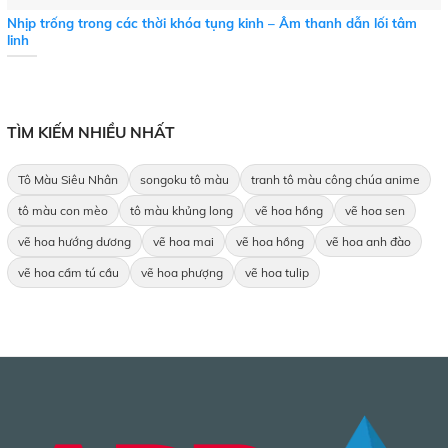
Nhịp trống trong các thời khóa tụng kinh – Âm thanh dẫn lối tâm
linh
TÌM KIẾM NHIỀU NHẤT
Tô Màu Siêu Nhân
songoku tô màu
tranh tô màu công chúa anime
tô màu con mèo
tô màu khủng long
vẽ hoa hồng
vẽ hoa sen
vẽ hoa hướng dương
vẽ hoa mai
vẽ hoa hồng
vẽ hoa anh đào
vẽ hoa cẩm tú cầu
vẽ hoa phượng
vẽ hoa tulip