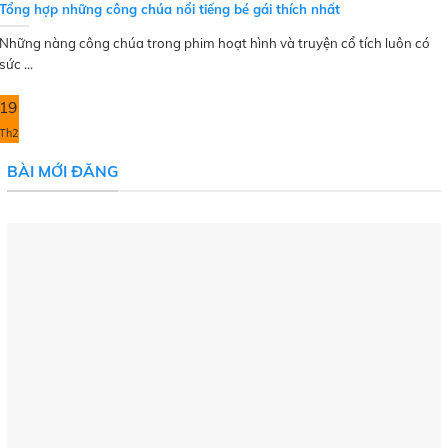
Tổng hợp những công chúa nổi tiếng bé gái thích nhất
Những nàng công chúa trong phim hoạt hình và truyện cổ tích luôn có
sức ...
19
Th2
BÀI MỚI ĐĂNG