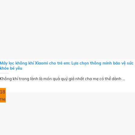
Máy lọc không khí Xiaomi cho trẻ em: Lựa chọn thông minh bảo vệ sức
khỏe bé yêu
Không khí trong lành là món quà quý giá nhất cha mẹ có thể dành ...
18
Th6