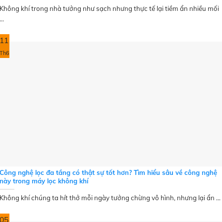
Không khí trong nhà tưởng như sạch nhưng thực tế lại tiềm ẩn nhiều mối
...
11
Th6
Công nghệ lọc đa tầng có thật sự tốt hơn? Tìm hiểu sâu về công nghệ
này trong máy lọc không khí
Không khí chúng ta hít thở mỗi ngày tưởng chừng vô hình, nhưng lại ẩn ...
05