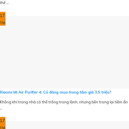
thế ...
17
Th6
Xiaomi Mi Air Purifier 4: Có đáng mua trong tầm giá 3.5 triệu?
Không khí trong nhà có thể trông trong lành, nhưng bên trong lại tiềm ẩn
...
17
Th6