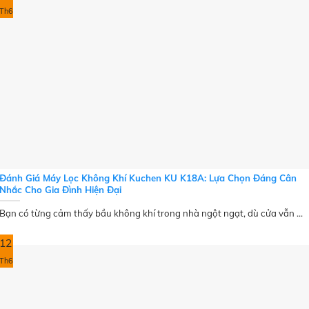
Th6
Đánh Giá Máy Lọc Không Khí Kuchen KU K18A: Lựa Chọn Đáng Cân
Nhắc Cho Gia Đình Hiện Đại
Bạn có từng cảm thấy bầu không khí trong nhà ngột ngạt, dù cửa vẫn ...
12
Th6