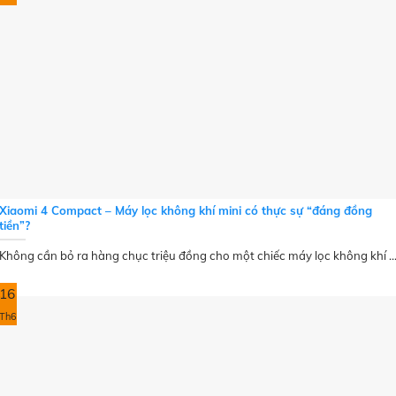
Xiaomi 4 Compact – Máy lọc không khí mini có thực sự “đáng đồng
tiền”?
Không cần bỏ ra hàng chục triệu đồng cho một chiếc máy lọc không khí ..
16
Th6