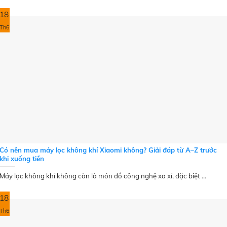
18
Th6
Có nên mua máy lọc không khí Xiaomi không? Giải đáp từ A–Z trước
khi xuống tiền
Máy lọc không khí không còn là món đồ công nghệ xa xỉ, đặc biệt ...
18
Th6