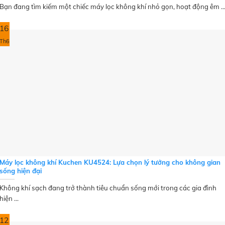
Bạn đang tìm kiếm một chiếc máy lọc không khí nhỏ gọn, hoạt động êm ..
16
Th6
Máy lọc không khí Kuchen KU4524: Lựa chọn lý tưởng cho không gian
sống hiện đại
Không khí sạch đang trở thành tiêu chuẩn sống mới trong các gia đình
hiện ...
12