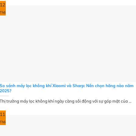
12
Th6
So sánh máy lọc không khí Xiaomi và Sharp: Nên chọn hãng nào năm
2025?
Thị trường máy lọc không khí ngày càng sôi động với sự góp mặt của ...
11
Th6