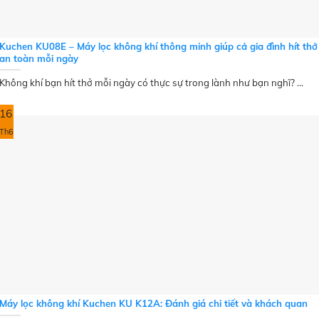
Kuchen KU08E – Máy lọc không khí thông minh giúp cả gia đình hít thở
an toàn mỗi ngày
Không khí bạn hít thở mỗi ngày có thực sự trong lành như bạn nghĩ? ...
16
Th6
Máy lọc không khí Kuchen KU K12A: Đánh giá chi tiết và khách quan