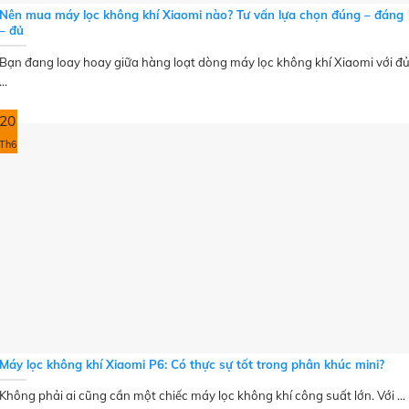
Nên mua máy lọc không khí Xiaomi nào? Tư vấn lựa chọn đúng – đáng
– đủ
Bạn đang loay hoay giữa hàng loạt dòng máy lọc không khí Xiaomi với đ
...
20
Th6
Máy lọc không khí Xiaomi P6: Có thực sự tốt trong phân khúc mini?
Không phải ai cũng cần một chiếc máy lọc không khí công suất lớn. Với ...