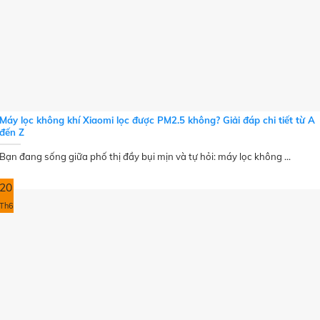
Máy lọc không khí Xiaomi lọc được PM2.5 không? Giải đáp chi tiết từ A
đến Z
Bạn đang sống giữa phố thị đầy bụi mịn và tự hỏi: máy lọc không ...
20
Th6