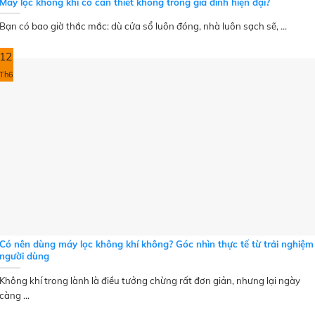
Máy lọc không khí có cần thiết không trong gia đình hiện đại?
Bạn có bao giờ thắc mắc: dù cửa sổ luôn đóng, nhà luôn sạch sẽ, ...
12
Th6
Có nên dùng máy lọc không khí không? Góc nhìn thực tế từ trải nghiệm
người dùng
Không khí trong lành là điều tưởng chừng rất đơn giản, nhưng lại ngày
càng ...