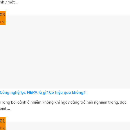
như một ...
03
Th6
Công nghệ lọc HEPA là gì? Có hiệu quả không?
Trong bối cảnh ô nhiễm không khí ngày càng trở nên nghiêm trọng, đặc
biệt ...
01
Th6