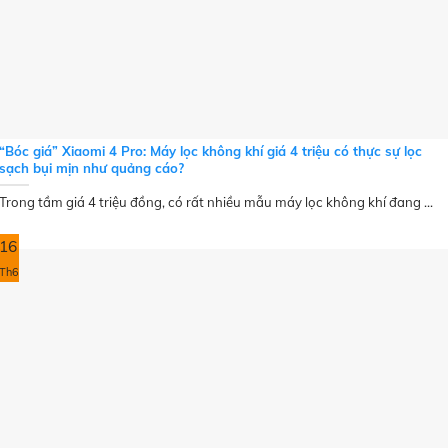
“Bóc giá” Xiaomi 4 Pro: Máy lọc không khí giá 4 triệu có thực sự lọc
sạch bụi mịn như quảng cáo?
Trong tầm giá 4 triệu đồng, có rất nhiều mẫu máy lọc không khí đang ...
16
Th6