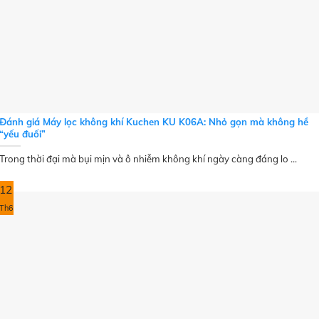
Đánh giá Máy lọc không khí Kuchen KU K06A: Nhỏ gọn mà không hề
“yếu đuối”
Trong thời đại mà bụi mịn và ô nhiễm không khí ngày càng đáng lo ...
12
Th6