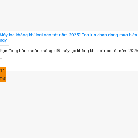
Máy lọc không khí loại nào tốt năm 2025? Top lựa chọn đáng mua hiện
nay
Bạn đang băn khoăn không biết máy lọc không khí loại nào tốt năm 202
...
11
Th6