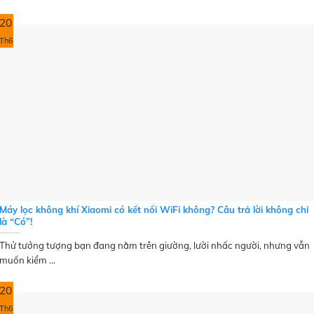
20
Th6
Máy lọc không khí Xiaomi có kết nối WiFi không? Câu trả lời không chỉ
là “Có”!
Thử tưởng tượng bạn đang nằm trên giường, lười nhấc người, nhưng vẫn
muốn kiểm ...
20
Th6