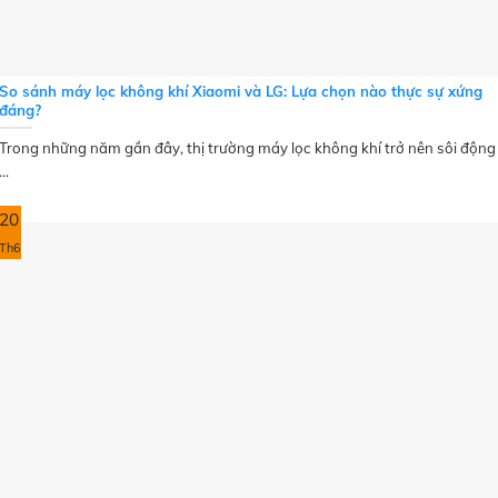
So sánh máy lọc không khí Xiaomi và LG: Lựa chọn nào thực sự xứng
đáng?
Trong những năm gần đây, thị trường máy lọc không khí trở nên sôi động
...
20
Th6