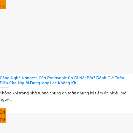
Th6
Công Nghệ Nanoe™ Của Panasonic Có Gì Nổi Bật? Đánh Giá Toàn
Diện Cho Người Dùng Máy Lọc Không Khí
Không khí trong nhà tưởng chừng an toàn nhưng lại tiềm ẩn nhiều mối
nguy ...
04
Th6