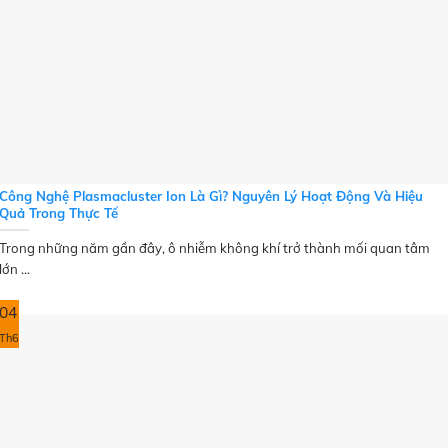
Công Nghệ Plasmacluster Ion Là Gì? Nguyên Lý Hoạt Động Và Hiệu
Quả Trong Thực Tế
Trong những năm gần đây, ô nhiễm không khí trở thành mối quan tâm
lớn ...
04
Th6