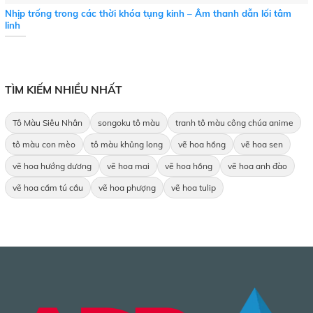
Nhịp trống trong các thời khóa tụng kinh – Âm thanh dẫn lối tâm
linh
TÌM KIẾM NHIỀU NHẤT
Tô Màu Siêu Nhân
songoku tô màu
tranh tô màu công chúa anime
tô màu con mèo
tô màu khủng long
vẽ hoa hồng
vẽ hoa sen
vẽ hoa hướng dương
vẽ hoa mai
vẽ hoa hồng
vẽ hoa anh đào
vẽ hoa cẩm tú cầu
vẽ hoa phượng
vẽ hoa tulip