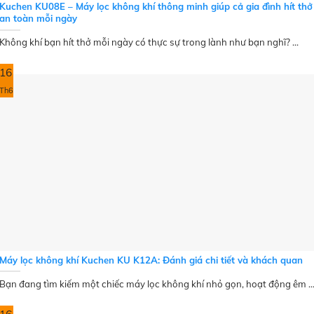
Kuchen KU08E – Máy lọc không khí thông minh giúp cả gia đình hít thở
an toàn mỗi ngày
Không khí bạn hít thở mỗi ngày có thực sự trong lành như bạn nghĩ? ...
16
Th6
Máy lọc không khí Kuchen KU K12A: Đánh giá chi tiết và khách quan
Bạn đang tìm kiếm một chiếc máy lọc không khí nhỏ gọn, hoạt động êm ..