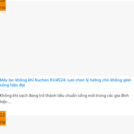
16
Th6
Máy lọc không khí Kuchen KU4524: Lựa chọn lý tưởng cho không gian
sống hiện đại
Không khí sạch đang trở thành tiêu chuẩn sống mới trong các gia đình
hiện ...
12
Th6