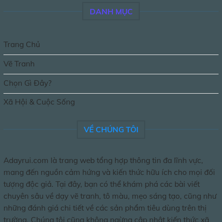
DANH MỤC
Trang Chủ
Vẽ Tranh
Chọn Gì Đây?
Xã Hội & Cuộc Sống
VỀ CHÚNG TÔI
Adayrui.com là trang web tổng hợp thông tin đa lĩnh vực,
mang đến nguồn cảm hứng và kiến thức hữu ích cho mọi đối
tượng độc giả. Tại đây, bạn có thể khám phá các bài viết
chuyên sâu về dạy vẽ tranh, tô màu, mẹo sáng tạo, cũng như
những đánh giá chi tiết về các sản phẩm tiêu dùng trên thị
trường. Chúng tôi cũng không ngừng cập nhật kiến thức xã