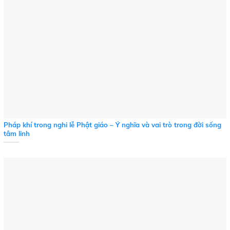
Pháp khí trong nghi lễ Phật giáo – Ý nghĩa và vai trò trong đời sống
tâm linh