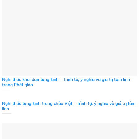
Nghi thức khai đàn tụng kinh – Trình tự, ý nghĩa và giá trị tâm linh
trong Phật giáo
Nghi thức tụng kinh trong chùa Việt – Trình tự, ý nghĩa và giá trị tâm
linh