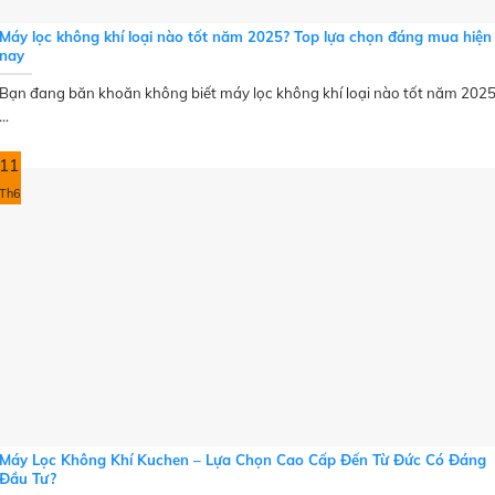
Máy lọc không khí loại nào tốt năm 2025? Top lựa chọn đáng mua hiện
nay
Bạn đang băn khoăn không biết máy lọc không khí loại nào tốt năm 202
...
11
Th6
Máy Lọc Không Khí Kuchen – Lựa Chọn Cao Cấp Đến Từ Đức Có Đáng
Đầu Tư?