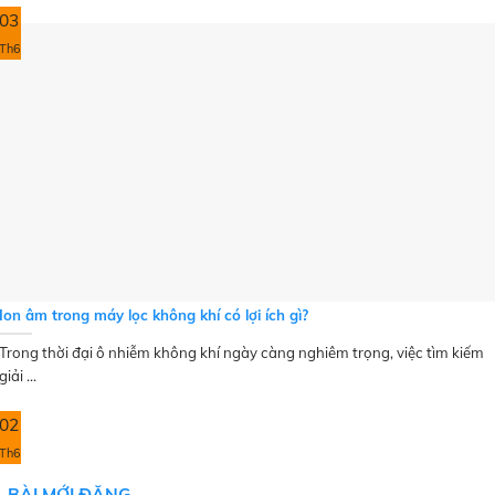
03
Th6
Ion âm trong máy lọc không khí có lợi ích gì?
Trong thời đại ô nhiễm không khí ngày càng nghiêm trọng, việc tìm kiếm
giải ...
02
Th6
BÀI MỚI ĐĂNG