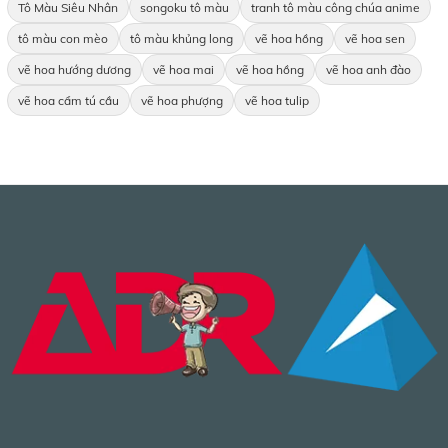
Tô Màu Siêu Nhân
songoku tô màu
tranh tô màu công chúa anime
tô màu con mèo
tô màu khủng long
vẽ hoa hồng
vẽ hoa sen
vẽ hoa hướng dương
vẽ hoa mai
vẽ hoa hồng
vẽ hoa anh đào
vẽ hoa cẩm tú cầu
vẽ hoa phượng
vẽ hoa tulip