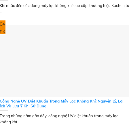
Khi nhắc đến các dòng máy lọc không khí cao cấp, thương hiệu Kuchen t
...
04
Th6
Công Nghệ UV Diệt Khuẩn Trong Máy Lọc Không Khí: Nguyên Lý, Lợi
Ích Và Lưu Ý Khi Sử Dụng
Trong những năm gần đây, công nghệ UV diệt khuẩn trong máy lọc
không khí ...