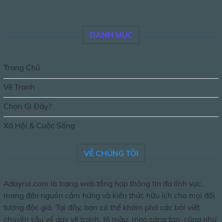
DANH MỤC
Trang Chủ
Vẽ Tranh
Chọn Gì Đây?
Xã Hội & Cuộc Sống
VỀ CHÚNG TÔI
Adayrui.com là trang web tổng hợp thông tin đa lĩnh vực,
mang đến nguồn cảm hứng và kiến thức hữu ích cho mọi đối
tượng độc giả. Tại đây, bạn có thể khám phá các bài viết
chuyên sâu về dạy vẽ tranh, tô màu, mẹo sáng tạo, cũng như