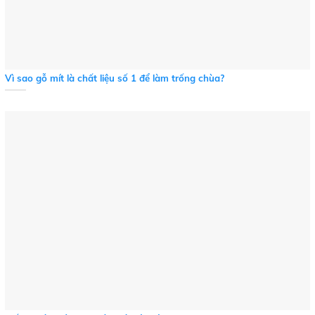
Vì sao gỗ mít là chất liệu số 1 để làm trống chùa?