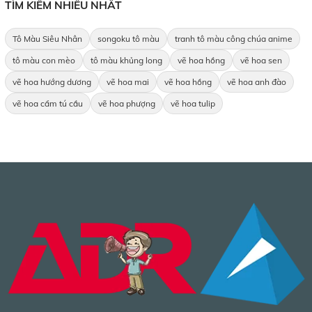
TÌM KIẾM NHIỀU NHẤT
Tô Màu Siêu Nhân
songoku tô màu
tranh tô màu công chúa anime
tô màu con mèo
tô màu khủng long
vẽ hoa hồng
vẽ hoa sen
vẽ hoa hướng dương
vẽ hoa mai
vẽ hoa hồng
vẽ hoa anh đào
vẽ hoa cẩm tú cầu
vẽ hoa phượng
vẽ hoa tulip