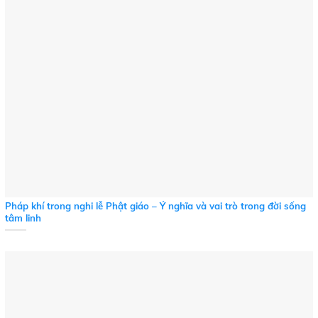
Pháp khí trong nghi lễ Phật giáo – Ý nghĩa và vai trò trong đời sống
tâm linh