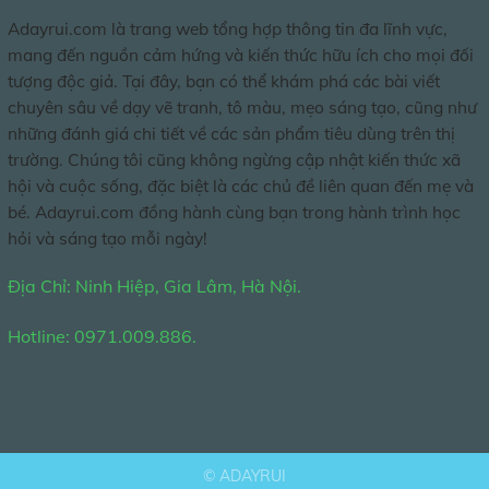
Adayrui.com là trang web tổng hợp thông tin đa lĩnh vực,
mang đến nguồn cảm hứng và kiến thức hữu ích cho mọi đối
tượng độc giả. Tại đây, bạn có thể khám phá các bài viết
chuyên sâu về dạy vẽ tranh, tô màu, mẹo sáng tạo, cũng như
những đánh giá chi tiết về các sản phẩm tiêu dùng trên thị
trường. Chúng tôi cũng không ngừng cập nhật kiến thức xã
hội và cuộc sống, đặc biệt là các chủ đề liên quan đến mẹ và
bé. Adayrui.com đồng hành cùng bạn trong hành trình học
hỏi và sáng tạo mỗi ngày!
Địa Chỉ: Ninh Hiệp, Gia Lâm, Hà Nội.
Hotline: 0971.009.886.
©
ADAYRUI