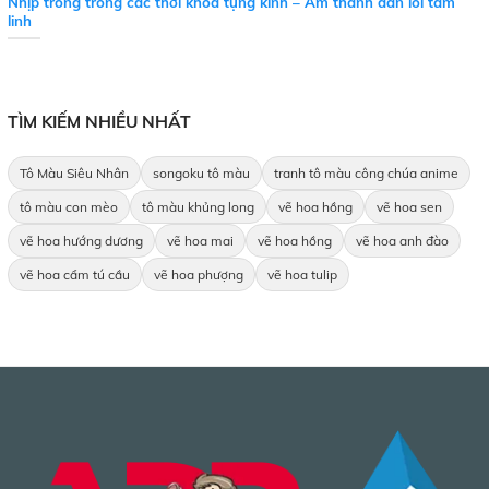
Nhịp trống trong các thời khóa tụng kinh – Âm thanh dẫn lối tâm
linh
TÌM KIẾM NHIỀU NHẤT
Tô Màu Siêu Nhân
songoku tô màu
tranh tô màu công chúa anime
tô màu con mèo
tô màu khủng long
vẽ hoa hồng
vẽ hoa sen
vẽ hoa hướng dương
vẽ hoa mai
vẽ hoa hồng
vẽ hoa anh đào
vẽ hoa cẩm tú cầu
vẽ hoa phượng
vẽ hoa tulip