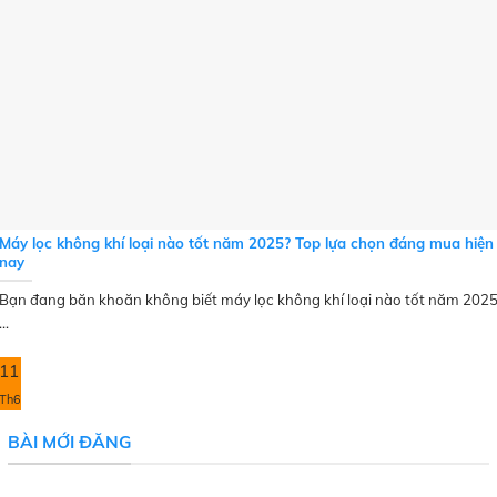
Máy lọc không khí loại nào tốt năm 2025? Top lựa chọn đáng mua hiện
nay
Bạn đang băn khoăn không biết máy lọc không khí loại nào tốt năm 202
...
11
Th6
BÀI MỚI ĐĂNG