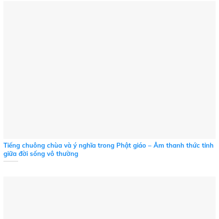
Tiếng chuông chùa và ý nghĩa trong Phật giáo – Âm thanh thức tỉnh
giữa đời sống vô thường