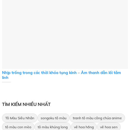
Nhịp trống trong các thời khóa tụng kinh – Âm thanh dẫn lối tâm
linh
TÌM KIẾM NHIỀU NHẤT
Tô Màu Siêu Nhân
songoku tô màu
tranh tô màu công chúa anime
tô màu con mèo
tô màu khủng long
vẽ hoa hồng
vẽ hoa sen