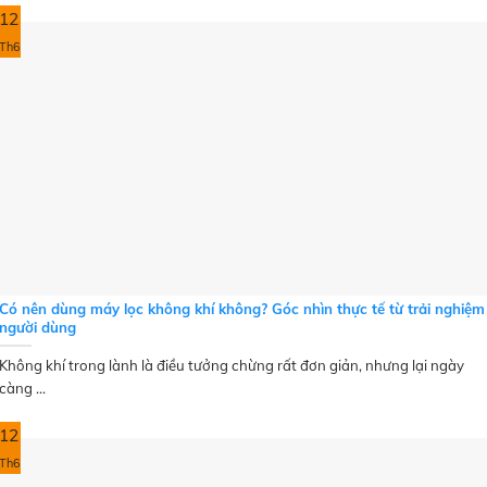
12
Th6
Có nên dùng máy lọc không khí không? Góc nhìn thực tế từ trải nghiệm
người dùng
Không khí trong lành là điều tưởng chừng rất đơn giản, nhưng lại ngày
càng ...
12
Th6