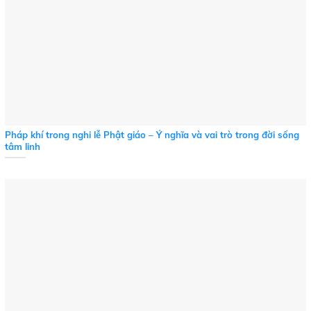
Pháp khí trong nghi lễ Phật giáo – Ý nghĩa và vai trò trong đời sống
tâm linh