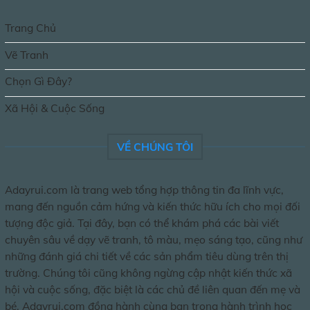
Trang Chủ
Vẽ Tranh
Chọn Gì Đây?
Xã Hội & Cuộc Sống
VỀ CHÚNG TÔI
Adayrui.com là trang web tổng hợp thông tin đa lĩnh vực,
mang đến nguồn cảm hứng và kiến thức hữu ích cho mọi đối
tượng độc giả. Tại đây, bạn có thể khám phá các bài viết
chuyên sâu về dạy vẽ tranh, tô màu, mẹo sáng tạo, cũng như
những đánh giá chi tiết về các sản phẩm tiêu dùng trên thị
trường. Chúng tôi cũng không ngừng cập nhật kiến thức xã
hội và cuộc sống, đặc biệt là các chủ đề liên quan đến mẹ và
bé. Adayrui.com đồng hành cùng bạn trong hành trình học