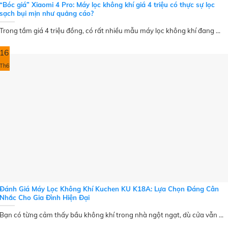
“Bóc giá” Xiaomi 4 Pro: Máy lọc không khí giá 4 triệu có thực sự lọc
sạch bụi mịn như quảng cáo?
Trong tầm giá 4 triệu đồng, có rất nhiều mẫu máy lọc không khí đang ...
16
Th6
Đánh Giá Máy Lọc Không Khí Kuchen KU K18A: Lựa Chọn Đáng Cân
Nhắc Cho Gia Đình Hiện Đại
Bạn có từng cảm thấy bầu không khí trong nhà ngột ngạt, dù cửa vẫn ...