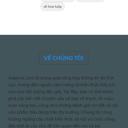
vẽ hoa tulip
VỀ CHÚNG TÔI
Adayrui.com là trang web tổng hợp thông tin đa lĩnh
vực, mang đến nguồn cảm hứng và kiến thức hữu ích
cho mọi đối tượng độc giả. Tại đây, bạn có thể khám
phá các bài viết chuyên sâu về dạy vẽ tranh, tô màu,
mẹo sáng tạo, cũng như những đánh giá chi tiết về các
sản phẩm tiêu dùng trên thị trường. Chúng tôi cũng
không ngừng cập nhật kiến thức xã hội và cuộc sống,
đặc biệt là các chủ đề liên quan đến mẹ và bé.