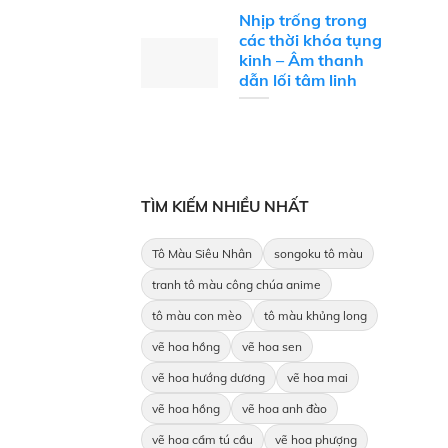
Nhịp trống trong
các thời khóa tụng
kinh – Âm thanh
dẫn lối tâm linh
TÌM KIẾM NHIỀU NHẤT
Tô Màu Siêu Nhân
songoku tô màu
tranh tô màu công chúa anime
tô màu con mèo
tô màu khủng long
vẽ hoa hồng
vẽ hoa sen
vẽ hoa hướng dương
vẽ hoa mai
vẽ hoa hồng
vẽ hoa anh đào
vẽ hoa cẩm tú cầu
vẽ hoa phượng