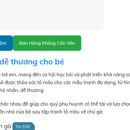
Sắm
Bán Hàng Không Cần Vốn
 dễ thương cho bé
 trẻ em, mang đến cơ hội học hỏi và phát triển khả năng s
ẽ được thỏa sức tô màu cho các mẫu tranh đa dạng, từ hì
nhỏ nhắn, dễ thương.
hác nhau để giúp cho quý phụ huynh có thể tải và lựa chọ
ần nhỏ của bộ sưu tập tranh tô màu về chú gà:
on gà
TẠI ĐÂY