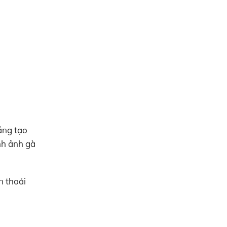
áng tạo
nh ảnh gà
n thoải