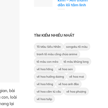
kinh – Âm thanh
dẫn lối tâm linh
TÌM KIẾM NHIỀU NHẤT
Tô Màu Siêu Nhân
songoku tô màu
tranh tô màu công chúa anime
tô màu con mèo
tô màu khủng long
vẽ hoa hồng
vẽ hoa sen
vẽ hoa hướng dương
vẽ hoa mai
vẽ hoa hồng
vẽ hoa anh đào
ian, bài
vẽ hoa cẩm tú cầu
vẽ hoa phượng
 con, loài
vẽ hoa tulip
mang lại