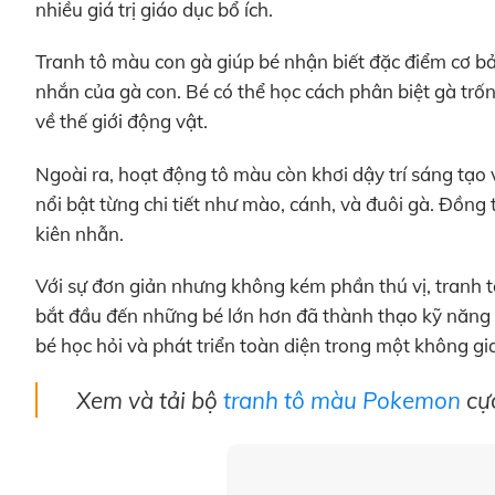
nhiều giá trị giáo dục bổ ích.
Tranh tô màu con gà giúp bé nhận biết đặc điểm cơ bả
nhắn của gà con. Bé có thể học cách phân biệt gà trốn
về thế giới động vật.
Ngoài ra, hoạt động tô màu còn khơi dậy trí sáng tạo
nổi bật từng chi tiết như mào, cánh, và đuôi gà. Đồng t
kiên nhẫn.
Với sự đơn giản nhưng không kém phần thú vị, tranh t
bắt đầu đến những bé lớn hơn đã thành thạo kỹ năng t
bé học hỏi và phát triển toàn diện trong một không g
Xem và tải bộ
tranh tô màu Pokemon
cự