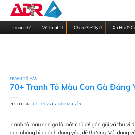
Skip
to
content
Trang chủ
Vẽ Tranh
Chọn Gì Đây
Xã Hội & C
TRANH TÔ MÀU
70+ Tranh Tô Màu Con Gà Đáng 
POSTED ON
16/01/2025
BY
KIÊN NGUYỄN
Tranh tô màu con gà là một chủ đề gần gũi và thú vị 
qua những hình ảnh đáng yêu, dễ thương. Với dáng vẻ 