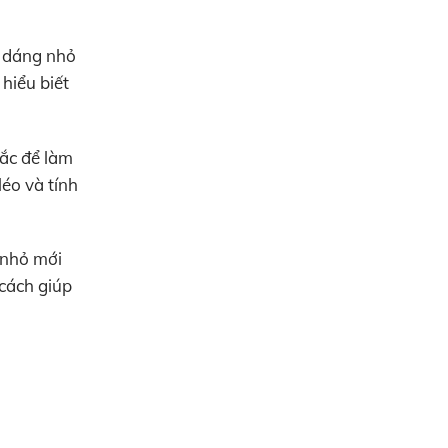
h dáng nhỏ
hiểu biết
sắc để làm
léo và tính
 nhỏ mới
 cách giúp