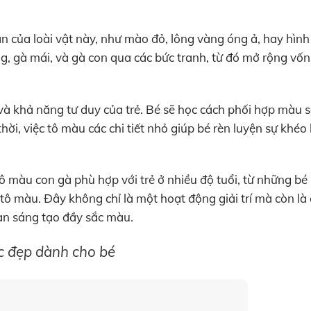
n của loài vật này, như mào đỏ, lông vàng óng ả, hay hìn
g, gà mái, và gà con qua các bức tranh, từ đó mở rộng vốn 
 và khả năng tư duy của trẻ. Bé sẽ học cách phối hợp màu 
hời, việc tô màu các chi tiết nhỏ giúp bé rèn luyện sự khéo 
ô màu con gà phù hợp với trẻ ở nhiều độ tuổi, từ những bé
ô màu. Đây không chỉ là một hoạt động giải trí mà còn là
ian sáng tạo đầy sắc màu.
c đẹp dành cho bé