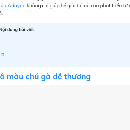
 của
Adayrui
không chỉ giúp bé giải trí mà còn phát triển tư
ô.
Nội dung bài viết
g
ộng
c tô màu chú gà dễ thương