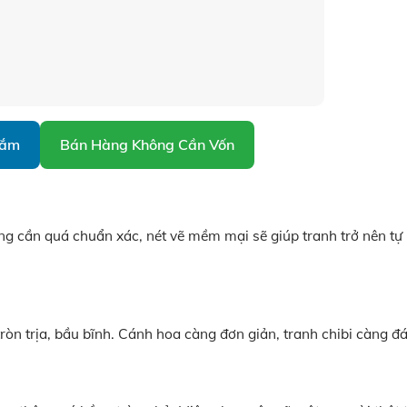
Sắm
Bán Hàng Không Cần Vốn
ng cần quá chuẩn xác, nét vẽ mềm mại sẽ giúp tranh trở nên tự
òn trịa, bầu bĩnh. Cánh hoa càng đơn giản, tranh chibi càng đ