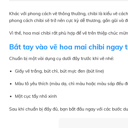
Khác với phong cách vẽ thông thường, chibi là kiểu vẽ cách
phong cách chibi sẽ trở nên cực kỳ dễ thương, gần gũi và 
Vì thế, hoa mai chibi rất phù hợp để vẽ trên thiệp chúc mừn
Bắt tay vào vẽ hoa mai chibi ngay t
Chuẩn bị một vài dụng cụ dưới đây trước khi vẽ nhé:
Giấy vẽ trắng, bút chì, bút mực đen (bút line)
Màu tô yêu thích (màu dạ, chì màu hoặc màu sáp đều đ
Một cục tẩy nhỏ xinh
Sau khi chuẩn bị đầy đủ, bạn bắt đầu ngay với các bước dư