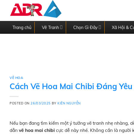
Skip
to
content
Trang chủ
Vẽ Tranh
Chọn Gì Đây
Xã Hội & C
VẼ HOA
Cách Vẽ Hoa Mai Chibi Đáng Yêu
POSTED ON
26/03/2025
BY
KIÊN NGUYỄN
Nếu bạn đang tìm kiếm một ý tưởng vẽ tranh nhẹ nhàng, dễ
dẫn
vẽ hoa mai chibi
cực dễ này nhé. Không cần là người k