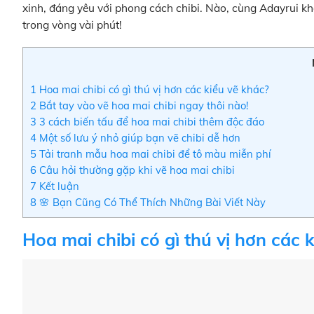
xinh, đáng yêu với phong cách chibi. Nào, cùng Adayrui 
trong vòng vài phút!
1
Hoa mai chibi có gì thú vị hơn các kiểu vẽ khác?
2
Bắt tay vào vẽ hoa mai chibi ngay thôi nào!
3
3 cách biến tấu để hoa mai chibi thêm độc đáo
4
Một số lưu ý nhỏ giúp bạn vẽ chibi dễ hơn
5
Tải tranh mẫu hoa mai chibi để tô màu miễn phí
6
Câu hỏi thường gặp khi vẽ hoa mai chibi
7
Kết luận
8
🌸 Bạn Cũng Có Thể Thích Những Bài Viết Này
Hoa mai chibi có gì thú vị hơn các 