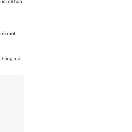
tươi để hoa
rối mắt.
út hồng má