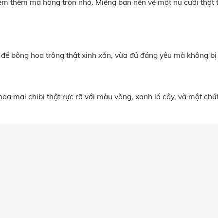
kèm thêm má hồng tròn nhỏ. Miệng bạn nên vẽ một nụ cười thật 
 để bông hoa trông thật xinh xắn, vừa đủ đáng yêu mà không bị 
 hoa mai chibi thật rực rỡ với màu vàng, xanh lá cây, và một ch