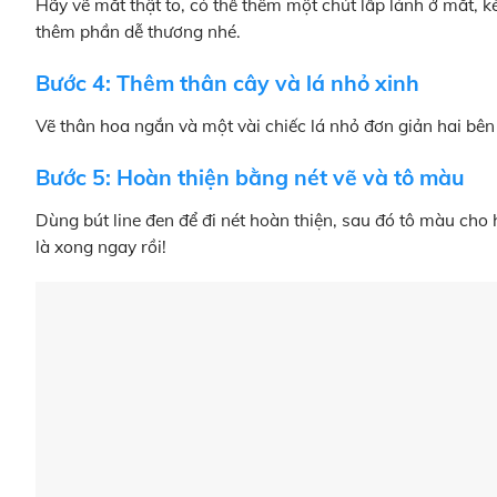
Hãy vẽ mắt thật to, có thể thêm một chút lấp lánh ở mắt, 
thêm phần dễ thương nhé.
Bước 4: Thêm thân cây và lá nhỏ xinh
Vẽ thân hoa ngắn và một vài chiếc lá nhỏ đơn giản hai bên
Bước 5: Hoàn thiện bằng nét vẽ và tô màu
Dùng bút line đen để đi nét hoàn thiện, sau đó tô màu cho
là xong ngay rồi!