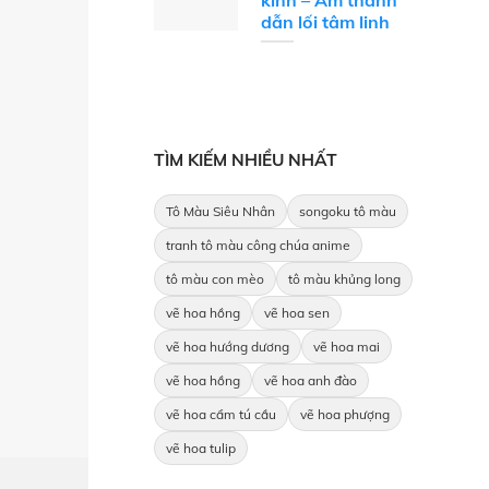
kinh – Âm thanh
dẫn lối tâm linh
TÌM KIẾM NHIỀU NHẤT
Tô Màu Siêu Nhân
songoku tô màu
tranh tô màu công chúa anime
tô màu con mèo
tô màu khủng long
vẽ hoa hồng
vẽ hoa sen
vẽ hoa hướng dương
vẽ hoa mai
vẽ hoa hồng
vẽ hoa anh đào
vẽ hoa cẩm tú cầu
vẽ hoa phượng
vẽ hoa tulip