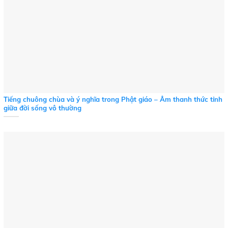
Tiếng chuông chùa và ý nghĩa trong Phật giáo – Âm thanh thức tỉnh
giữa đời sống vô thường