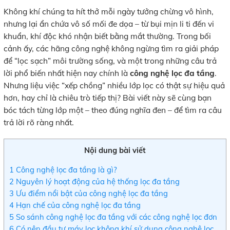
Không khí chúng ta hít thở mỗi ngày tưởng chừng vô hình,
nhưng lại ẩn chứa vô số mối đe dọa – từ bụi mịn li ti đến vi
khuẩn, khí độc khó nhận biết bằng mắt thường. Trong bối
cảnh ấy, các hãng công nghệ không ngừng tìm ra giải pháp
để “lọc sạch” môi trường sống, và một trong những câu trả
lời phổ biến nhất hiện nay chính là
công nghệ lọc đa tầng
.
Nhưng liệu việc “xếp chồng” nhiều lớp lọc có thật sự hiệu quả
hơn, hay chỉ là chiêu trò tiếp thị? Bài viết này sẽ cùng bạn
bóc tách từng lớp một – theo đúng nghĩa đen – để tìm ra câu
trả lời rõ ràng nhất.
Nội dung bài viết
1
Công nghệ lọc đa tầng là gì?
2
Nguyên lý hoạt động của hệ thống lọc đa tầng
3
Ưu điểm nổi bật của công nghệ lọc đa tầng
4
Hạn chế của công nghệ lọc đa tầng
5
So sánh công nghệ lọc đa tầng với các công nghệ lọc đơn
6
Có nên đầu tư máy lọc không khí sử dụng công nghệ lọc