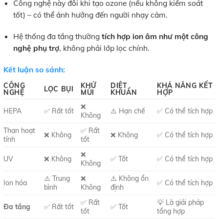
Công nghệ này đôi khi tạo ozone (nếu không kiểm soát
tốt) – có thể ảnh hưởng đến người nhạy cảm.
Hệ thống đa tầng thường
tích hợp ion âm như một công
nghệ phụ trợ
, không phải lớp lọc chính.
Kết luận so sánh:
CÔNG
KHỬ
DIỆT
KHẢ NĂNG KẾT
LỌC BỤI
NGHỆ
MÙI
KHUẨN
HỢP
❌
HEPA
✅ Rất tốt
⚠️ Hạn chế
✅ Có thể tích hợp
Không
Than hoạt
✅ Rất
❌ Không
❌ Không
✅ Có thể tích hợp
tính
tốt
❌
UV
❌ Không
✅ Tốt
✅ Có thể tích hợp
Không
⚠️ Trung
❌
⚠️ Không ổn
Ion hóa
✅ Có thể tích hợp
bình
Không
định
✅ Rất
💡 Là giải pháp
Đa tầng
✅ Rất tốt
✅ Tốt
tốt
tổng hợp