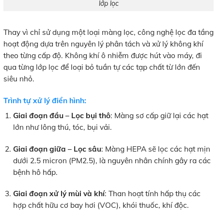
lớp lọc
Thay vì chỉ sử dụng một loại màng lọc, công nghệ lọc đa tầng
hoạt động dựa trên nguyên lý phân tách và xử lý không khí
theo từng cấp độ. Không khí ô nhiễm được hút vào máy, đi
qua từng lớp lọc để loại bỏ tuần tự các tạp chất từ lớn đến
siêu nhỏ.
Trình tự xử lý điển hình:
Giai đoạn đầu – Lọc bụi thô
: Màng sơ cấp giữ lại các hạt
lớn như lông thú, tóc, bụi vải.
Giai đoạn giữa – Lọc sâu
: Màng HEPA sẽ lọc các hạt mịn
dưới 2.5 micron (PM2.5), là nguyên nhân chính gây ra các
bệnh hô hấp.
Giai đoạn xử lý mùi và khí
: Than hoạt tính hấp thụ các
hợp chất hữu cơ bay hơi (VOC), khói thuốc, khí độc.