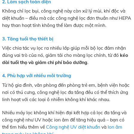
2. Làm sạch toàn diện
Không chỉ lọc bụi, công nghệ này còn xử lý mùi, khí độc và
diệt khuẩn – điều mà các công nghệ lọc đơn thuần như HEPA
hay than hoạt tính không thể làm được một mình.
3. Tăng tuổi thọ thiết bị
Việc chia tác vụ lọc ra nhiều lớp giúp mỗi bộ lọc đảm nhận
đúng vai trò của nó, giảm tải cho màng lọc chính, từ đó
kéo
dài tuổi thọ và giảm chi phí bảo dưỡng
.
4. Phù hợp với nhiều môi trường
Từ hộ gia đình, văn phòng đến phòng trẻ em, bệnh viện hoặc
nơi có thú cưng, công nghệ lọc đa tầng đều có thể thích ứng
linh hoạt với các loại ô nhiễm không khí khác nhau.
Nhiều máy lọc không khí hiện đại kết hợp cả lọc đa tầng và
công nghệ như UV hoặc ion âm để tăng hiệu quả – bạn có
thể tìm hiểu thêm về
Công nghệ UV diệt khuẩn
và
Ion âm