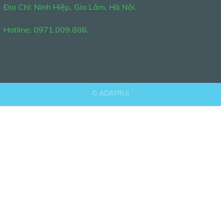
Địa Chỉ: Ninh Hiệp, Gia Lâm, Hà Nội.
Hotline: 0971.009.886.
©
ADAYRUI