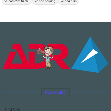
vẽ hoa cẩm tú cầu
vẽ hoa phượng
vẽ hoa tulip
DANH MỤC
Trang Chủ