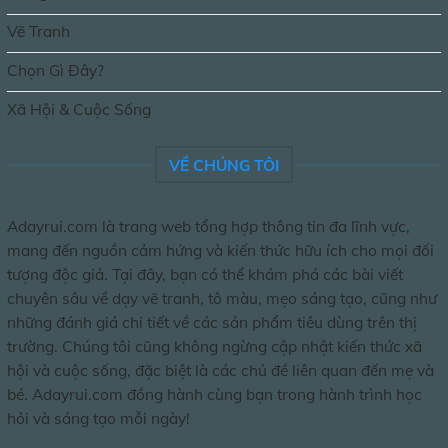
Vẽ Tranh
Chọn Gì Đây?
Xã Hội & Cuộc Sống
VỀ CHÚNG TÔI
Adayrui.com là trang web tổng hợp thông tin đa lĩnh vực,
mang đến nguồn cảm hứng và kiến thức hữu ích cho mọi đối
tượng độc giả. Tại đây, bạn có thể khám phá các bài viết
chuyên sâu về dạy vẽ tranh, tô màu, mẹo sáng tạo, cũng như
những đánh giá chi tiết về các sản phẩm tiêu dùng trên thị
trường. Chúng tôi cũng không ngừng cập nhật kiến thức xã
hội và cuộc sống, đặc biệt là các chủ đề liên quan đến mẹ và
bé. Adayrui.com đồng hành cùng bạn trong hành trình học
hỏi và sáng tạo mỗi ngày!