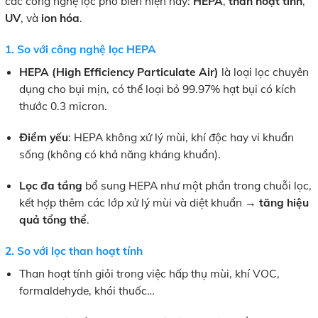
các công nghệ lọc phổ biến hiện nay:
HEPA
,
than hoạt tính
,
UV
, và
ion hóa
.
1. So với công nghệ lọc HEPA
HEPA (High Efficiency Particulate Air)
là loại lọc chuyên
dụng cho bụi mịn, có thể loại bỏ 99.97% hạt bụi có kích
thước 0.3 micron.
Điểm yếu
: HEPA không xử lý mùi, khí độc hay vi khuẩn
sống (không có khả năng kháng khuẩn).
Lọc đa tầng
bổ sung HEPA như một phần trong chuỗi lọc,
kết hợp thêm các lớp xử lý mùi và diệt khuẩn →
tăng hiệu
quả tổng thể
.
2. So với lọc than hoạt tính
Than hoạt tính giỏi trong việc hấp thụ mùi, khí VOC,
formaldehyde, khói thuốc…