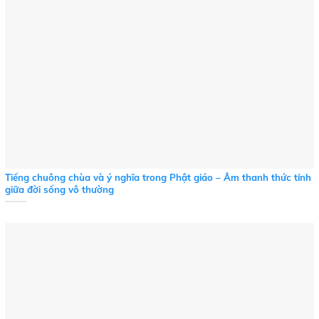
Tiếng chuông chùa và ý nghĩa trong Phật giáo – Âm thanh thức tỉnh
giữa đời sống vô thường