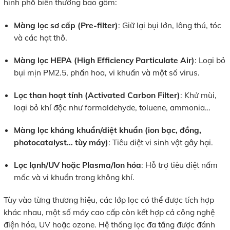
hình phổ biến thường bao gồm:
Màng lọc sơ cấp (Pre-filter)
: Giữ lại bụi lớn, lông thú, tóc
và các hạt thô.
Màng lọc HEPA (High Efficiency Particulate Air)
: Loại bỏ
bụi mịn PM2.5, phấn hoa, vi khuẩn và một số virus.
Lọc than hoạt tính (Activated Carbon Filter)
: Khử mùi,
loại bỏ khí độc như formaldehyde, toluene, ammonia…
Màng lọc kháng khuẩn/diệt khuẩn (ion bạc, đồng,
photocatalyst… tùy máy)
: Tiêu diệt vi sinh vật gây hại.
Lọc lạnh/UV hoặc Plasma/Ion hóa
: Hỗ trợ tiêu diệt nấm
mốc và vi khuẩn trong không khí.
Tùy vào từng thương hiệu, các lớp lọc có thể được tích hợp
khác nhau, một số máy cao cấp còn kết hợp cả công nghệ
điện hóa, UV hoặc ozone. Hệ thống lọc đa tầng được đánh