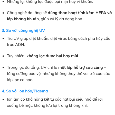
Nhưng lại không lọc được bụi mịn hay vi khuẩn.
Công nghệ đa tầng sẽ
dùng than hoạt tính kèm HEPA và
lớp kháng khuẩn
, giúp xử lý đa dạng hơn.
3. So với công nghệ UV
Tia UV giúp diệt khuẩn, diệt virus bằng cách phá hủy cấu
trúc ADN.
Tuy nhiên,
không lọc được bụi hay mùi
.
Trong lọc đa tầng, UV chỉ là
một lớp hỗ trợ sau cùng
–
tăng cường bảo vệ, nhưng không thay thế vai trò của các
lớp lọc cơ học.
4. So với ion hóa/Plasma
Ion âm có khả năng kết tụ các hạt bụi siêu nhỏ để rơi
xuống bề mặt, không lưu lại trong không khí.