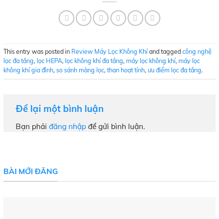
This entry was posted in
Review Máy Lọc Không Khí
and tagged
công nghệ
lọc đa tầng
,
lọc HEPA
,
lọc không khí đa tầng
,
máy lọc không khí
,
máy lọc
không khí gia đình
,
so sánh màng lọc
,
than hoạt tính
,
ưu điểm lọc đa tầng
.
Để lại một bình luận
Bạn phải
đăng nhập
để gửi bình luận.
BÀI MỚI ĐĂNG