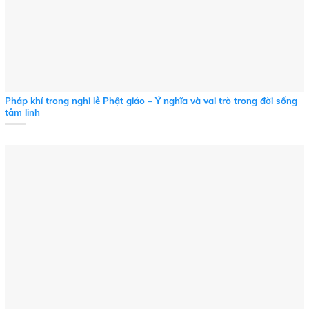
Pháp khí trong nghi lễ Phật giáo – Ý nghĩa và vai trò trong đời sống
tâm linh