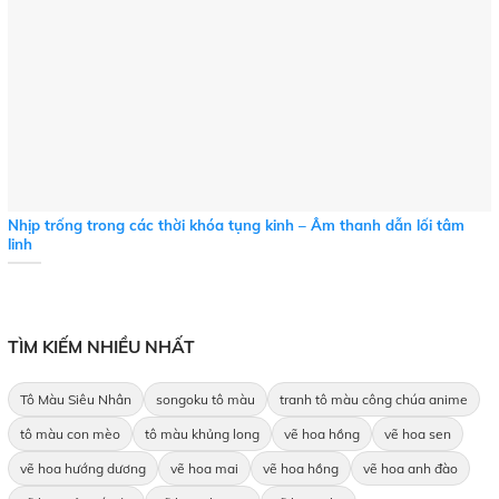
Nhịp trống trong các thời khóa tụng kinh – Âm thanh dẫn lối tâm
linh
TÌM KIẾM NHIỀU NHẤT
Tô Màu Siêu Nhân
songoku tô màu
tranh tô màu công chúa anime
tô màu con mèo
tô màu khủng long
vẽ hoa hồng
vẽ hoa sen
vẽ hoa hướng dương
vẽ hoa mai
vẽ hoa hồng
vẽ hoa anh đào