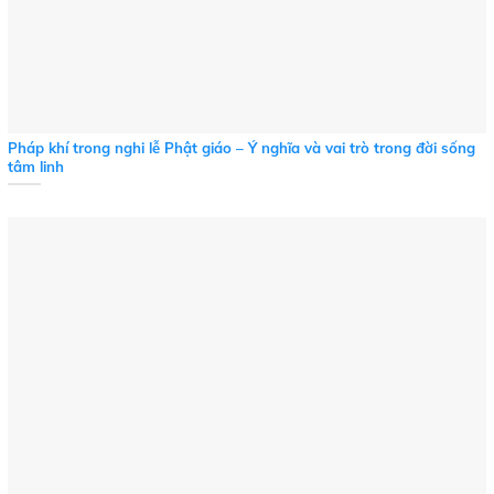
Pháp khí trong nghi lễ Phật giáo – Ý nghĩa và vai trò trong đời sống
tâm linh