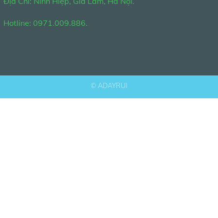
Địa Chỉ: Ninh Hiệp, Gia Lâm, Hà Nội.
Hotline: 0971.009.886.
©
ADAYRUI