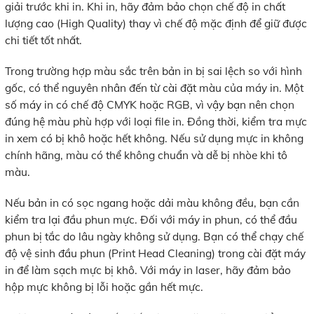
giải trước khi in. Khi in, hãy đảm bảo chọn chế độ in chất
lượng cao (High Quality) thay vì chế độ mặc định để giữ được
chi tiết tốt nhất.
Trong trường hợp màu sắc trên bản in bị sai lệch so với hình
gốc, có thể nguyên nhân đến từ cài đặt màu của máy in. Một
số máy in có chế độ CMYK hoặc RGB, vì vậy bạn nên chọn
đúng hệ màu phù hợp với loại file in. Đồng thời, kiểm tra mực
in xem có bị khô hoặc hết không. Nếu sử dụng mực in không
chính hãng, màu có thể không chuẩn và dễ bị nhòe khi tô
màu.
Nếu bản in có sọc ngang hoặc dải màu không đều, bạn cần
kiểm tra lại đầu phun mực. Đối với máy in phun, có thể đầu
phun bị tắc do lâu ngày không sử dụng. Bạn có thể chạy chế
độ vệ sinh đầu phun (Print Head Cleaning) trong cài đặt máy
in để làm sạch mực bị khô. Với máy in laser, hãy đảm bảo
hộp mực không bị lỗi hoặc gần hết mực.