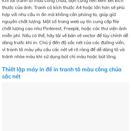
Khi tải tranh tô màu công chúa, bạn cũng nên xem xét kích
thước của ảnh. Tranh có kích thước A4 hoặc lớn hơn sẽ phù
hợp với nhu cầu in ấn mà không cần phóng to, giúp giữ
nguyên chất lượng. Một số trang web uy tín cung cấp file
chất lượng cao như Pinterest, Freepik, hoặc các thư viện ảnh
miễn phí. Nếu có thể, hãy tải về bản vẽ vector để tùy chỉnh dễ
dàng trước khi in. Chú ý đến độ sắc nét của các đường viền,
vì tranh tô màu yêu cầu các nét vẽ rõ ràng để dễ dàng tô và
tránh nhòe màu khi sử dụng bút chì màu hoặc bút lông.
Thiết lập máy in để in tranh tô màu công chúa
sắc nét