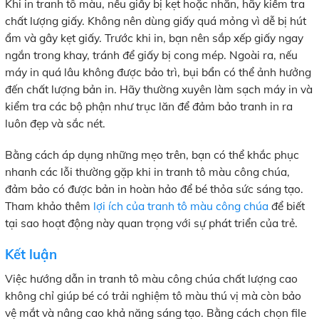
Khi in tranh tô màu, nếu giấy bị kẹt hoặc nhăn, hãy kiểm tra
chất lượng giấy. Không nên dùng giấy quá mỏng vì dễ bị hút
ẩm và gây kẹt giấy. Trước khi in, bạn nên sắp xếp giấy ngay
ngắn trong khay, tránh để giấy bị cong mép. Ngoài ra, nếu
máy in quá lâu không được bảo trì, bụi bẩn có thể ảnh hưởng
đến chất lượng bản in. Hãy thường xuyên làm sạch máy in và
kiểm tra các bộ phận như trục lăn để đảm bảo tranh in ra
luôn đẹp và sắc nét.
Bằng cách áp dụng những mẹo trên, bạn có thể khắc phục
nhanh các lỗi thường gặp khi in tranh tô màu công chúa,
đảm bảo có được bản in hoàn hảo để bé thỏa sức sáng tạo.
Tham khảo thêm
lợi ích của tranh tô màu công chúa
để biết
tại sao hoạt động này quan trọng với sự phát triển của trẻ.
Kết luận
Việc hướng dẫn in tranh tô màu công chúa chất lượng cao
không chỉ giúp bé có trải nghiệm tô màu thú vị mà còn bảo
vệ mắt và nâng cao khả năng sáng tạo. Bằng cách chọn file