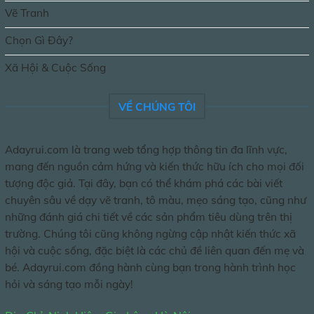
Vẽ Tranh
Chọn Gì Đây?
Xã Hội & Cuộc Sống
VỀ CHÚNG TÔI
Adayrui.com là trang web tổng hợp thông tin đa lĩnh vực,
mang đến nguồn cảm hứng và kiến thức hữu ích cho mọi đối
tượng độc giả. Tại đây, bạn có thể khám phá các bài viết
chuyên sâu về dạy vẽ tranh, tô màu, mẹo sáng tạo, cũng như
những đánh giá chi tiết về các sản phẩm tiêu dùng trên thị
trường. Chúng tôi cũng không ngừng cập nhật kiến thức xã
hội và cuộc sống, đặc biệt là các chủ đề liên quan đến mẹ và
bé. Adayrui.com đồng hành cùng bạn trong hành trình học
hỏi và sáng tạo mỗi ngày!