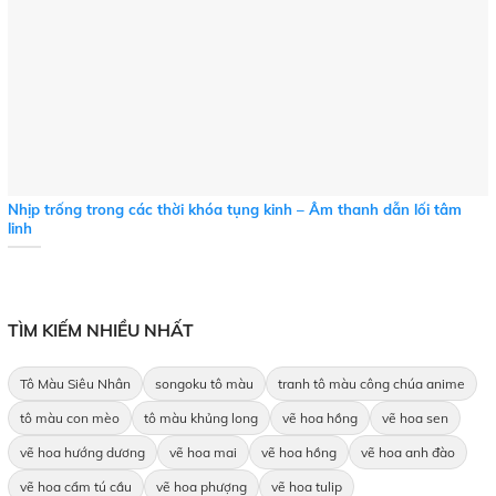
Nhịp trống trong các thời khóa tụng kinh – Âm thanh dẫn lối tâm
linh
TÌM KIẾM NHIỀU NHẤT
Tô Màu Siêu Nhân
songoku tô màu
tranh tô màu công chúa anime
tô màu con mèo
tô màu khủng long
vẽ hoa hồng
vẽ hoa sen
vẽ hoa hướng dương
vẽ hoa mai
vẽ hoa hồng
vẽ hoa anh đào
vẽ hoa cẩm tú cầu
vẽ hoa phượng
vẽ hoa tulip