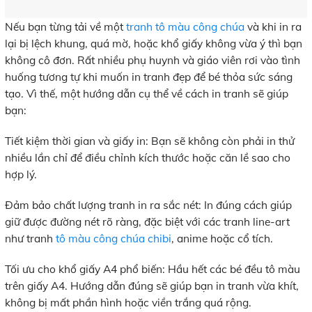
Nếu bạn từng tải về một
tranh tô màu công chúa
và khi in ra
lại bị lệch khung, quá mờ, hoặc khổ giấy không vừa ý thì bạn
không cô đơn. Rất nhiều phụ huynh và giáo viên rơi vào tình
huống tương tự khi muốn in tranh đẹp để bé thỏa sức sáng
tạo. Vì thế, một hướng dẫn cụ thể về cách in tranh sẽ giúp
bạn:
Tiết kiệm thời gian và giấy in: Bạn sẽ không còn phải in thử
nhiều lần chỉ để điều chỉnh kích thước hoặc căn lề sao cho
hợp lý.
Đảm bảo chất lượng tranh in ra sắc nét: In đúng cách giúp
giữ được đường nét rõ ràng, đặc biệt với các tranh line-art
như tranh
tô màu công chúa chibi
, anime hoặc cổ tích.
Tối ưu cho khổ giấy A4 phổ biến: Hầu hết các bé đều tô màu
trên giấy A4. Hướng dẫn đúng sẽ giúp bạn in tranh vừa khít,
không bị mất phần hình hoặc viền trắng quá rộng.