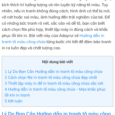
kích thích trí tưởng tượng và rèn luyện kỹ năng tô màu. Tuy
nhiên, nếu in tranh không đúng cách, hình ảnh có thể bị mờ,
vỡ nét hoặc sai màu, ảnh hưởng đến trải nghiệm của bé. Để
có những bức tranh rõ nét, sắc sảo và dễ tô, bạn cần biết
cách chọn file phù hợp, thiết lập máy in đúng cách và khắc
phục lỗi khi in. Bài viết này của Adayrui sẽ
Hướng dẫn in
tranh tô màu công chúa
từng bước chi tiết để đảm bảo tranh
in ra luôn đẹp và chất lượng cao.
Nội dung bài viết
1
Lý Do Bạn Cần Hướng dẫn in tranh tô màu công chúa
2
Cách chọn file in tranh tô màu công chúa đẹp nhất
3
Thiết lập máy in để in tranh tô màu công chúa sắc nét
4
Hướng dẫn in tranh tô màu công chúa – Mẹo khắc phục
lỗi khi in tranh
5
Kết luận
Lý Do Bạn Cần Hướng dẫn in tranh tô màu công