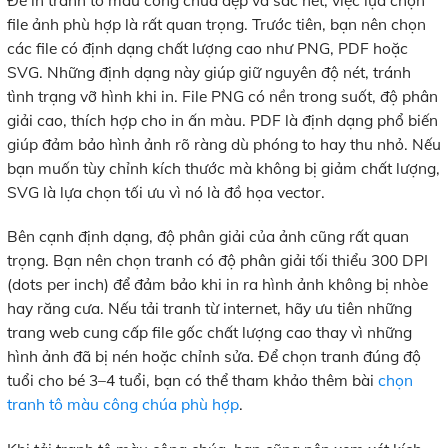
Để in tranh tô màu công chúa đẹp và sắc nét, việc lựa chọn
file ảnh phù hợp là rất quan trọng. Trước tiên, bạn nên chọn
các file có định dạng chất lượng cao như PNG, PDF hoặc
SVG. Những định dạng này giúp giữ nguyên độ nét, tránh
tình trạng vỡ hình khi in. File PNG có nền trong suốt, độ phân
giải cao, thích hợp cho in ấn màu. PDF là định dạng phổ biến
giúp đảm bảo hình ảnh rõ ràng dù phóng to hay thu nhỏ. Nếu
bạn muốn tùy chỉnh kích thước mà không bị giảm chất lượng,
SVG là lựa chọn tối ưu vì nó là đồ họa vector.
Bên cạnh định dạng, độ phân giải của ảnh cũng rất quan
trọng. Bạn nên chọn tranh có độ phân giải tối thiểu 300 DPI
(dots per inch) để đảm bảo khi in ra hình ảnh không bị nhòe
hay răng cưa. Nếu tải tranh từ internet, hãy ưu tiên những
trang web cung cấp file gốc chất lượng cao thay vì những
hình ảnh đã bị nén hoặc chỉnh sửa. Để chọn tranh đúng độ
tuổi cho bé 3–4 tuổi, bạn có thể tham khảo thêm bài
chọn
tranh tô màu công chúa phù hợp
.