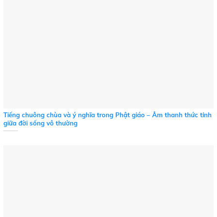
Tiếng chuông chùa và ý nghĩa trong Phật giáo – Âm thanh thức tỉnh
giữa đời sống vô thường