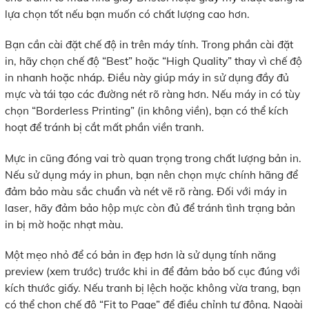
lựa chọn tốt nếu bạn muốn có chất lượng cao hơn.
Bạn cần cài đặt chế độ in trên máy tính. Trong phần cài đặt
in, hãy chọn chế độ “Best” hoặc “High Quality” thay vì chế độ
in nhanh hoặc nháp. Điều này giúp máy in sử dụng đầy đủ
mực và tái tạo các đường nét rõ ràng hơn. Nếu máy in có tùy
chọn “Borderless Printing” (in không viền), bạn có thể kích
hoạt để tránh bị cắt mất phần viền tranh.
Mực in cũng đóng vai trò quan trọng trong chất lượng bản in.
Nếu sử dụng máy in phun, bạn nên chọn mực chính hãng để
đảm bảo màu sắc chuẩn và nét vẽ rõ ràng. Đối với máy in
laser, hãy đảm bảo hộp mực còn đủ để tránh tình trạng bản
in bị mờ hoặc nhạt màu.
Một mẹo nhỏ để có bản in đẹp hơn là sử dụng tính năng
preview (xem trước) trước khi in để đảm bảo bố cục đúng với
kích thước giấy. Nếu tranh bị lệch hoặc không vừa trang, bạn
có thể chọn chế độ “Fit to Page” để điều chỉnh tự động. Ngoài