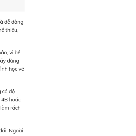
và dễ dàng
ể thiếu,
ảo, vì bề
hãy dùng
rình học vẽ
g có độ
ì 4B hoặc
 làm rách
đối. Ngoài