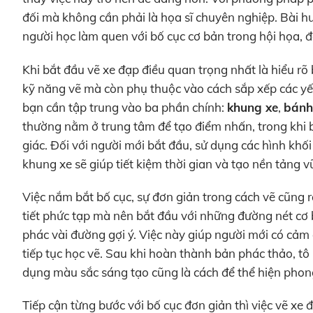
đối mà không cần phải là họa sĩ chuyên nghiệp. Bài 
người học làm quen với bố cục cơ bản trong hội họa, đ
Khi bắt đầu vẽ xe đạp điều quan trọng nhất là hiểu rõ
kỹ năng vẽ mà còn phụ thuộc vào cách sắp xếp các yếu
bạn cần tập trung vào ba phần chính:
khung xe
,
bánh
thường nằm ở trung tâm để tạo điểm nhấn, trong khi b
giác. Đối với người mới bắt đầu, sử dụng các hình khố
khung xe sẽ giúp tiết kiệm thời gian và tạo nền tảng 
Việc nắm bắt bố cục, sự đơn giản trong cách vẽ cũng 
tiết phức tạp mà nên bắt đầu với những đường nét cơ b
phác vài đường gợi ý. Việc này giúp người mới có cảm 
tiếp tục học vẽ. Sau khi hoàn thành bản phác thảo, t
dụng màu sắc sáng tạo cũng là cách để thể hiện phon
Tiếp cận từng bước với bố cục đơn giản thì việc vẽ xe