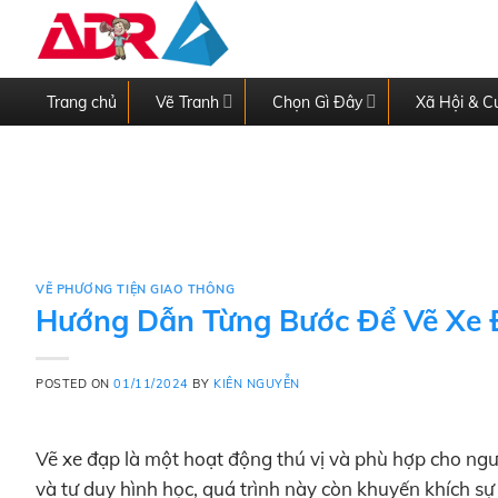
Skip
to
content
Trang chủ
Vẽ Tranh
Chọn Gì Đây
Xã Hội & C
VẼ PHƯƠNG TIỆN GIAO THÔNG
Hướng Dẫn Từng Bước Để Vẽ Xe
POSTED ON
01/11/2024
BY
KIÊN NGUYỄN
Vẽ xe đạp là một hoạt động thú vị và phù hợp cho ngư
và tư duy hình học, quá trình này còn khuyến khích sự