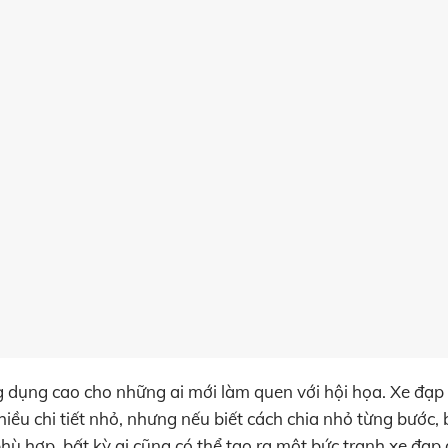
ng dụng cao cho những ai mới làm quen với hội họa. Xe đạp
hiều chi tiết nhỏ, nhưng nếu biết cách chia nhỏ từng bước, 
hù hợp, bất kỳ ai cũng có thể tạo ra một bức tranh xe đạp