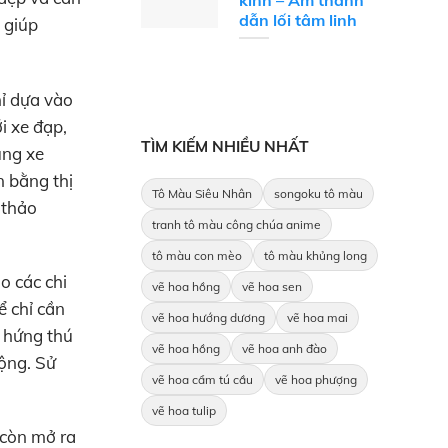
kinh – Âm thanh
dẫn lối tâm linh
 giúp
hỉ dựa vào
i xe đạp,
TÌM KIẾM NHIỀU NHẤT
ung xe
n bằng thị
Tô Màu Siêu Nhân
songoku tô màu
 thảo
tranh tô màu công chúa anime
tô màu con mèo
tô màu khủng long
o các chi
vẽ hoa hồng
vẽ hoa sen
ể chỉ cần
vẽ hoa hướng dương
vẽ hoa mai
à hứng thú
vẽ hoa hồng
vẽ hoa anh đào
động. Sử
vẽ hoa cẩm tú cầu
vẽ hoa phượng
vẽ hoa tulip
 còn mở ra