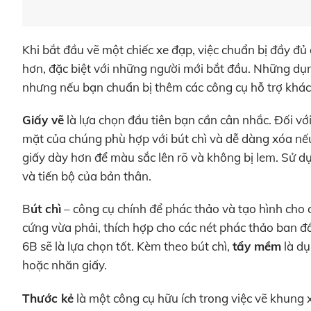
Khi bắt đầu vẽ một chiếc xe đạp, việc chuẩn bị đầy đủ
hơn, đặc biệt với những người mới bắt đầu. Những dụng
nhưng nếu bạn chuẩn bị thêm các công cụ hỗ trợ khác
Giấy vẽ
là lựa chọn đầu tiên bạn cần cân nhắc. Đối vớ
mặt của chúng phù hợp với bút chì và dễ dàng xóa nếu
giấy dày hơn để màu sắc lên rõ và không bị lem. Sử 
và tiến bộ của bản thân.
B
út chì
– công cụ chính để phác thảo và tạo hình cho 
cứng vừa phải, thích hợp cho các nét phác thảo ban đầ
6B sẽ là lựa chọn tốt. Kèm theo bút chì,
tẩy mềm
là dụ
hoặc nhăn giấy.
Thước kẻ
là một công cụ hữu ích trong việc vẽ khung x