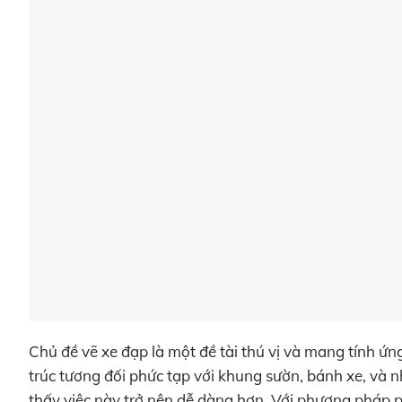
Chủ đề vẽ xe đạp là một đề tài thú vị và mang tính ứ
trúc tương đối phức tạp với khung sườn, bánh xe, và n
thấy việc này trở nên dễ dàng hơn. Với phương pháp p