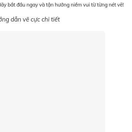
ãy bắt đầu ngay và tận hưởng niềm vui từ từng nét vẽ!
ớng dẫn vẽ cực chi tiết