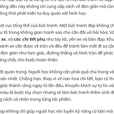
hướng dẫn này không chỉ cung cấp cách vẽ đơn giản mà còn
ồng thời phát triển tư duy quan sát hình học.
 bố cục tổng thể của bức tranh. Một bức tranh đẹp không c
 tố trong không gian tranh sao cho cân đối và hài hòa. Vớ
 xe
, và
các chi tiết phụ
như tay lái, yên xe và bàn đạp. Kh
ánh xe cần được vẽ tròn và đều để tránh làm mất đi sự câ
i đơn giản như tam giác, đường thẳng và hình tròn để phác
vững chắc cho bước hoàn thiện.
rất quan trọng. Người học không cần phải quá chú trọng và
ản nhất. Chẳng hạn, thay vì vẽ nan hoa chi tiết, bạn có th
giác thành công ngay từ lần đầu, khuyến khích sự tự tin v
ô màu là bước tùy chọn nhưng sẽ làm bức tranh thêm sinh 
g cách cá nhân trong từng tác phẩm.
 đạp không chỉ giúp người học rèn luyện kỹ năng cơ bản mà