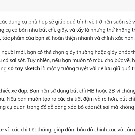
 các dụng cụ phù hợp sẽ giúp quá trình vẽ trở nên suôn sẻ 
 cụ cơ bản như bút chì, giấy, và tẩy là những thứ không th
, tác phẩm của bạn sẽ hoàn thiện nhanh và chính xác hơn.
i người mới, bạn có thể chọn giấy thường hoặc giấy phác th
 có sai sót. Tuy nhiên, nếu bạn muốn tô màu cho bức vẽ, 
dụng
sổ tay sketch
là một ý tưởng tuyệt vời để lưu giữ quá t
chiếc xe đạp. Bạn nên sử dụng bút chì HB hoặc 2B vì chún
u. Nếu bạn muốn tạo ra các chi tiết đậm và rõ hơn, bút ch
ng cụ quan trọng để dễ dàng xóa bỏ các nét sai mà không
e và các chi tiết thẳng, giúp đảm bảo độ chính xác và cân 