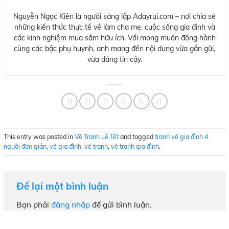
Nguyễn Ngọc Kiên là người sáng lập Adayrui.com – nơi chia sẻ
những kiến thức thực tế về làm cha mẹ, cuộc sống gia đình và
các kinh nghiệm mua sắm hữu ích. Với mong muốn đồng hành
cùng các bậc phụ huynh, anh mang đến nội dung vừa gần gũi,
vừa đáng tin cậy.
This entry was posted in
Vẽ Tranh Lễ Tết
and tagged
tranh vẽ gia đình 4
người đơn giản
,
vẽ gia đình
,
vẽ tranh
,
vẽ tranh gia đình
.
Để lại một bình luận
Bạn phải
đăng nhập
để gửi bình luận.