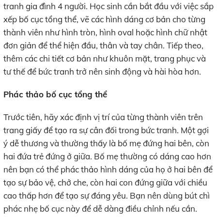
tranh gia đình 4 người. Học sinh cần bắt đầu với việc sắp
xếp bố cục tổng thể, vẽ các hình dáng cơ bản cho từng
thành viên như hình tròn, hình oval hoặc hình chữ nhật
đơn giản để thể hiện đầu, thân và tay chân. Tiếp theo,
thêm các chi tiết cơ bản như khuôn mặt, trang phục và
tư thế để bức tranh trở nên sinh động và hài hòa hơn.
Phác thảo bố cục tổng thể
Trước tiên, hãy xác định vị trí của từng thành viên trên
trang giấy để tạo ra sự cân đối trong bức tranh. Một gợi
ý dễ thương và thường thấy là bố mẹ đứng hai bên, còn
hai đứa trẻ đứng ở giữa. Bố mẹ thường có dáng cao hơn
nên bạn có thể phác thảo hình dáng của họ ở hai bên để
tạo sự bảo vệ, chở che, còn hai con đứng giữa với chiều
cao thấp hơn để tạo sự đáng yêu. Bạn nên dùng bút chì
phác nhẹ bố cục này để dễ dàng điều chỉnh nếu cần.