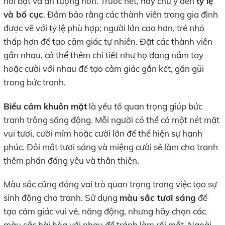
nổi bật và ấn tượng hơn. Trước hết, hãy chú ý đến
tỷ lệ
và bố cục
. Đảm bảo rằng các thành viên trong gia đình
được vẽ với tỷ lệ phù hợp; người lớn cao hơn, trẻ nhỏ
thấp hơn để tạo cảm giác tự nhiên. Đặt các thành viên
gần nhau, có thể thêm chi tiết như họ đang nắm tay
hoặc cười với nhau để tạo cảm giác gắn kết, gần gũi
trong bức tranh.
Biểu cảm khuôn mặt
là yếu tố quan trọng giúp bức
tranh trông sống động. Mỗi người có thể có một nét mặt
vui tươi, cười mỉm hoặc cười lớn để thể hiện sự hạnh
phúc. Đôi mắt tươi sáng và miệng cười sẽ làm cho tranh
thêm phần đáng yêu và thân thiện.
Màu sắc cũng đóng vai trò quan trọng trong việc tạo sự
sinh động cho tranh. Sử dụng
màu sắc tươi sáng
để
tạo cảm giác vui vẻ, năng động, nhưng hãy chọn các
màu sắc hài hòa với nhau để tránh làm rối mắt. Ngoài