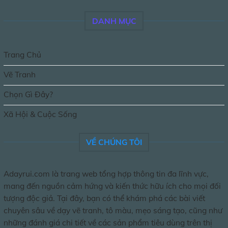
DANH MỤC
Trang Chủ
Vẽ Tranh
Chọn Gì Đây?
Xã Hội & Cuộc Sống
VỀ CHÚNG TÔI
Adayrui.com là trang web tổng hợp thông tin đa lĩnh vực,
mang đến nguồn cảm hứng và kiến thức hữu ích cho mọi đối
tượng độc giả. Tại đây, bạn có thể khám phá các bài viết
chuyên sâu về dạy vẽ tranh, tô màu, mẹo sáng tạo, cũng như
những đánh giá chi tiết về các sản phẩm tiêu dùng trên thị