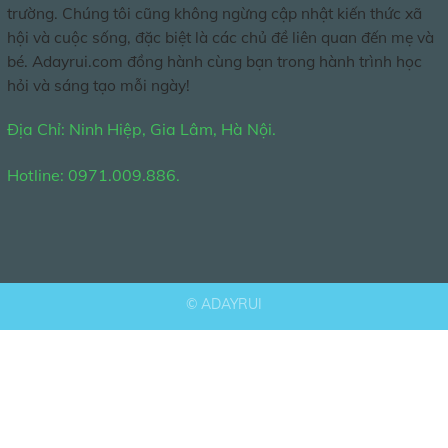
trường. Chúng tôi cũng không ngừng cập nhật kiến thức xã
hội và cuộc sống, đặc biệt là các chủ đề liên quan đến mẹ và
bé. Adayrui.com đồng hành cùng bạn trong hành trình học
hỏi và sáng tạo mỗi ngày!
Địa Chỉ: Ninh Hiệp, Gia Lâm, Hà Nội.
Hotline: 0971.009.886.
©
ADAYRUI