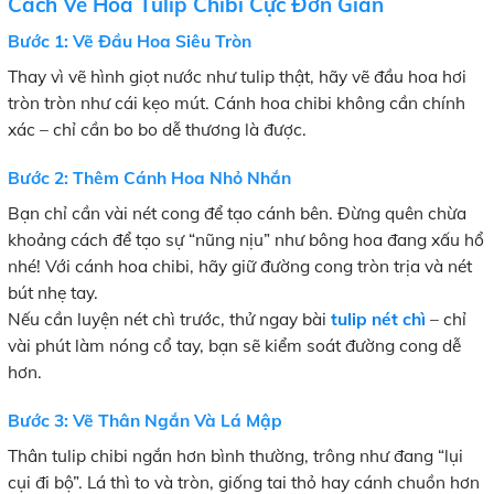
Cách Vẽ Hoa Tulip Chibi Cực Đơn Giản
Bước 1: Vẽ Đầu Hoa Siêu Tròn
Thay vì vẽ hình giọt nước như tulip thật, hãy vẽ đầu hoa hơi
tròn tròn như cái kẹo mút. Cánh hoa chibi không cần chính
xác – chỉ cần bo bo dễ thương là được.
Bước 2: Thêm Cánh Hoa Nhỏ Nhắn
Bạn chỉ cần vài nét cong để tạo cánh bên. Đừng quên chừa
khoảng cách để tạo sự “nũng nịu” như bông hoa đang xấu hổ
nhé! Với cánh hoa chibi, hãy giữ đường cong tròn trịa và nét
bút nhẹ tay.
Nếu cần luyện nét chì trước, thử ngay bài
tulip nét chì
– chỉ
vài phút làm nóng cổ tay, bạn sẽ kiểm soát đường cong dễ
hơn.
Bước 3: Vẽ Thân Ngắn Và Lá Mập
Thân tulip chibi ngắn hơn bình thường, trông như đang “lụi
cụi đi bộ”. Lá thì to và tròn, giống tai thỏ hay cánh chuồn hơn