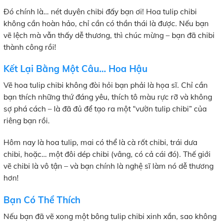
Đó chính là… nét duyên chibi đấy bạn ơi! Hoa tulip chibi
không cần hoàn hảo, chỉ cần có thần thái là được. Nếu bạn
vẽ lệch mà vẫn thấy dễ thương, thì chúc mừng – bạn đã chibi
thành công rồi!
Kết Lại Bằng Một Câu… Hoa Hậu
Vẽ hoa tulip chibi không đòi hỏi bạn phải là họa sĩ. Chỉ cần
bạn thích những thứ đáng yêu, thích tô màu rực rỡ và không
sợ phá cách – là đã đủ để tạo ra một “vườn tulip chibi” của
riêng bạn rồi.
Hôm nay là hoa tulip, mai có thể là cà rốt chibi, trái dưa
chibi, hoặc… một đôi dép chibi (vâng, có cả cái đó). Thế giới
vẽ chibi là vô tận – và bạn chính là nghệ sĩ làm nó dễ thương
hơn!
Bạn Có Thể Thích
Nếu bạn đã vẽ xong một bông tulip chibi xinh xắn, sao không