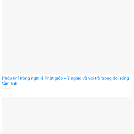
Pháp khí trong nghi lễ Phật giáo – Ý nghĩa và vai trò trong đời sống
tâm linh