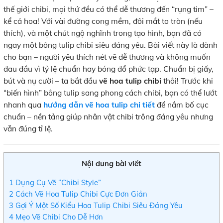
thế giới chibi, mọi thứ đều có thể dễ thương đến “rụng tim” –
kể cả hoa! Với vài đường cong mềm, đôi mắt to tròn (nếu
thích), và một chút ngộ nghĩnh trong tạo hình, bạn đã có
ngay một bông tulip chibi siêu đáng yêu. Bài viết này là dành
cho bạn – người yêu thích nét vẽ dễ thương và không muốn
đau đầu vì tỷ lệ chuẩn hay bóng đổ phức tạp. Chuẩn bị giấy,
bút và nụ cười – ta bắt đầu
vẽ hoa tulip chibi
thôi! Trước khi
“biến hình” bông tulip sang phong cách chibi, bạn có thể lướt
nhanh qua
hướng dẫn vẽ hoa tulip chi tiết
để nắm bố cục
chuẩn – nền tảng giúp nhân vật chibi trông đáng yêu nhưng
vẫn đúng tỉ lệ.
Nội dung bài viết
1
Dụng Cụ Vẽ “Chibi Style”
2
Cách Vẽ Hoa Tulip Chibi Cực Đơn Giản
3
Gợi Ý Một Số Kiểu Hoa Tulip Chibi Siêu Đáng Yêu
4
Mẹo Vẽ Chibi Cho Dễ Hơn