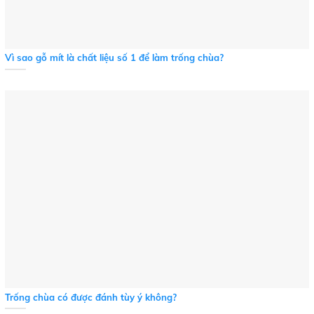
Vì sao gỗ mít là chất liệu số 1 để làm trống chùa?
Trống chùa có được đánh tùy ý không?