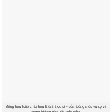
Bông hoa tulip chibi hóa thành họa sĩ – cầm bảng màu và cọ vẽ
trong không gian đầy sắc màu.