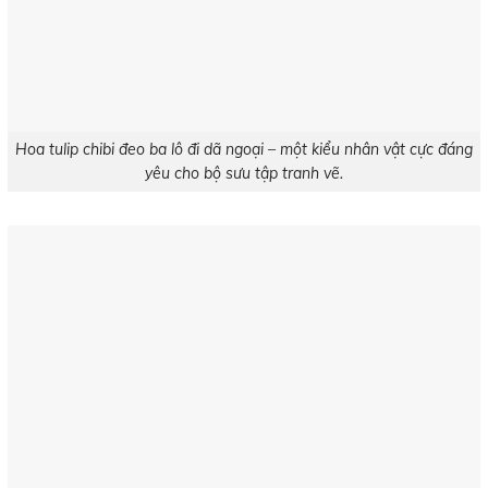
Hoa tulip chibi đeo ba lô đi dã ngoại – một kiểu nhân vật cực đáng
yêu cho bộ sưu tập tranh vẽ.