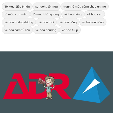
Tô Màu Siêu Nhân
songoku tô màu
tranh tô màu công chúa anime
tô màu con mèo
tô màu khủng long
vẽ hoa hồng
vẽ hoa sen
vẽ hoa hướng dương
vẽ hoa mai
vẽ hoa hồng
vẽ hoa anh đào
vẽ hoa cẩm tú cầu
vẽ hoa phượng
vẽ hoa tulip