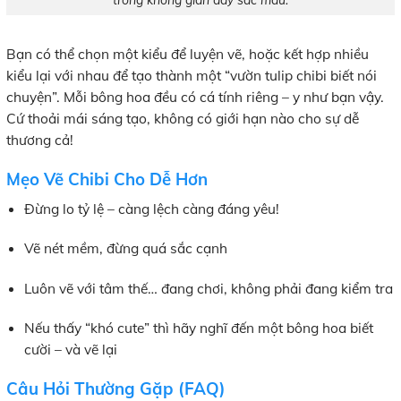
Bạn có thể chọn một kiểu để luyện vẽ, hoặc kết hợp nhiều
kiểu lại với nhau để tạo thành một “vườn tulip chibi biết nói
chuyện”. Mỗi bông hoa đều có cá tính riêng – y như bạn vậy.
Cứ thoải mái sáng tạo, không có giới hạn nào cho sự dễ
thương cả!
Mẹo Vẽ Chibi Cho Dễ Hơn
Đừng lo tỷ lệ – càng lệch càng đáng yêu!
Vẽ nét mềm, đừng quá sắc cạnh
Luôn vẽ với tâm thế… đang chơi, không phải đang kiểm tra
Nếu thấy “khó cute” thì hãy nghĩ đến một bông hoa biết
cười – và vẽ lại
Câu Hỏi Thường Gặp (FAQ)