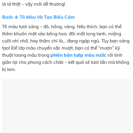
là lá thật – vậy mới dễ thương!
Bước 4: Tô Màu Và Tạo Biểu Cảm
Tô màu tươi sáng – đỏ, hồng, vàng. Nếu thích, bạn có thể
thêm khuôn mặt vào bông hoa: đôi mắt long lanh, miệng
cười nhí nhố, hay thậm chí là… đang ngáp ngủ. Tùy bạn sáng
tạo! Để lớp màu chuyển sắc mượt, bạn có thể “mượn” kỹ
thuật loang màu trong
phiên bản tulip màu nước
rồi tinh
giản lại cho phong cách chibi – kết quả sẽ tươi tắn mà không
bị lem.