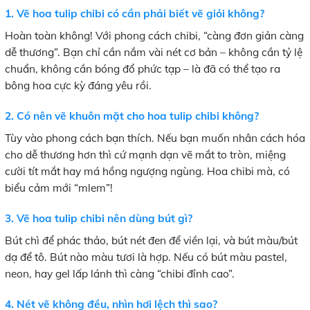
1. Vẽ hoa tulip chibi có cần phải biết vẽ giỏi không?
Hoàn toàn không! Với phong cách chibi, “càng đơn giản càng
dễ thương”. Bạn chỉ cần nắm vài nét cơ bản – không cần tỷ lệ
chuẩn, không cần bóng đổ phức tạp – là đã có thể tạo ra
bông hoa cực kỳ đáng yêu rồi.
2. Có nên vẽ khuôn mặt cho hoa tulip chibi không?
Tùy vào phong cách bạn thích. Nếu bạn muốn nhân cách hóa
cho dễ thương hơn thì cứ mạnh dạn vẽ mắt to tròn, miệng
cười tít mắt hay má hồng ngượng ngùng. Hoa chibi mà, có
biểu cảm mới “mlem”!
3. Vẽ hoa tulip chibi nên dùng bút gì?
Bút chì để phác thảo, bút nét đen để viền lại, và bút màu/bút
dạ để tô. Bút nào màu tươi là hợp. Nếu có bút màu pastel,
neon, hay gel lấp lánh thì càng “chibi đỉnh cao”.
4. Nét vẽ không đều, nhìn hơi lệch thì sao?