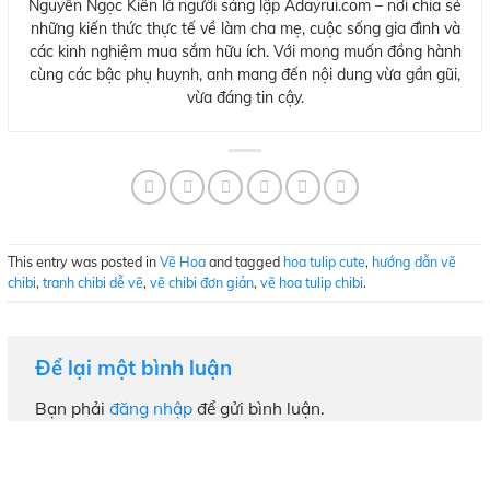
Nguyễn Ngọc Kiên là người sáng lập Adayrui.com – nơi chia sẻ
những kiến thức thực tế về làm cha mẹ, cuộc sống gia đình và
các kinh nghiệm mua sắm hữu ích. Với mong muốn đồng hành
cùng các bậc phụ huynh, anh mang đến nội dung vừa gần gũi,
vừa đáng tin cậy.
This entry was posted in
Vẽ Hoa
and tagged
hoa tulip cute
,
hướng dẫn vẽ
chibi
,
tranh chibi dễ vẽ
,
vẽ chibi đơn giản
,
vẽ hoa tulip chibi
.
Để lại một bình luận
Bạn phải
đăng nhập
để gửi bình luận.