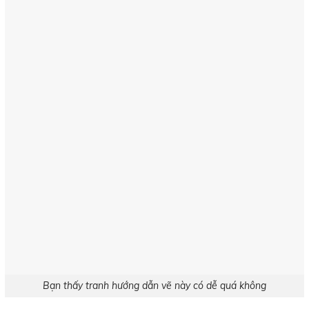
Bạn thấy tranh hướng dẫn vẽ này có dễ quá không