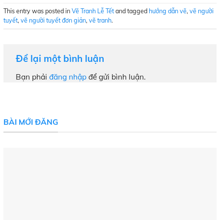
This entry was posted in
Vẽ Tranh Lễ Tết
and tagged
hướng dẫn vẽ
,
vẽ người
tuyết
,
vẽ người tuyết đơn giản
,
vẽ tranh
.
Để lại một bình luận
Bạn phải
đăng nhập
để gửi bình luận.
BÀI MỚI ĐĂNG