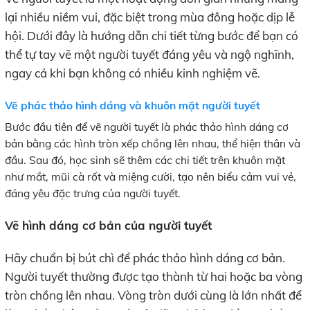
lại nhiều niềm vui, đặc biệt trong mùa đông hoặc dịp lễ
hội. Dưới đây là hướng dẫn chi tiết từng bước để bạn có
thể tự tay vẽ một người tuyết đáng yêu và ngộ nghĩnh,
ngay cả khi bạn không có nhiều kinh nghiệm vẽ.
Vẽ phác thảo hình dáng và khuôn mặt người tuyết
Bước đầu tiên để vẽ người tuyết là phác thảo hình dáng cơ
bản bằng các hình tròn xếp chồng lên nhau, thể hiện thân và
đầu. Sau đó, học sinh sẽ thêm các chi tiết trên khuôn mặt
như mắt, mũi cà rốt và miệng cười, tạo nên biểu cảm vui vẻ,
đáng yêu đặc trưng của người tuyết.
Vẽ hình dáng cơ bản của người tuyết
Hãy chuẩn bị bút chì để phác thảo hình dáng cơ bản.
Người tuyết thường được tạo thành từ hai hoặc ba vòng
tròn chồng lên nhau. Vòng tròn dưới cùng là lớn nhất để