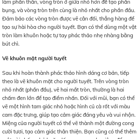
làm phần thân, vòng tròn ở giữa nhỏ hơn để tạo phần
bụng, và vòng tròn trên cùng là nhỏ nhất cho phần đầu.
Đảm bảo các vòng tròn được vẽ cân đối, thẳng hàng để
tạo sự hài hòa cho người tuyết. Bạn có thể dùng một vật
tròn làm khuôn hoặc tự tay phác thảo nhẹ nhàng bằng
bút chì.
Vẽ khuôn mặt người tuyết
Sau khi hoàn thành phác thảo hình dáng cơ bản, tiếp
theo là vẽ khuôn mặt cho người tuyết. Trên vòng tròn
nhỏ nhất (phần đầu), vẽ hai mắt tròn, thường là hai
chấm đen lớn để tạo điểm nhấn. Đối với mũi, bạn có thể
vẽ một hình tam giác nhỏ hoặc hình củ cà rốt với màu
cam đặc trưng, giúp tạo cảm giác đáng yêu và vui nhộn.
Miệng của người tuyết có thể vẽ thành một đường cong
cười tươi, tạo cảm giác thân thiện. Bạn cũng có thể thêm