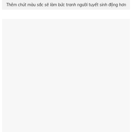
Thêm chút màu sắc sẽ làm bức tranh người tuyết sinh động hơn