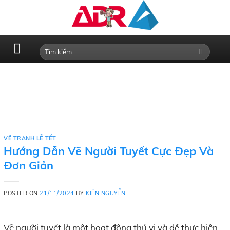
Skip
to
content
VẼ TRANH LỄ TẾT
Hướng Dẫn Vẽ Người Tuyết Cực Đẹp Và
Đơn Giản
POSTED ON
21/11/2024
BY
KIÊN NGUYỄN
Vẽ người tuyết là một hoạt động thú vị và dễ thực hiện,