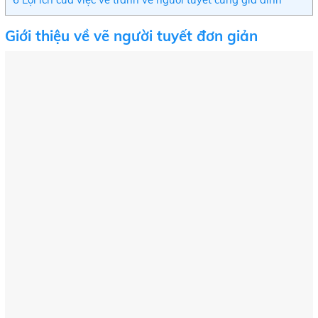
Giới thiệu về vẽ người tuyết đơn giản