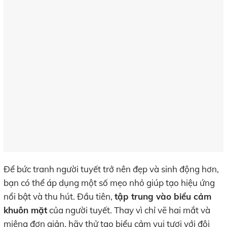
Để bức tranh người tuyết trở nên đẹp và sinh động hơn,
bạn có thể áp dụng một số mẹo nhỏ giúp tạo hiệu ứng
nổi bật và thu hút. Đầu tiên,
tập trung vào biểu cảm
khuôn mặt
của người tuyết. Thay vì chỉ vẽ hai mắt và
miệng đơn giản, hãy thử tạo biểu cảm vui tươi với đôi