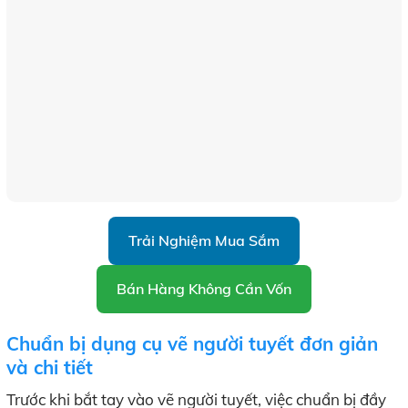
Trải Nghiệm Mua Sắm
Bán Hàng Không Cần Vốn
Chuẩn bị dụng cụ vẽ người tuyết đơn giản
và chi tiết
Trước khi bắt tay vào vẽ người tuyết, việc chuẩn bị đầy