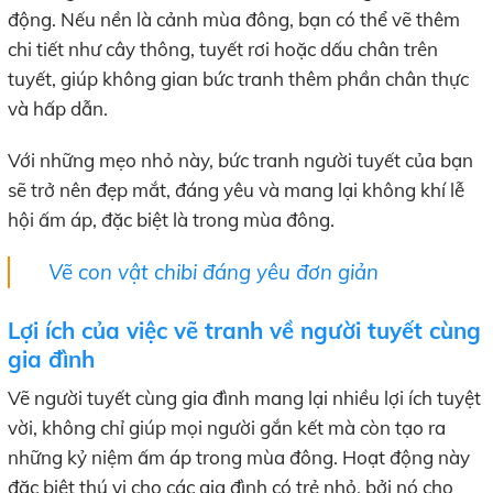
động. Nếu nền là cảnh mùa đông, bạn có thể vẽ thêm
chi tiết như cây thông, tuyết rơi hoặc dấu chân trên
tuyết, giúp không gian bức tranh thêm phần chân thực
và hấp dẫn.
Với những mẹo nhỏ này, bức tranh người tuyết của bạn
sẽ trở nên đẹp mắt, đáng yêu và mang lại không khí lễ
hội ấm áp, đặc biệt là trong mùa đông.
Vẽ con vật chibi đáng yêu đơn giản
Lợi ích của việc vẽ tranh về người tuyết cùng
gia đình
Vẽ người tuyết cùng gia đình mang lại nhiều lợi ích tuyệt
vời, không chỉ giúp mọi người gắn kết mà còn tạo ra
những kỷ niệm ấm áp trong mùa đông. Hoạt động này
đặc biệt thú vị cho các gia đình có trẻ nhỏ, bởi nó cho