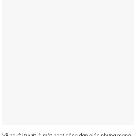
Vẽ người tuyết là một hoạt động đơn giản nhưng mang