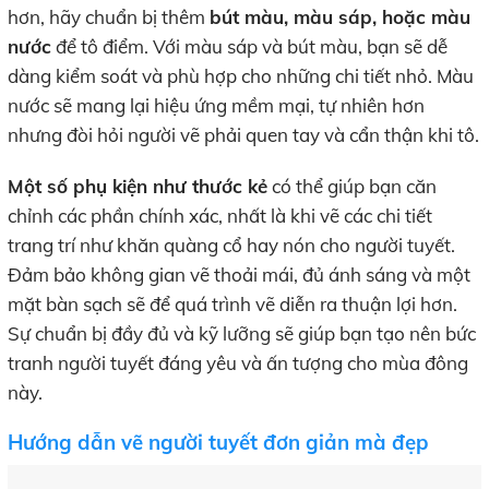
hơn, hãy chuẩn bị thêm
bút màu, màu sáp, hoặc màu
nước
để tô điểm. Với màu sáp và bút màu, bạn sẽ dễ
dàng kiểm soát và phù hợp cho những chi tiết nhỏ. Màu
nước sẽ mang lại hiệu ứng mềm mại, tự nhiên hơn
nhưng đòi hỏi người vẽ phải quen tay và cẩn thận khi tô.
Một số phụ kiện như thước kẻ
có thể giúp bạn căn
chỉnh các phần chính xác, nhất là khi vẽ các chi tiết
trang trí như khăn quàng cổ hay nón cho người tuyết.
Đảm bảo không gian vẽ thoải mái, đủ ánh sáng và một
mặt bàn sạch sẽ để quá trình vẽ diễn ra thuận lợi hơn.
Sự chuẩn bị đầy đủ và kỹ lưỡng sẽ giúp bạn tạo nên bức
tranh người tuyết đáng yêu và ấn tượng cho mùa đông
này.
Hướng dẫn vẽ người tuyết đơn giản mà đẹp