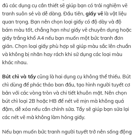
đủ các dụng cụ cần thiết sẽ giúp bạn có trải nghiệm vẽ
tranh suôn sẻ và dễ dàng. Đầu tiên,
giấy vẽ
là vật liệu
quan trọng. Bạn nên chọn loại giấy có độ dày và độ
bám màu tốt, chẳng hạn như giấy vẽ chuyên dụng hoặc
giấy trắng khổ A4 nếu bạn muốn một bức tranh đơn
giản. Chọn loại giấy phù hợp sẽ giúp màu sắc lên chuẩn
và không bị nhăn hay rách khi sử dụng các loại màu
khác nhau.
Bút chì và tẩy
cũng là hai dụng cụ không thể thiếu. Bút
chì dùng để phác thảo ban đầu, tạo hình người tuyết cơ
bản với các vòng tròn và chi tiết khuôn mặt. Nên chọn
bút chì loại 2B hoặc HB để nét vẽ mịn mà không quá
đậm, dễ xóa nếu cần chỉnh sửa. Tẩy sẽ giúp bạn sửa lại
các nét vẽ mà không làm hỏng giấy.
Nếu bạn muốn bức tranh người tuyết trở nên sống động