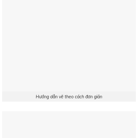
Hướng dẫn vẽ theo cách đơn giản