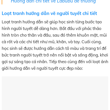
Hướng dẫn chi tiết vẽ Labubu dễ thương
Loạt tranh hướng dẫn vẽ người tuyết chi tiết
Loạt tranh hướng dẫn sẽ giúp học sinh từng bước tạo
hình người tuyết dễ dàng hơn. Bắt đầu với phác thảo
hình tròn cho thân và đầu, sau đó thêm khuôn mặt, mũi
cà rốt và các chi tiết như mũ, khăn, và tay. Cuối cùng,
học sinh sẽ được hướng dẫn cách tô màu và trang trí để
bức tranh người tuyết trở nên nổi bật và sống động, khơi
gợi sự sáng tạo cá nhân. Tiếp theo cùng đến với loạt ảnh
giới hướng dẫn vẽ người tuyết cực đẹp nào: