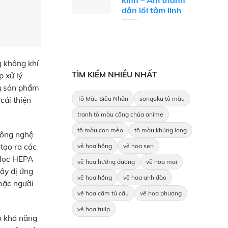
kinh – Âm thanh
dẫn lối tâm linh
g không khí
TÌM KIẾM NHIỀU NHẤT
 xử lý
ng sản phẩm
Tô Màu Siêu Nhân
songoku tô màu
cải thiện
tranh tô màu công chúa anime
tô màu con mèo
tô màu khủng long
 công nghệ
 tạo ra các
vẽ hoa hồng
vẽ hoa sen
ộ lọc HEPA
vẽ hoa hướng dương
vẽ hoa mai
ây dị ứng
vẽ hoa hồng
vẽ hoa anh đào
hoặc người
vẽ hoa cẩm tú cầu
vẽ hoa phượng
vẽ hoa tulip
ó khả năng