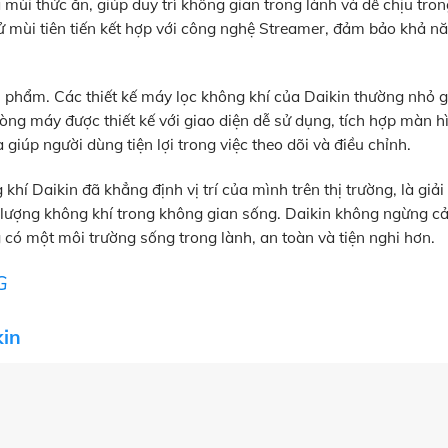
mùi thức ăn, giúp duy trì không gian trong lành và dễ chịu tro
hử mùi tiên tiến kết hợp với công nghệ Streamer, đảm bảo khả n
n phẩm. Các thiết kế máy lọc không khí của Daikin thường nhỏ gọ
òng máy được thiết kế với giao diện dễ sử dụng, tích hợp màn hì
 giúp người dùng tiện lợi trong việc theo dõi và điều chỉnh.
khí Daikin đã khẳng định vị trí của mình trên thị trường, là giả
ượng không khí trong không gian sống. Daikin không ngừng cải
ó một môi trường sống trong lành, an toàn và tiện nghi hơn.
G
kin