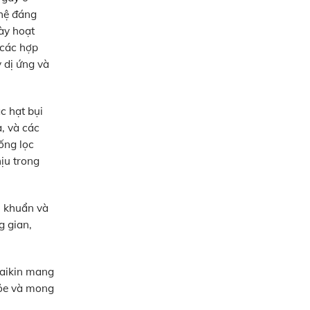
ghệ đáng
ày hoạt
 các hợp
 dị ứng và
c hạt bụi
, và các
ống lọc
ịu trong
i khuẩn và
g gian,
Daikin mang
hỏe và mong