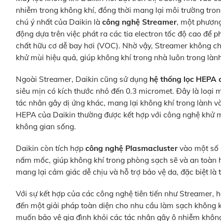
nhiễm trong không khí, đồng thời mang lại môi trường tro
chú ý nhất của Daikin là
công nghệ Streamer
, một phương
động dựa trên việc phát ra các tia electron tốc độ cao để 
chất hữu cơ dễ bay hơi (VOC). Nhờ vậy, Streamer không chỉ
khử mùi hiệu quả, giúp không khí trong nhà luôn trong lành
Ngoài Streamer, Daikin cũng sử dụng
hệ thống lọc HEPA 
siêu mịn có kích thước nhỏ đến 0.3 micromet. Đây là loại 
tác nhân gây dị ứng khác, mang lại không khí trong lành và 
HEPA của Daikin thường được kết hợp với công nghệ khử mù
không gian sống.
Daikin còn tích hợp
công nghệ Plasmacluster
vào một số 
nấm mốc, giúp không khí trong phòng sạch sẽ và an toàn h
mang lại cảm giác dễ chịu và hỗ trợ bảo vệ da, đặc biệt là
Với sự kết hợp của các công nghệ tiên tiến như Streamer,
đến một giải pháp toàn diện cho nhu cầu làm sạch không k
muốn bảo vệ gia đình khỏi các tác nhân gây ô nhiễm không