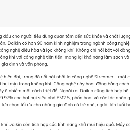
g đầu cho người tiêu dùng quan tâm đến sức khỏe và chất lượn
Bản, Daikin có hơn 90 năm kinh nghiệm trong ngành công nghiệp
công nghệ điều hòa và lọc không khí. Không chỉ nổi bật với dò
ông khí với công nghệ tiên tiến, mang lại khả năng làm sạch và 
 gia đình và văn phòng.
hệ hiện đại, trong đó nổi bật nhất là công nghệ Streamer – một
 hạt bụi mịn trong không khí. Công nghệ này hoạt động bằng cách
ây ô nhiễm một cách triệt để. Ngoài ra, Daikin cũng tích hợp b
99.97% các hạt bụi siêu nhỏ PM2.5, phấn hoa, và các tác nhân g
lựa chọn tối ưu cho những gia đình có trẻ nhỏ, người lớn tuổi 
 khí Daikin còn tích hợp các tính năng khử mùi hiệu quả. Máy c