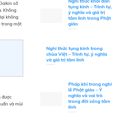
Nghi thức khai đàn
Daikin sở
tụng kinh – Trình tự,
ả. Không
ý nghĩa và giá trị
lại không
tâm linh trong Phật
giáo
e trong một
Nghi thức tụng kinh trong
chùa Việt – Trình tự, ý nghĩa
và giá trị tâm linh
Pháp khí trong nghi
lễ Phật giáo – Ý
nghĩa và vai trò
n được
trong đời sống tâm
khuẩn và mùi
linh