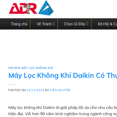
Skip
to
content
Trang chủ
Vẽ Tranh
Chọn Gì Đây
Xã Hội & C
REVIEW MÁY LỌC KHÔNG KHÍ
Máy Lọc Không Khí Daikin Có Th
POSTED ON
10/11/2024
BY
KIÊN NGUYỄN
Máy lọc không khí Daikin là giải pháp tối ưu cho nhu cầu 
hiện đại. Với hơn 90 năm kinh nghiệm trong ngành công ngh