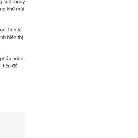
ng suốt ngày
ăng khử mùi
n, tinh tế
nh hiển thị
i pháp hoàn
 tiến để