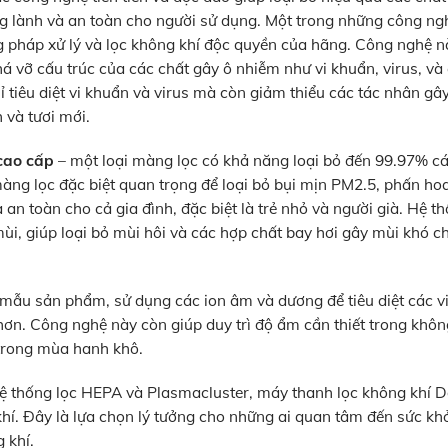
ng lành và an toàn cho người sử dụng. Một trong những công n
 pháp xử lý và lọc không khí độc quyền của hãng. Công nghệ n
phá vỡ cấu trúc của các chất gây ô nhiễm như vi khuẩn, virus, và
 tiêu diệt vi khuẩn và virus mà còn giảm thiểu các tác nhân gây
 và tươi mới.
cao cấp
– một loại màng lọc có khả năng loại bỏ đến 99.97% cá
màng lọc đặc biệt quan trọng để loại bỏ bụi mịn PM2.5, phấn hoa
an toàn cho cả gia đình, đặc biệt là trẻ nhỏ và người già. Hệ th
i, giúp loại bỏ mùi hôi và các hợp chất bay hơi gây mùi khó ch
mẫu sản phẩm, sử dụng các ion âm và dương để tiêu diệt các v
ơn. Công nghệ này còn giúp duy trì độ ẩm cần thiết trong khôn
 trong mùa hanh khô.
 hệ thống lọc HEPA và Plasmacluster, máy thanh lọc không khí 
hí. Đây là lựa chọn lý tưởng cho những ai quan tâm đến sức k
 khí.