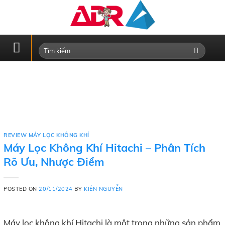
Skip
to
content
REVIEW MÁY LỌC KHÔNG KHÍ
Máy Lọc Không Khí Hitachi – Phân Tích
Rõ Ưu, Nhược Điểm
POSTED ON
20/11/2024
BY
KIÊN NGUYỄN
Máy lọc không khí Hitachi là một trong những sản phẩm