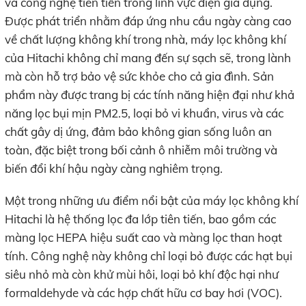
và công nghệ tiên tiến trong lĩnh vực điện gia dụng.
Được phát triển nhằm đáp ứng nhu cầu ngày càng cao
về chất lượng không khí trong nhà, máy lọc không khí
của Hitachi không chỉ mang đến sự sạch sẽ, trong lành
mà còn hỗ trợ bảo vệ sức khỏe cho cả gia đình. Sản
phẩm này được trang bị các tính năng hiện đại như khả
năng lọc bụi mịn PM2.5, loại bỏ vi khuẩn, virus và các
chất gây dị ứng, đảm bảo không gian sống luôn an
toàn, đặc biệt trong bối cảnh ô nhiễm môi trường và
biến đổi khí hậu ngày càng nghiêm trọng.
Một trong những ưu điểm nổi bật của máy lọc không khí
Hitachi là hệ thống lọc đa lớp tiên tiến, bao gồm các
màng lọc HEPA hiệu suất cao và màng lọc than hoạt
tính. Công nghệ này không chỉ loại bỏ được các hạt bụi
siêu nhỏ mà còn khử mùi hôi, loại bỏ khí độc hại như
formaldehyde và các hợp chất hữu cơ bay hơi (VOC).