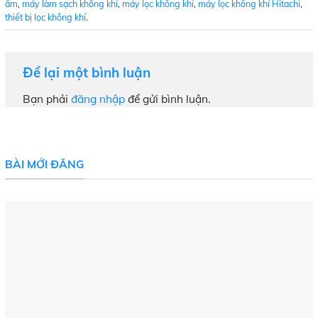
ẩm
,
máy làm sạch không khí
,
máy lọc không khí
,
máy lọc không khí Hitachi
,
thiết bị lọc không khí
.
Để lại một bình luận
Bạn phải
đăng nhập
để gửi bình luận.
BÀI MỚI ĐĂNG