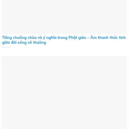
Tiếng chuông chùa và ý nghĩa trong Phật giáo – Âm thanh thức tỉnh
giữa đời sống vô thường