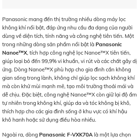
Panasonic mang đến thị trường nhiều dòng máy lọc
không khí nổi bật, đáp ứng nhu cầu đa dạng của người
dùng về diện tích, tính năng và công nghệ tiên tiến. Một
trong những dòng sản phẩm nổi bật là
Panasonic
Nanoe™X
, tích hợp công nghệ lọc Nanoe™X tiên tiến,
giúp loại bỏ đến 99,9% vi khuẩn, vi rút và các chất gây dị
ứng. Dòng Nanoe™X phù hợp cho gia đình cần không
gian sống trong lành, không chỉ giúp lọc sạch không khí
mà còn khử mùi mạnh mẽ, tạo môi trường thoải mái và
dễ chịu. Đặc biệt, công nghệ Nanoe™X còn giữ lại độ ẩm
tự nhiên trong không khí, giúp da và tóc không bị khô,
thích hợp cho các gia đình sống ở khu vực có khí hậu
khô hanh hoặc sử dụng điều hòa nhiều.
Ngoài ra, dòng
Panasonic F-VXK70A
là một lựa chọn