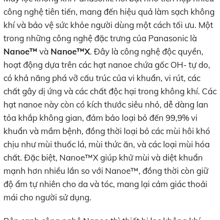
công nghệ tiên tiến, mang đến hiệu quả làm sạch không
khí và bảo vệ sức khỏe người dùng một cách tối ưu. Một
trong những công nghệ đặc trưng của Panasonic là
Nanoe™
và
Nanoe™X
. Đây là công nghệ độc quyền,
hoạt động dựa trên các hạt nanoe chứa gốc OH- tự do,
có khả năng phá vỡ cấu trúc của vi khuẩn, vi rút, các
chất gây dị ứng và các chất độc hại trong không khí. Các
hạt nanoe này còn có kích thước siêu nhỏ, dễ dàng lan
tỏa khắp không gian, đảm bảo loại bỏ đến 99,9% vi
khuẩn và mầm bệnh, đồng thời loại bỏ các mùi hôi khó
chịu như mùi thuốc lá, mùi thức ăn, và các loại mùi hóa
chất. Đặc biệt, Nanoe™X giúp khử mùi và diệt khuẩn
mạnh hơn nhiều lần so với Nanoe™, đồng thời còn giữ
độ ẩm tự nhiên cho da và tóc, mang lại cảm giác thoải
mái cho người sử dụng.