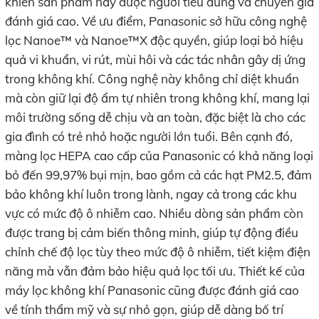
khiến sản phẩm này được người tiêu dùng và chuyên gia
đánh giá cao. Về ưu điểm, Panasonic sở hữu công nghệ
lọc Nanoe™ và Nanoe™X độc quyền, giúp loại bỏ hiệu
quả vi khuẩn, vi rút, mùi hôi và các tác nhân gây dị ứng
trong không khí. Công nghệ này không chỉ diệt khuẩn
mà còn giữ lại độ ẩm tự nhiên trong không khí, mang lại
môi trường sống dễ chịu và an toàn, đặc biệt là cho các
gia đình có trẻ nhỏ hoặc người lớn tuổi. Bên cạnh đó,
màng lọc HEPA cao cấp của Panasonic có khả năng loại
bỏ đến 99,97% bụi mịn, bao gồm cả các hạt PM2.5, đảm
bảo không khí luôn trong lành, ngay cả trong các khu
vực có mức độ ô nhiễm cao. Nhiều dòng sản phẩm còn
được trang bị cảm biến thông minh, giúp tự động điều
chỉnh chế độ lọc tùy theo mức độ ô nhiễm, tiết kiệm điện
năng mà vẫn đảm bảo hiệu quả lọc tối ưu. Thiết kế của
máy lọc không khí Panasonic cũng được đánh giá cao
về tính thẩm mỹ và sự nhỏ gọn, giúp dễ dàng bố trí