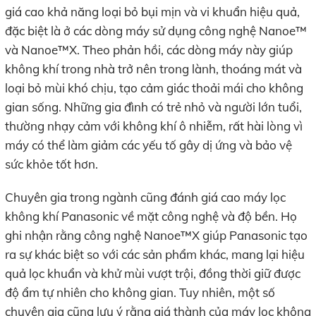
giá cao khả năng loại bỏ bụi mịn và vi khuẩn hiệu quả,
đặc biệt là ở các dòng máy sử dụng công nghệ Nanoe™
và Nanoe™X. Theo phản hồi, các dòng máy này giúp
không khí trong nhà trở nên trong lành, thoáng mát và
loại bỏ mùi khó chịu, tạo cảm giác thoải mái cho không
gian sống. Những gia đình có trẻ nhỏ và người lớn tuổi,
thường nhạy cảm với không khí ô nhiễm, rất hài lòng vì
máy có thể làm giảm các yếu tố gây dị ứng và bảo vệ
sức khỏe tốt hơn.
Chuyên gia trong ngành cũng đánh giá cao máy lọc
không khí Panasonic về mặt công nghệ và độ bền. Họ
ghi nhận rằng công nghệ Nanoe™X giúp Panasonic tạo
ra sự khác biệt so với các sản phẩm khác, mang lại hiệu
quả lọc khuẩn và khử mùi vượt trội, đồng thời giữ được
độ ẩm tự nhiên cho không gian. Tuy nhiên, một số
chuyên gia cũng lưu ý rằng giá thành của máy lọc không