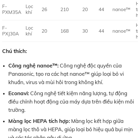
F-
Lọc
26
210
20
44
nanoe™
t
PXM35A
khí
F-
Lọc
20
168
30
44
nanoe™
t
PXJ30A
khí
Chú thích:
Công nghệ nanoe™:
Công nghệ độc quyền của
Panasonic, tạo ra các hạt nanoe™ giúp loại bỏ vi
khuẩn, virus và mùi hôi trong không khí.
Econavi:
Công nghệ tiết kiệm năng lượng, tự động
điều chỉnh hoạt động của máy dựa trên điều kiện môi
trường.
Màng lọc HEPA tích hợp:
Màng lọc kết hợp giữa
màng lọc thô và HEPA, giúp loại bỏ hiệu quả bụi mịn
và các tác nhân gây dị ứng.