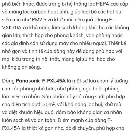
phổ biến khác, được trang bị hệ thống lọc HEPA cao cấp
và màng lọc carbon hoạt tính, giúp loại bỏ các hạt bụi
siêu mịn như PM2.5 và khử mùi hiệu quả. Dòng F-
VXK70A có khả năng làm sạch không khí cho các không
gian lớn, thích hợp cho phòng khách, văn phòng hoặc
các gia đình cần sử dụng máy cho nhiều người. Thiết kế
nhỏ gọn và tinh tế của dòng này dễ dàng phù hợp với
mọi kiểu trang trí nội thất, mang lại sự hài hòa cho
không gian sống.
Dòng
Panasonic F-PXL45A
là một sự lựa chọn lý tưởng
cho các phòng nhỏ hơn, như phòng ngủ hoặc phòng
làm việc cá nhân. Sản phẩm này có công suất phù hợp
cho diện tích dưới 30m², với khả năng lọc bụi, khử mùi
và diệt khuẩn hiệu quả, đảm bảo không gian cá nhân
luôn sạch sẽ và an toàn. Điểm mạnh của dòng F-
PXL45A là thiết kế gọn nhẹ, dễ di chuyển, phù hợp cho