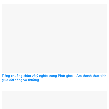
Tiếng chuông chùa và ý nghĩa trong Phật giáo – Âm thanh thức tỉnh
giữa đời sống vô thường