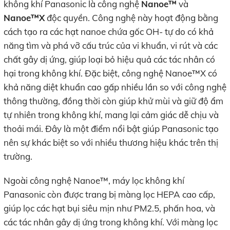
không khí Panasonic là công nghệ
Nanoe™
và
Nanoe™X
độc quyền. Công nghệ này hoạt động bằng
cách tạo ra các hạt nanoe chứa gốc OH- tự do có khả
năng tìm và phá vỡ cấu trúc của vi khuẩn, vi rút và các
chất gây dị ứng, giúp loại bỏ hiệu quả các tác nhân có
hại trong không khí. Đặc biệt, công nghệ Nanoe™X có
khả năng diệt khuẩn cao gấp nhiều lần so với công nghệ
thông thường, đồng thời còn giúp khử mùi và giữ độ ẩm
tự nhiên trong không khí, mang lại cảm giác dễ chịu và
thoải mái. Đây là một điểm nổi bật giúp Panasonic tạo
nên sự khác biệt so với nhiều thương hiệu khác trên thị
trường.
Ngoài công nghệ Nanoe™, máy lọc không khí
Panasonic còn được trang bị màng lọc HEPA cao cấp,
giúp lọc các hạt bụi siêu mịn như PM2.5, phấn hoa, và
các tác nhân gây dị ứng trong không khí. Với màng lọc