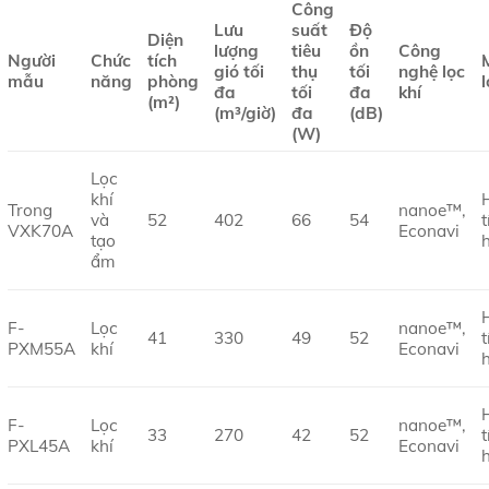
Công
Lưu
suất
Độ
Diện
lượng
tiêu
ồn
Công
Người
Chức
tích
gió tối
thụ
tối
nghệ lọc
mẫu
năng
phòng
l
đa
tối
đa
khí
(m²)
(m³/giờ)
đa
(dB)
(W)
Lọc
khí
Trong
nanoe™,
và
52
402
66
54
t
VXK70A
Econavi
tạo
ẩm
F-
Lọc
nanoe™,
41
330
49
52
t
PXM55A
khí
Econavi
F-
Lọc
nanoe™,
33
270
42
52
t
PXL45A
khí
Econavi