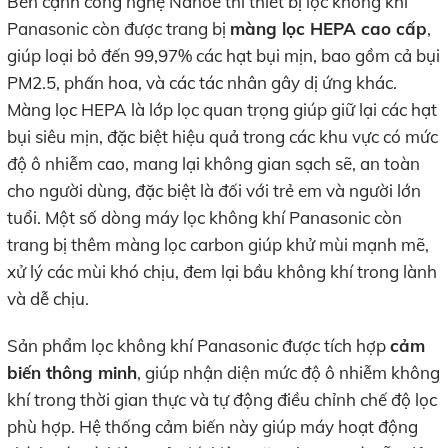
Bên cạnh công nghệ Nanoe thì thiết bị lọc không khí
Panasonic còn được trang bị
màng lọc HEPA cao cấp
,
giúp loại bỏ đến 99,97% các hạt bụi mịn, bao gồm cả bụi
PM2.5, phấn hoa, và các tác nhân gây dị ứng khác.
Màng lọc HEPA là lớp lọc quan trọng giúp giữ lại các hạt
bụi siêu mịn, đặc biệt hiệu quả trong các khu vực có mức
độ ô nhiễm cao, mang lại không gian sạch sẽ, an toàn
cho người dùng, đặc biệt là đối với trẻ em và người lớn
tuổi. Một số dòng máy lọc không khí Panasonic còn
trang bị thêm màng lọc carbon giúp khử mùi mạnh mẽ,
xử lý các mùi khó chịu, đem lại bầu không khí trong lành
và dễ chịu.
Sản phẩm lọc không khí Panasonic được tích hợp
cảm
biến thông minh
, giúp nhận diện mức độ ô nhiễm không
khí trong thời gian thực và tự động điều chỉnh chế độ lọc
phù hợp. Hệ thống cảm biến này giúp máy hoạt động