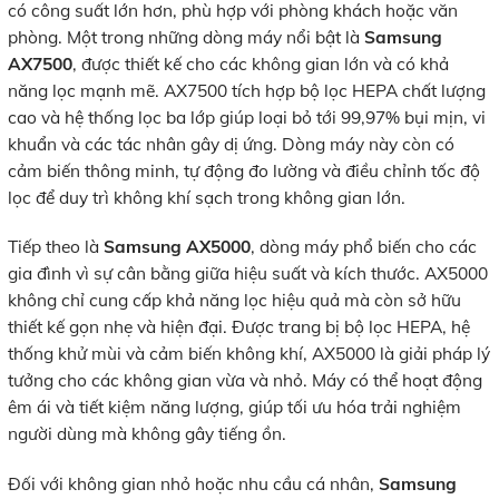
có công suất lớn hơn, phù hợp với phòng khách hoặc văn
phòng. Một trong những dòng máy nổi bật là
Samsung
AX7500
, được thiết kế cho các không gian lớn và có khả
năng lọc mạnh mẽ. AX7500 tích hợp bộ lọc HEPA chất lượng
cao và hệ thống lọc ba lớp giúp loại bỏ tới 99,97% bụi mịn, vi
khuẩn và các tác nhân gây dị ứng. Dòng máy này còn có
cảm biến thông minh, tự động đo lường và điều chỉnh tốc độ
lọc để duy trì không khí sạch trong không gian lớn.
Tiếp theo là
Samsung AX5000
, dòng máy phổ biến cho các
gia đình vì sự cân bằng giữa hiệu suất và kích thước. AX5000
không chỉ cung cấp khả năng lọc hiệu quả mà còn sở hữu
thiết kế gọn nhẹ và hiện đại. Được trang bị bộ lọc HEPA, hệ
thống khử mùi và cảm biến không khí, AX5000 là giải pháp lý
tưởng cho các không gian vừa và nhỏ. Máy có thể hoạt động
êm ái và tiết kiệm năng lượng, giúp tối ưu hóa trải nghiệm
người dùng mà không gây tiếng ồn.
Đối với không gian nhỏ hoặc nhu cầu cá nhân,
Samsung