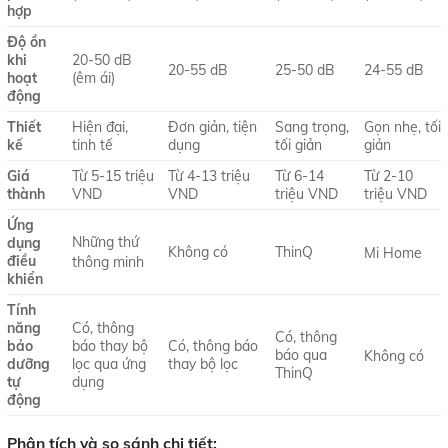
hợp
Độ ồn
khi
20-50 dB
20-55 dB
25-50 dB
24-55 dB
hoạt
(êm ái)
động
Thiết
Hiện đại,
Đơn giản, tiện
Sang trọng,
Gọn nhẹ, tối
kế
tinh tế
dụng
tối giản
giản
Giá
Từ 5-15 triệu
Từ 4-13 triệu
Từ 6-14
Từ 2-10
thành
VND
VND
triệu VND
triệu VND
Ứng
Những thứ
dụng
Không có
ThinQ
Mi Home
điều
thông minh
khiển
Tính
năng
Có, thông
Có, thông
bảo
báo thay bộ
Có, thông báo
báo qua
Không có
dưỡng
lọc qua ứng
thay bộ lọc
ThinQ
tự
dụng
động
Phân tích và so sánh chi tiết: