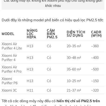
Các dòng máy lọc không khí Xiaomi phù hợp cho từng không gian
khác nhau
Dưới đây là những model phổ biến có hiệu quả lọc PM2.5 tốt:
MÀNG
CẢM
DIỆN TÍCH
CADR
MODEL
LỌC
BIẾN
SỬ DỤNG
(M³/H)
HEPA
PM2.5
Xiaomi Air
H13
Có
20–35 m²
~360
Purifier 4 Lite
Xiaomi Air
H13
Có
30–48 m²
~400
Purifier 4
Xiaomi Air
H13
Có
35–60 m²
~500
Purifier 4 Pro
Xiaomi
H13
Có
10–25 m²
~150
Purifier P6
Xiaomi 3C
H11
Có
21–37 m²
~320
Tất cả các dòng máy này đều có
hiển thị chỉ số PM2.5 trên