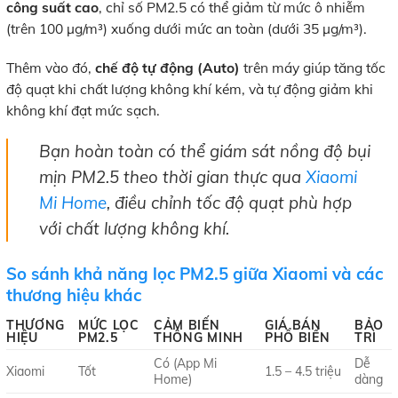
công suất cao
, chỉ số PM2.5 có thể giảm từ mức ô nhiễm
(trên 100 µg/m³) xuống dưới mức an toàn (dưới 35 µg/m³).
Thêm vào đó,
chế độ tự động (Auto)
trên máy giúp tăng tốc
độ quạt khi chất lượng không khí kém, và tự động giảm khi
không khí đạt mức sạch.
Bạn hoàn toàn có thể giám sát nồng độ bụi
mịn PM2.5 theo thời gian thực qua
Xiaomi
Mi Home
, điều chỉnh tốc độ quạt phù hợp
với chất lượng không khí.
So sánh khả năng lọc PM2.5 giữa Xiaomi và các
thương hiệu khác
THƯƠNG
MỨC LỌC
CẢM BIẾN
GIÁ BÁN
BẢO
HIỆU
PM2.5
THÔNG MINH
PHỔ BIẾN
TRÌ
Có (App Mi
Dễ
Xiaomi
Tốt
1.5 – 4.5 triệu
Home)
dàng