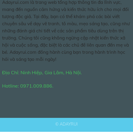
Adayrui.com là trang web tổng hợp thông tin đa lĩnh vực,
mang đến nguồn cảm hứng và kiến thức hữu ích cho mọi đối
tượng độc giả. Tại đây, bạn có thể khám phá các bài viết
chuyên sâu về dạy vẽ tranh, tô màu, mẹo sáng tạo, cũng như
những đánh giá chi tiết về các sản phẩm tiêu dùng trên thị
trường. Chúng tôi cũng không ngừng cập nhật kiến thức xã
hội và cuộc sống, đặc biệt là các chủ đề liên quan đến mẹ và
bé. Adayrui.com đồng hành cùng bạn trong hành trình học
hỏi và sáng tạo mỗi ngày!
Địa Chỉ: Ninh Hiệp, Gia Lâm, Hà Nội.
Hotline: 0971.009.886.
©
ADAYRUI