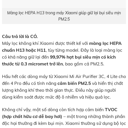
Màng lọc HEPA H13 trong máy Xiaomi giúp giữ lại bụi siêu mịn
PM2.5
Câu trả lời là CÓ.
Máy lọc không khí Xiaomi được thiết kế với
màng lọc HEPA
chuẩn H13 hoặc H11
, tùy từng model. Đây là loại màng lọc
có khả năng giữ lại đến
99,97% hạt bụi siêu mịn có kích
thước từ 0.3 micromet trở lên
, bao gồm cả PM2.5.
Hầu hết các dòng máy từ Xiaomi Mi Air Purifier 3C, 4 Lite cho
đến 4 Pro đều có tính năng
cảm biến PM2.5
và hiển thị chất
lượng không khí theo thời gian thực. Điều này giúp người
dùng kiểm soát được mức độ ô nhiễm và hiệu quả lọc.
Không chỉ vậy, một số dòng còn tích hợp cảm biến
TVOC
(hợp chất hữu cơ dễ bay hơi)
– một trong những thành phần
độc hại thường đi kèm bụi mịn. Xiaomi thường sử dụng bộ lọc