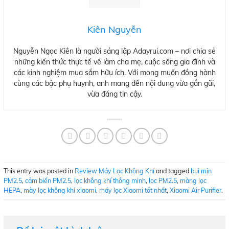
Kiên Nguyễn
Nguyễn Ngọc Kiên là người sáng lập Adayrui.com – nơi chia sẻ
những kiến thức thực tế về làm cha mẹ, cuộc sống gia đình và
các kinh nghiệm mua sắm hữu ích. Với mong muốn đồng hành
cùng các bậc phụ huynh, anh mang đến nội dung vừa gần gũi,
vừa đáng tin cậy.
This entry was posted in
Review Máy Lọc Không Khí
and tagged
bụi mịn
PM2.5
,
cảm biến PM2.5
,
lọc không khí thông minh
,
lọc PM2.5
,
màng lọc
HEPA
,
mày lọc không khí xiaomi
,
máy lọc Xiaomi tốt nhất
,
Xiaomi Air Purifier
.