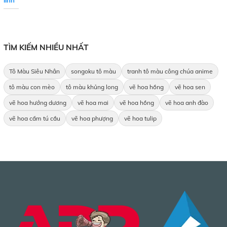
linh
TÌM KIẾM NHIỀU NHẤT
Tô Màu Siêu Nhân
songoku tô màu
tranh tô màu công chúa anime
tô màu con mèo
tô màu khủng long
vẽ hoa hồng
vẽ hoa sen
vẽ hoa hướng dương
vẽ hoa mai
vẽ hoa hồng
vẽ hoa anh đào
vẽ hoa cẩm tú cầu
vẽ hoa phượng
vẽ hoa tulip