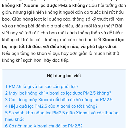
không khí Xiaomi lọc được PM2.5 không?
Câu hỏi tưởng đơn
giản, nhưng lại khiến không ít người đắn đo trước khi rút hầu
bao. Giữa hàng loạt lời quảng cáo, thông số kỹ thuật rối rắm
và cả những bài đánh giá trái chiều, đâu mới là sự thật? Bài
viết này sẽ “gỡ rối” cho bạn một cách thẳng thắn và dễ hiểu:
không chỉ trả lời có – không, mà còn cho bạn biết
Xiaomi lọc
bụi mịn tốt tới đâu, với điều kiện nào, và phù hợp với ai
.
Nếu bạn từng ho khan vì bụi, hay đơn giản là muốn hít thở
không khí sạch hơn, hãy đọc tiếp.
Nội dung bài viết
1
PM2.5 là gì và tại sao cần phải lọc?
2
Máy lọc không khí Xiaomi có lọc được PM2.5 không?
3
Các dòng máy Xiaomi nổi bật có khả năng lọc PM2.5
4
Hiệu quả lọc PM2.5 của Xiaomi có tốt không?
5
So sánh khả năng lọc PM2.5 giữa Xiaomi và các thương
hiệu khác
6
Có nên mua Xiaomi chỉ để lọc PM2.5?