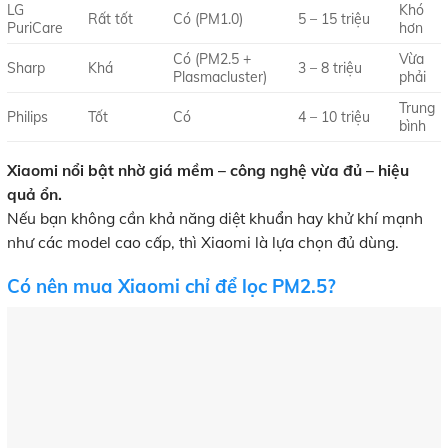
LG
Khó
Rất tốt
Có (PM1.0)
5 – 15 triệu
PuriCare
hơn
Có (PM2.5 +
Vừa
Sharp
Khá
3 – 8 triệu
Plasmacluster)
phải
Trung
Philips
Tốt
Có
4 – 10 triệu
bình
Xiaomi nổi bật nhờ giá mềm – công nghệ vừa đủ – hiệu
quả ổn.
Nếu bạn không cần khả năng diệt khuẩn hay khử khí mạnh
như các model cao cấp, thì Xiaomi là lựa chọn đủ dùng.
Có nên mua Xiaomi chỉ để lọc PM2.5?