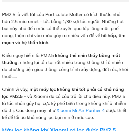
PM2.5 là viết tắt của Particulate Matter có kích thước nhỏ
hơn 2.5 micromet – tức bằng 1/30 sợi tóc người. Những hạt
bụi này nhỏ đến mức có thể xuyên qua lớp lông mũi, phế
nang, thậm chí vào máu gây ra nhiều vấn đề về
hô hấp, tim
mạch và hệ thần kinh
.
Điều nguy hiểm là PM2.5
không thể nhìn thấy bằng mắt
thường
, nhưng lại tồn tại rất nhiều trong không khí ô nhiễm
do phương tiện giao thông, công trình xây dựng, đốt rác, khói
thuốc…
Chính vì vậy,
một máy lọc không khí tốt phải có khả năng
lọc PM2.5
– và Xiaomi đã có câu trả lời cho điều này. PM2.5
là tác nhân gây hại cực kỳ phổ biến trong không khí ô nhiễm
đô thị. Các dòng máy như
Xiaomi Mi Air Purifier 4
được thiết
kế để tối ưu khả năng lọc bụi mịn ở mức cao.
Máy lọc không khí Xiaomi có lọc được PM2.5