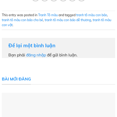
This entry was posted in
Tranh Tô màu
and tagged
tranh tô màu con báo
,
tranh tô màu con báo cho bé
,
tranh tô màu con báo dễ thương
,
tranh tô màu
con vật
.
Để lại một bình luận
Bạn phải
đăng nhập
để gửi bình luận.
BÀI MỚI ĐĂNG