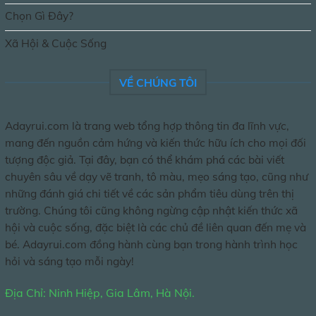
Chọn Gì Đây?
Xã Hội & Cuộc Sống
VỀ CHÚNG TÔI
Adayrui.com là trang web tổng hợp thông tin đa lĩnh vực,
mang đến nguồn cảm hứng và kiến thức hữu ích cho mọi đối
tượng độc giả. Tại đây, bạn có thể khám phá các bài viết
chuyên sâu về dạy vẽ tranh, tô màu, mẹo sáng tạo, cũng như
những đánh giá chi tiết về các sản phẩm tiêu dùng trên thị
trường. Chúng tôi cũng không ngừng cập nhật kiến thức xã
hội và cuộc sống, đặc biệt là các chủ đề liên quan đến mẹ và
bé. Adayrui.com đồng hành cùng bạn trong hành trình học
hỏi và sáng tạo mỗi ngày!
Địa Chỉ: Ninh Hiệp, Gia Lâm, Hà Nội.