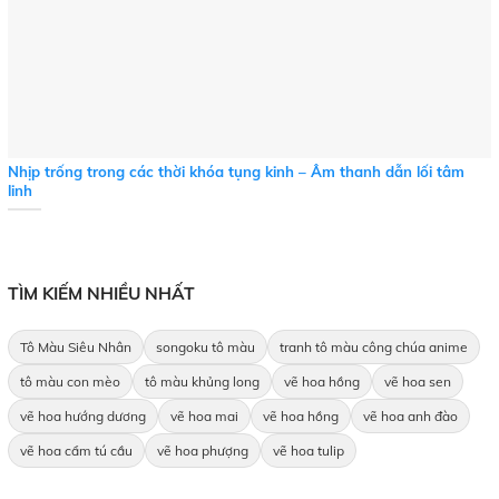
Nhịp trống trong các thời khóa tụng kinh – Âm thanh dẫn lối tâm
linh
TÌM KIẾM NHIỀU NHẤT
Tô Màu Siêu Nhân
songoku tô màu
tranh tô màu công chúa anime
tô màu con mèo
tô màu khủng long
vẽ hoa hồng
vẽ hoa sen
vẽ hoa hướng dương
vẽ hoa mai
vẽ hoa hồng
vẽ hoa anh đào
vẽ hoa cẩm tú cầu
vẽ hoa phượng
vẽ hoa tulip