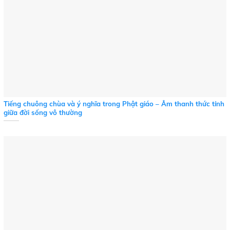
Tiếng chuông chùa và ý nghĩa trong Phật giáo – Âm thanh thức tỉnh
giữa đời sống vô thường