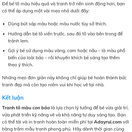
Để bé tô màu hiệu quả và tranh trở nên sinh động hơn, bạn
có thể áp dụng một vài mẹo nhỏ dưới đây:
Dùng bút sáp màu hoặc màu nước tùy sở thích.
Hướng dẫn bé tô viền trước, sau đó tô vào bên trong để
tránh lem.
Gợi ý bé sử dụng màu vàng, cam hoặc nâu – là màu phổ
biến của loài báo – rồi khuyến khích bé sáng tạo thêm
theo ý thích.
Những mẹo đơn giản này không chỉ giúp bé hoàn thành bức
tranh đẹp mà còn tạo niềm vui khi học vẽ tại nhà.
Kết luận
Tranh tô màu con báo
là lựa chọn lý tưởng để bé vừa giải trí,
vừa phát triển kỹ năng vẽ và khả năng tư duy sáng tạo. Bạn
có thể tải và in tranh hoàn toàn miễn phí tại
Adayrui.com
với
hàng trăm mẫu tranh phong phú. Hãy dành thời gian cùng