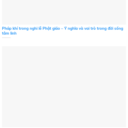
Pháp khí trong nghi lễ Phật giáo – Ý nghĩa và vai trò trong đời sống
tâm linh