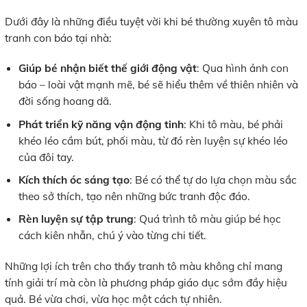
Dưới đây là những điều tuyệt vời khi bé thường xuyên tô màu
tranh con báo tại nhà:
Giúp bé nhận biết thế giới động vật
: Qua hình ảnh con
báo – loài vật mạnh mẽ, bé sẽ hiểu thêm về thiên nhiên và
đời sống hoang dã.
Phát triển kỹ năng vận động tinh
: Khi tô màu, bé phải
khéo léo cầm bút, phối màu, từ đó rèn luyện sự khéo léo
của đôi tay.
Kích thích óc sáng tạo
: Bé có thể tự do lựa chọn màu sắc
theo sở thích, tạo nên những bức tranh độc đáo.
Rèn luyện sự tập trung
: Quá trình tô màu giúp bé học
cách kiên nhẫn, chú ý vào từng chi tiết.
Những lợi ích trên cho thấy tranh tô màu không chỉ mang
tính giải trí mà còn là phương pháp giáo dục sớm đầy hiệu
quả. Bé vừa chơi, vừa học một cách tự nhiên.