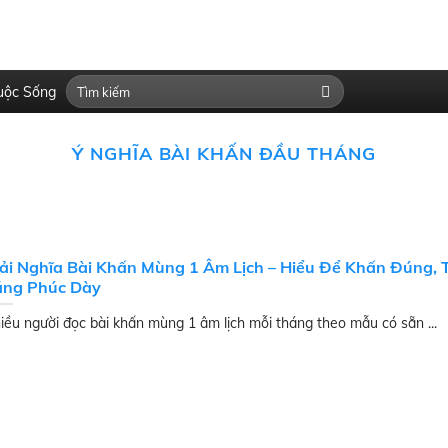
uộc Sống
Ý NGHĨA BÀI KHẤN ĐẦU THÁNG
ải Nghĩa Bài Khấn Mùng 1 Âm Lịch – Hiểu Để Khấn Đúng,
áng Phúc Dày
iều người đọc bài khấn mùng 1 âm lịch mỗi tháng theo mẫu có sẵn ...