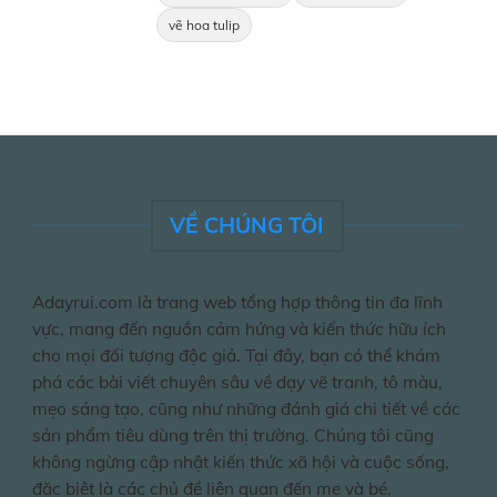
vẽ hoa tulip
VỀ CHÚNG TÔI
Adayrui.com là trang web tổng hợp thông tin đa lĩnh
vực, mang đến nguồn cảm hứng và kiến thức hữu ích
cho mọi đối tượng độc giả. Tại đây, bạn có thể khám
phá các bài viết chuyên sâu về dạy vẽ tranh, tô màu,
mẹo sáng tạo, cũng như những đánh giá chi tiết về các
sản phẩm tiêu dùng trên thị trường. Chúng tôi cũng
không ngừng cập nhật kiến thức xã hội và cuộc sống,
đặc biệt là các chủ đề liên quan đến mẹ và bé.