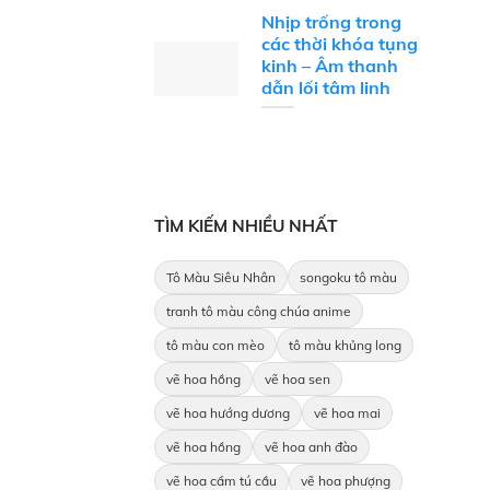
Nhịp trống trong
các thời khóa tụng
kinh – Âm thanh
dẫn lối tâm linh
TÌM KIẾM NHIỀU NHẤT
Tô Màu Siêu Nhân
songoku tô màu
tranh tô màu công chúa anime
tô màu con mèo
tô màu khủng long
vẽ hoa hồng
vẽ hoa sen
vẽ hoa hướng dương
vẽ hoa mai
vẽ hoa hồng
vẽ hoa anh đào
vẽ hoa cẩm tú cầu
vẽ hoa phượng