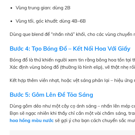
Vùng trung gian: dùng 2B
Vùng tối, góc khuất: dùng 4B–6B
Dùng que blend để “nhấn nhá” khối, cho các vùng chuyển 
Bước 4: Tạo Bóng Đổ – Kết Nối Hoa Với Giấy
Bóng đổ là thứ khiến người xem tin rằng bông hoa tồn tại t
Xác định vùng bóng đổ (thường là hình elip), vẽ thật nhẹ rồ
Kết hợp thêm viền nhạt, hoặc vệt sáng phản lại – hiệu ứng
Bước 5: Gôm Lên Để Tỏa Sáng
Dùng gôm dẻo như một cây cọ ánh sáng – nhấn lên mép cánh
Bạn sẽ ngạc nhiên khi thấy chỉ cần một vài chấm sáng, tra
hoa hồng màu nước
sẽ gợi ý cho bạn cách chuyển sắc mượt