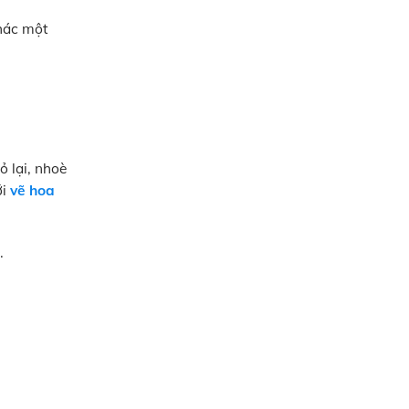
hác một
ỏ lại, nhoè
ới
vẽ hoa
.