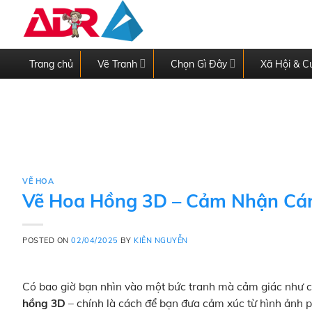
Skip
to
content
Trang chủ
Vẽ Tranh
Chọn Gì Đây
Xã Hội & C
VẼ HOA
Vẽ Hoa Hồng 3D – Cảm Nhận Cán
POSTED ON
02/04/2025
BY
KIÊN NGUYỄN
Có bao giờ bạn nhìn vào một bức tranh mà cảm giác như có
hồng 3D
– chính là cách để bạn đưa cảm xúc từ hình ảnh 