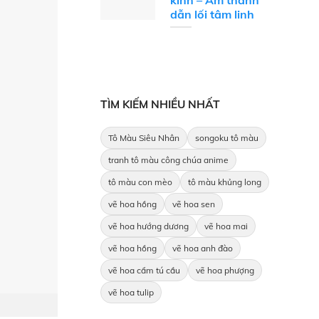
kinh – Âm thanh
dẫn lối tâm linh
TÌM KIẾM NHIỀU NHẤT
Tô Màu Siêu Nhân
songoku tô màu
tranh tô màu công chúa anime
tô màu con mèo
tô màu khủng long
vẽ hoa hồng
vẽ hoa sen
vẽ hoa hướng dương
vẽ hoa mai
vẽ hoa hồng
vẽ hoa anh đào
vẽ hoa cẩm tú cầu
vẽ hoa phượng
vẽ hoa tulip