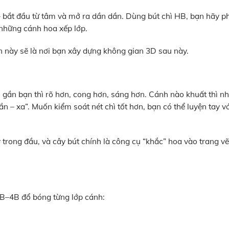
bắt đầu từ tâm và mở ra dần dần. Dùng bút chì HB, bạn hãy p
 những cánh hoa xếp lớp.
n này sẽ là nơi bạn xây dựng không gian 3D sau này.
gần bạn thì rõ hơn, cong hơn, sáng hơn. Cánh nào khuất thì nh
n – xa”. Muốn kiểm soát nét chì tốt hơn, bạn có thể luyện tay v
rong đầu, và cây bút chính là công cụ “khắc” hoa vào trang vẽ
 2B–4B đổ bóng từng lớp cánh: