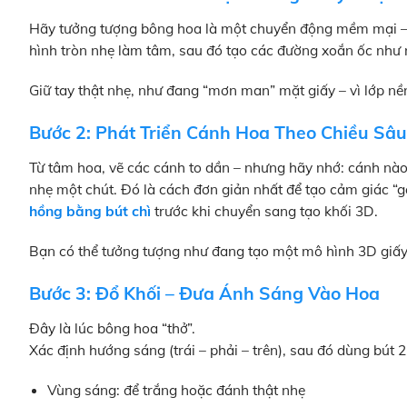
Hãy tưởng tượng bông hoa là một chuyển động mềm mại – 
hình tròn nhẹ làm tâm, sau đó tạo các đường xoắn ốc như
Giữ tay thật nhẹ, như đang “mơn man” mặt giấy – vì lớp nề
Bước 2: Phát Triển Cánh Hoa Theo Chiều Sâu
Từ tâm hoa, vẽ các cánh to dần – nhưng hãy nhớ: cánh nào 
nhẹ một chút. Đó là cách đơn giản nhất để tạo cảm giác “gầ
hồng bằng bút chì
trước khi chuyển sang tạo khối 3D.
Bạn có thể tưởng tượng như đang tạo một mô hình 3D giấy t
Bước 3: Đổ Khối – Đưa Ánh Sáng Vào Hoa
Đây là lúc bông hoa “thở”.
Xác định hướng sáng (trái – phải – trên), sau đó dùng bút
Vùng sáng: để trắng hoặc đánh thật nhẹ