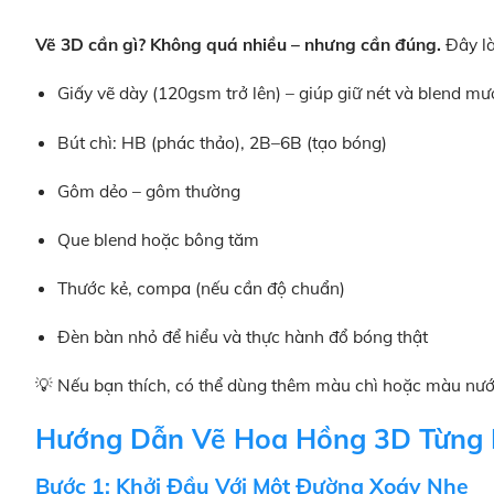
Vẽ 3D cần gì? Không quá nhiều – nhưng cần đúng.
Đây là
Giấy vẽ dày (120gsm trở lên) – giúp giữ nét và blend mư
Bút chì: HB (phác thảo), 2B–6B (tạo bóng)
Gôm dẻo – gôm thường
Que blend hoặc bông tăm
Thước kẻ, compa (nếu cần độ chuẩn)
Đèn bàn nhỏ để hiểu và thực hành đổ bóng thật
💡 Nếu bạn thích, có thể dùng thêm màu chì hoặc màu nư
Hướng Dẫn Vẽ Hoa Hồng 3D Từng
Bước 1: Khởi Đầu Với Một Đường Xoáy Nhẹ