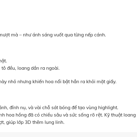
mượt mà – như ánh sáng vuốt qua từng nếp cánh.
hật.
i tô đều, loang dần ra ngoài.
 này nhỏ nhưng khiến hoa nổi bật hẳn ra khỏi mặt giấy.
, đỉnh nụ, và vài chỗ sát bóng để tạo vùng highlight.
nh hoa hồng đã có chiều sâu và sức sống rõ rệt. Kỹ thuật loang
, giúp lớp 3D thêm lung linh.