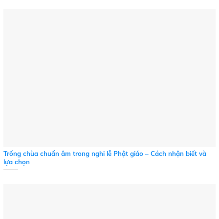
Trống chùa chuẩn âm trong nghi lễ Phật giáo – Cách nhận biết và
lựa chọn