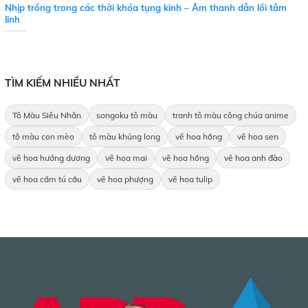
Nhịp trống trong các thời khóa tụng kinh – Âm thanh dẫn lối tâm
linh
TÌM KIẾM NHIỀU NHẤT
Tô Màu Siêu Nhân
songoku tô màu
tranh tô màu công chúa anime
tô màu con mèo
tô màu khủng long
vẽ hoa hồng
vẽ hoa sen
vẽ hoa hướng dương
vẽ hoa mai
vẽ hoa hồng
vẽ hoa anh đào
vẽ hoa cẩm tú cầu
vẽ hoa phượng
vẽ hoa tulip