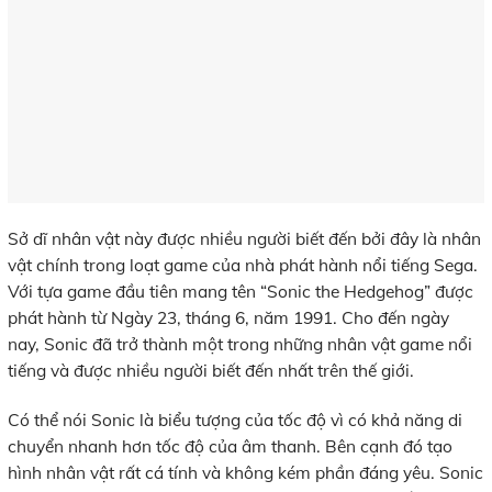
Sở dĩ nhân vật này được nhiều người biết đến bởi đây là nhân
vật chính trong loạt game của nhà phát hành nổi tiếng Sega.
Với tựa game đầu tiên mang tên “Sonic the Hedgehog” được
phát hành từ Ngày 23, tháng 6, năm 1991. Cho đến ngày
nay, Sonic đã trở thành một trong những nhân vật game nổi
tiếng và được nhiều người biết đến nhất trên thế giới.
Có thể nói Sonic là biểu tượng của tốc độ vì có khả năng di
chuyển nhanh hơn tốc độ của âm thanh. Bên cạnh đó tạo
hình nhân vật rất cá tính và không kém phần đáng yêu. Sonic