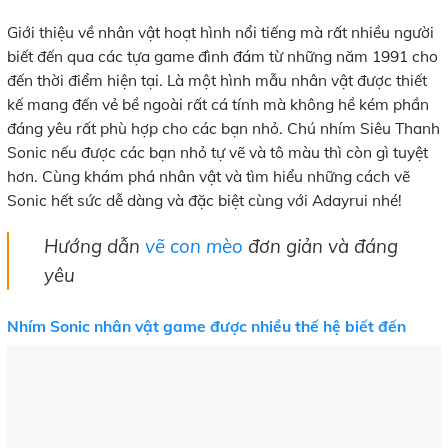
Giới thiệu về nhân vật hoạt hình nổi tiếng mà rất nhiều người
biết đến qua các tựa game đình đám từ những năm 1991 cho
đến thời điểm hiện tại. Là một hình mẫu nhân vật được thiết
kế mang đến vẻ bề ngoài rất cá tính mà không hề kém phần
đáng yêu rất phù hợp cho các bạn nhỏ. Chú nhím Siêu Thanh
Sonic nếu được các bạn nhỏ tự vẽ và tô màu thì còn gì tuyệt
hơn. Cùng khám phá nhân vật và tìm hiểu những cách vẽ
Sonic hết sức dễ dàng và đặc biệt cùng với Adayrui nhé!
Hướng dẫn
vẽ con mèo
đơn giản và đáng
yêu
Nhím Sonic nhân vật game được nhiều thế hệ biết đến