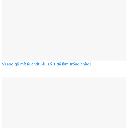
Vì sao gỗ mít là chất liệu số 1 để làm trống chùa?