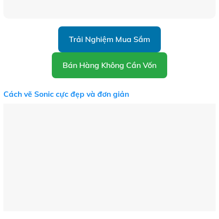
Trải Nghiệm Mua Sắm
Bán Hàng Không Cần Vốn
Cách vẽ Sonic cực đẹp và đơn giản