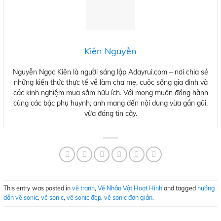
Kiên Nguyễn
Nguyễn Ngọc Kiên là người sáng lập Adayrui.com – nơi chia sẻ
những kiến thức thực tế về làm cha mẹ, cuộc sống gia đình và
các kinh nghiệm mua sắm hữu ích. Với mong muốn đồng hành
cùng các bậc phụ huynh, anh mang đến nội dung vừa gần gũi,
vừa đáng tin cậy.
This entry was posted in
vẽ tranh
,
Vẽ Nhân Vật Hoạt Hình
and tagged
hướng
dẫn vẽ sonic
,
vẽ sonic
,
vẽ sonic đẹp
,
vẽ sonic đơn giản
.