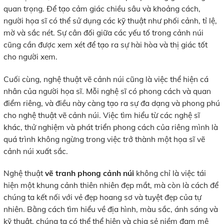
quan trọng. Để tạo cảm giác chiều sâu và khoảng cách,
người họa sĩ có thể sử dụng các kỹ thuật như phối cảnh, tỉ lệ,
mờ và sắc nét. Sự cân đối giữa các yếu tố trong cảnh núi
cũng cần được xem xét để tạo ra sự hài hòa và thị giác tốt
cho người xem.
Cuối cùng, nghệ thuật vẽ cảnh núi cũng là việc thể hiện cá
nhân của người họa sĩ. Mỗi nghệ sĩ có phong cách và quan
điểm riêng, và điều này càng tạo ra sự đa dạng và phong phú
cho nghệ thuật vẽ cảnh núi. Việc tìm hiểu từ các nghệ sĩ
khác, thử nghiệm và phát triển phong cách của riêng mình là
quá trình không ngừng trong việc trở thành một họa sĩ vẽ
cảnh núi xuất sắc.
Nghệ thuật
vẽ tranh phong cảnh núi
không chỉ là việc tái
hiện một khung cảnh thiên nhiên đẹp mắt, mà còn là cách để
chúng ta kết nối với vẻ đẹp hoang sơ và tuyệt đẹp của tự
nhiên. Bằng cách tìm hiểu về địa hình, màu sắc, ánh sáng và
kỹ thuật, chúng ta có thể thể hiện và chia sẻ niềm đam mê