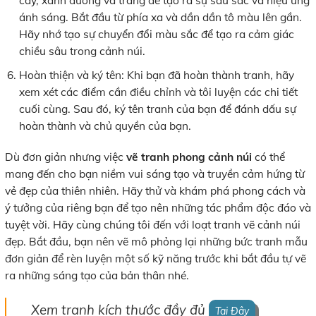
cây, xanh dương và trắng để tạo ra sự sâu sắc và hiệu ứng
ánh sáng. Bắt đầu từ phía xa và dần dần tô màu lên gần.
Hãy nhớ tạo sự chuyển đổi màu sắc để tạo ra cảm giác
chiều sâu trong cảnh núi.
Hoàn thiện và ký tên: Khi bạn đã hoàn thành tranh, hãy
xem xét các điểm cần điều chỉnh và tôi luyện các chi tiết
cuối cùng. Sau đó, ký tên tranh của bạn để đánh dấu sự
hoàn thành và chủ quyền của bạn.
Dù đơn giản nhưng việc
vẽ tranh phong cảnh núi
có thể
mang đến cho bạn niềm vui sáng tạo và truyền cảm hứng từ
vẻ đẹp của thiên nhiên. Hãy thử và khám phá phong cách và
ý tưởng của riêng bạn để tạo nên những tác phẩm độc đáo và
tuyệt vời. Hãy cùng chúng tôi đến với loạt tranh vẽ cảnh núi
đẹp. Bắt đầu, bạn nên vẽ mô phỏng lại những bức tranh mẫu
đơn giản để rèn luyện một số kỹ năng trước khi bắt đầu tự vẽ
ra những sáng tạo của bản thân nhé.
Xem tranh kích thước đầy đủ
Tại Đây