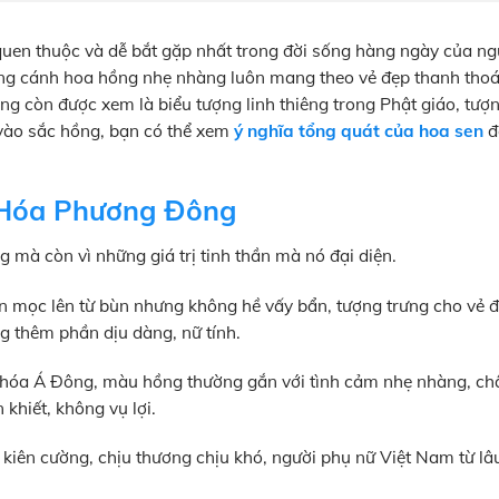
 quen thuộc và dễ bắt gặp nhất trong đời sống hàng ngày của ngư
ững cánh hoa hồng nhẹ nhàng luôn mang theo vẻ đẹp thanh thoá
ng còn được xem là biểu tượng linh thiêng trong Phật giáo, tượ
 vào sắc hồng, bạn có thể xem
ý nghĩa tổng quát của hoa sen
đ
 Hóa Phương Đông
 mà còn vì những giá trị tinh thần mà nó đại diện.
 mọc lên từ bùn nhưng không hề vấy bẩn, tượng trưng cho vẻ đ
 thêm phần dịu dàng, nữ tính.
hóa Á Đông, màu hồng thường gắn với tình cảm nhẹ nhàng, ch
khiết, không vụ lợi.
kiên cường, chịu thương chịu khó, người phụ nữ Việt Nam từ lâ