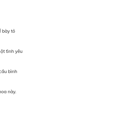
ể bày tỏ
ột tình yêu
cầu bình
hoa này.