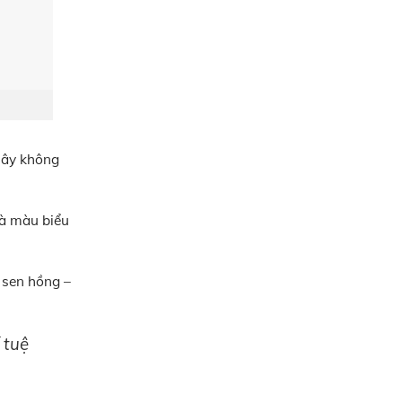
 Đây không
là màu biểu
 sen hồng –
 tuệ