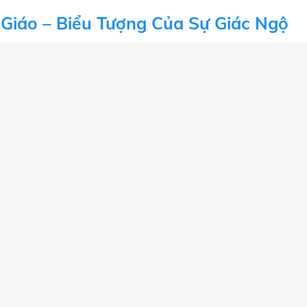
Giáo – Biểu Tượng Của Sự Giác Ngộ