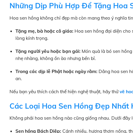
Những Dịp Phù Hợp Để Tặng Hoa 
Hoa sen hồng không chỉ đẹp mà còn mang theo ý nghĩa tinh 
Tặng mẹ, bà hoặc cô giáo:
Hoa sen hồng đại diện cho s
lòng kính trọng.
Tặng người yêu hoặc bạn gái:
Món quà là bó sen hồng 
nhẹ nhàng, không ồn ào nhưng bền bỉ.
Trong các dịp lễ Phật hoặc ngày rằm:
Dâng hoa sen hồn
an.
Nếu bạn yêu thích cách thể hiện nghệ thuật, hãy thử
vẽ ho
Các Loại Hoa Sen Hồng Đẹp Nhất 
Không phải hoa sen hồng nào cũng giống nhau. Dưới đây l
Sen hồng Bách Diệp:
Cánh nhiều, hương thơm nồng, thư