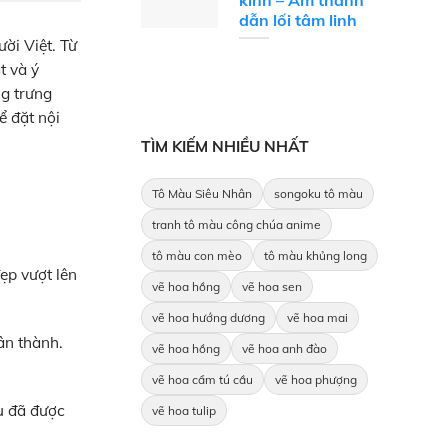
kinh – Âm thanh
dẫn lối tâm linh
ời Việt. Từ
t và ý
ng trưng
ể đặt nội
TÌM KIẾM NHIỀU NHẤT
Tô Màu Siêu Nhân
songoku tô màu
tranh tô màu công chúa anime
tô màu con mèo
tô màu khủng long
ẹp vượt lên
vẽ hoa hồng
vẽ hoa sen
vẽ hoa hướng dương
vẽ hoa mai
ân thành.
vẽ hoa hồng
vẽ hoa anh đào
vẽ hoa cẩm tú cầu
vẽ hoa phượng
u đã được
vẽ hoa tulip