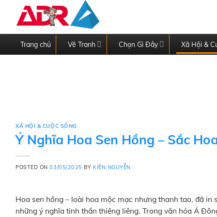
Skip
to
content
Trang chủ
Vẽ Tranh
Chọn Gì Đây
Xã Hội & C
XÃ HỘI & CUỘC SỐNG
Ý Nghĩa Hoa Sen Hồng – Sắc Ho
POSTED ON
03/05/2025
BY
KIÊN NGUYỄN
Hoa sen hồng – loài hoa mộc mạc nhưng thanh tao, đã in s
những ý nghĩa tinh thần thiêng liêng. Trong văn hóa Á Đô