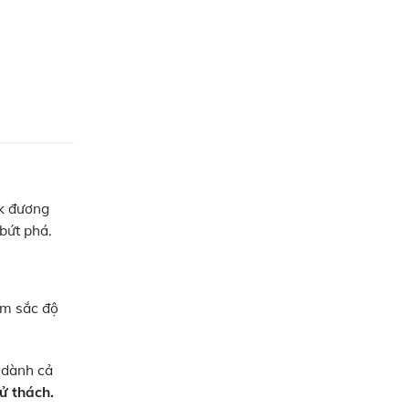
lk đương
bứt phá.
ếm sắc độ
h dành cả
hử thách.