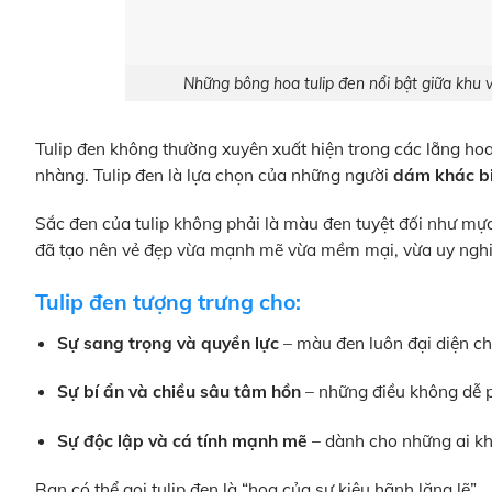
Những bông hoa tulip đen nổi bật giữa khu 
Tulip đen không thường xuyên xuất hiện trong các lẵng h
nhàng. Tulip đen là lựa chọn của những người
dám khác b
Sắc đen của tulip không phải là màu đen tuyệt đối như mực
đã tạo nên vẻ đẹp vừa mạnh mẽ vừa mềm mại, vừa uy nghi
Tulip đen tượng trưng cho:
Sự sang trọng và quyền lực
– màu đen luôn đại diện cho
Sự bí ẩn và chiều sâu tâm hồn
– những điều không dễ p
Sự độc lập và cá tính mạnh mẽ
– dành cho những ai kh
Bạn có thể gọi tulip đen là “hoa của sự kiêu hãnh lặng lẽ”.