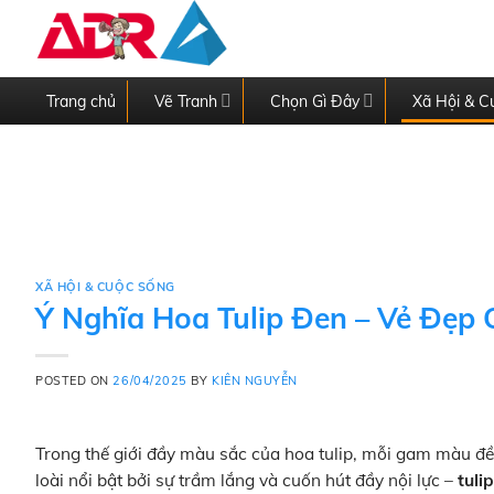
Skip
to
content
Trang chủ
Vẽ Tranh
Chọn Gì Đây
Xã Hội & C
XÃ HỘI & CUỘC SỐNG
Ý Nghĩa Hoa Tulip Đen – Vẻ Đẹp 
POSTED ON
26/04/2025
BY
KIÊN NGUYỄN
Trong thế giới đầy màu sắc của hoa tulip, mỗi gam màu đề
loài nổi bật bởi sự trầm lắng và cuốn hút đầy nội lực –
tuli