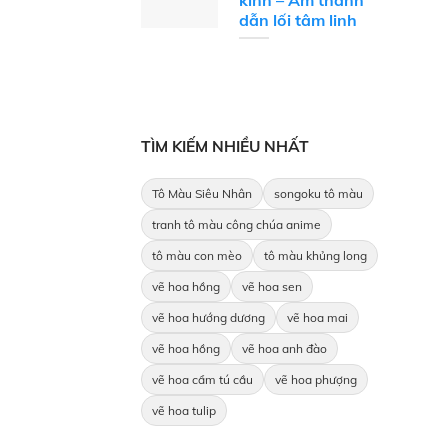
kinh – Âm thanh
dẫn lối tâm linh
TÌM KIẾM NHIỀU NHẤT
Tô Màu Siêu Nhân
songoku tô màu
tranh tô màu công chúa anime
tô màu con mèo
tô màu khủng long
vẽ hoa hồng
vẽ hoa sen
vẽ hoa hướng dương
vẽ hoa mai
vẽ hoa hồng
vẽ hoa anh đào
vẽ hoa cẩm tú cầu
vẽ hoa phượng
vẽ hoa tulip