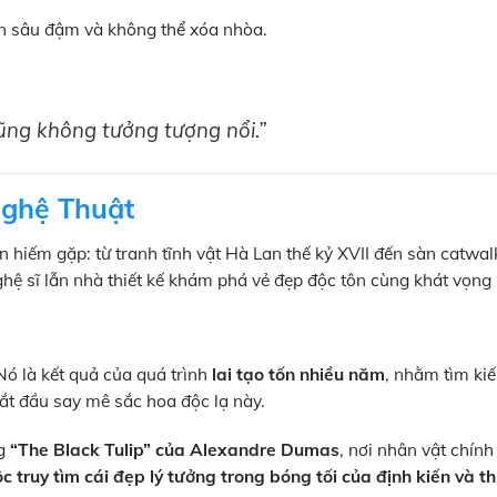
ấn sâu đậm và không thể xóa nhòa.
cũng không tưởng tượng nổi.”
Nghệ Thuật
ẩn hiếm gặp: từ tranh tĩnh vật Hà Lan thế kỷ XVII đến sàn catwa
hệ sĩ lẫn nhà thiết kế khám phá vẻ đẹp độc tôn cùng khát vọng 
Nó là kết quả của quá trình
lai tạo tốn nhiều năm
, nhằm tìm ki
 bắt đầu say mê sắc hoa độc lạ này.
ng
“The Black Tulip” của Alexandre Dumas
, nơi nhân vật chín
c truy tìm cái đẹp lý tưởng trong bóng tối của định kiến và t