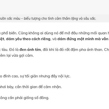
vườn sắc màu – biểu tượng cho tình cảm thầm lặng và sâu sắc.
oa phổ biến. Cũng không ai dùng nó để mở đầu những mối quan 
iệt
,
dám yêu theo cách riêng
, và
dám đứng một mình mà vẫn đ
 tàu. Đó là
đen ánh tím
, đôi khi là đỏ rất đậm pha ánh than. C
êm lại vừa gợi cảm.
 đỉnh cao, sự tối giản nhưng đầy nội lực.
hơi bày, cần thời gian để cảm nhận.
ông cần phải giống số đông.