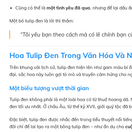
Cũng có thể là
một tình yêu đã qua
, nhưng để lại dấu 
Một bó tulip đen là lời thì thầm:
“Tôi yêu bạn theo cách mà có lẽ chính bạn 
Hoa Tulip Đen Trong Văn Hóa Và 
Trên khung vải lịch sử, tulip đen hiện lên như gam màu bí 
đại, sắc hoa này luôn gợi tò mò và truyền cảm hứng cho ng
Một biểu tượng vượt thời gian
Tulip đen không phải là một loài hoa có từ thuở hoang dã. 
đen tối ưu nhất. Ở châu Âu, từ thế kỷ XVII, giới quý tộc đã
Đặc biệt, tulip đen được nhắc đến trong tiểu thuyết nổi tiế
đời chỉ để lai tạo ra một bông tulip đen – như ẩn dụ cho
cuộ