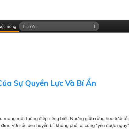
uộc Sống
Của Sự Quyền Lực Và Bí Ẩn
u mang một thông điệp riêng biệt. Nhưng giữa rừng hoa tươi tắ
p đen
. Với sắc đen huyền bí, không phải ai cũng “yêu được ngay”