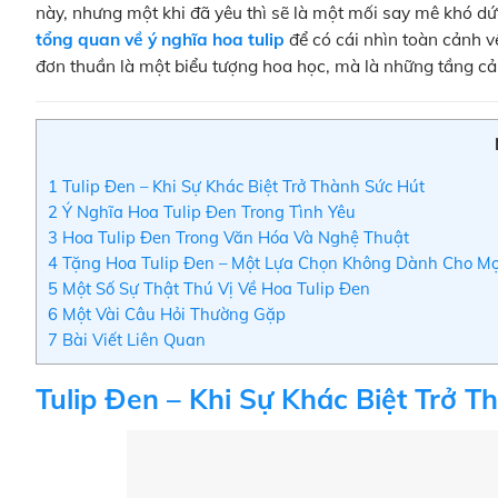
này, nhưng một khi đã yêu thì sẽ là một mối say mê khó dứ
tổng quan về ý nghĩa hoa tulip
để có cái nhìn toàn cảnh về
đơn thuần là một biểu tượng hoa học, mà là những tầng cả
1
Tulip Đen – Khi Sự Khác Biệt Trở Thành Sức Hút
2
Ý Nghĩa Hoa Tulip Đen Trong Tình Yêu
3
Hoa Tulip Đen Trong Văn Hóa Và Nghệ Thuật
4
Tặng Hoa Tulip Đen – Một Lựa Chọn Không Dành Cho Mọ
5
Một Số Sự Thật Thú Vị Về Hoa Tulip Đen
6
Một Vài Câu Hỏi Thường Gặp
7
Bài Viết Liên Quan
Tulip Đen – Khi Sự Khác Biệt Trở T