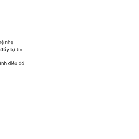
hệ nhẹ
ầy tự tin
.
hính điều đó