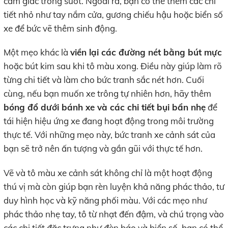
cảm giác trong suốt. Ngoài ra, bạn có thể thêm các chi
tiết nhỏ như tay nắm cửa, gương chiếu hậu hoặc biển số
xe để bức vẽ thêm sinh động.
Một mẹo khác là
viền lại các đường nét bằng bút mực
hoặc bút kim sau khi tô màu xong. Điều này giúp làm rõ
từng chi tiết và làm cho bức tranh sắc nét hơn. Cuối
cùng, nếu bạn muốn xe trông tự nhiên hơn, hãy thêm
bóng đổ dưới bánh xe và các chi tiết bụi bẩn nhẹ
để
tái hiện hiệu ứng xe đang hoạt động trong môi trường
thực tế. Với những mẹo này, bức tranh xe cảnh sát của
bạn sẽ trở nên ấn tượng và gần gũi với thực tế hơn.
Vẽ và tô màu xe cảnh sát không chỉ là một hoạt động
thú vị mà còn giúp bạn rèn luyện khả năng phác thảo, tư
duy hình học và kỹ năng phối màu. Với các mẹo như
phác thảo nhẹ tay, tô từ nhạt đến đậm, và chú trọng vào
các chi tiết đặc trưng như đèn báo và biển số, bạn có thể