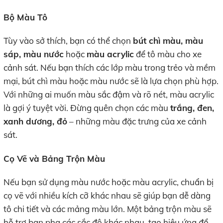
Bộ Màu Tô
Tùy vào sở thích, bạn có thể chọn
bút chì màu, màu
sáp, màu nước
hoặc
màu acrylic
để tô màu cho xe
cảnh sát. Nếu bạn thích các lớp màu trong trẻo và mềm
mại, bút chì màu hoặc màu nước sẽ là lựa chọn phù hợp.
Với những ai muốn màu sắc đậm và rõ nét, màu acrylic
là gợi ý tuyệt vời. Đừng quên chọn các màu
trắng, đen,
xanh dương, đỏ
– những màu đặc trưng của xe cảnh
sát.
Cọ Vẽ và Bảng Trộn Màu
Nếu bạn sử dụng màu nước hoặc màu acrylic, chuẩn bị
cọ vẽ với nhiều kích cỡ khác nhau sẽ giúp bạn dễ dàng
tô chi tiết và các mảng màu lớn. Một bảng trộn màu sẽ
hỗ trợ bạn pha các sắc độ khác nhau, tạo hiệu ứng đổ