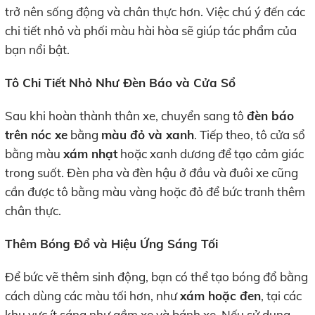
trở nên sống động và chân thực hơn. Việc chú ý đến các
chi tiết nhỏ và phối màu hài hòa sẽ giúp tác phẩm của
bạn nổi bật.
Tô Chi Tiết Nhỏ Như Đèn Báo và Cửa Sổ
Sau khi hoàn thành thân xe, chuyển sang tô
đèn báo
trên nóc xe
bằng
màu đỏ và xanh
. Tiếp theo, tô cửa sổ
bằng màu
xám nhạt
hoặc xanh dương để tạo cảm giác
trong suốt. Đèn pha và đèn hậu ở đầu và đuôi xe cũng
cần được tô bằng màu vàng hoặc đỏ để bức tranh thêm
chân thực.
Thêm Bóng Đổ và Hiệu Ứng Sáng Tối
Để bức vẽ thêm sinh động, bạn có thể tạo bóng đổ bằng
cách dùng các màu tối hơn, như
xám hoặc đen
, tại các
khu vực ít sáng như gầm xe và bánh xe. Nếu sử dụng