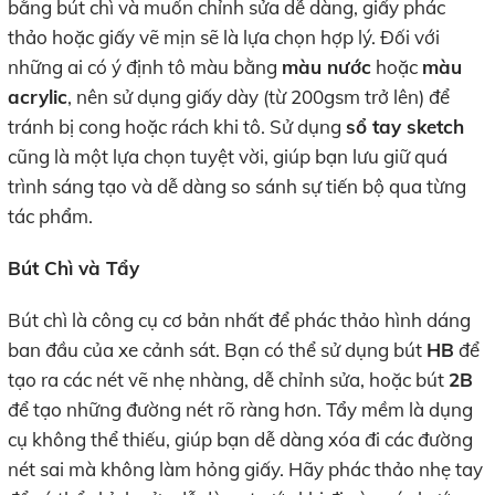
bằng bút chì và muốn chỉnh sửa dễ dàng, giấy phác
thảo hoặc giấy vẽ mịn sẽ là lựa chọn hợp lý. Đối với
những ai có ý định tô màu bằng
màu nước
hoặc
màu
acrylic
, nên sử dụng giấy dày (từ 200gsm trở lên) để
tránh bị cong hoặc rách khi tô. Sử dụng
sổ tay sketch
cũng là một lựa chọn tuyệt vời, giúp bạn lưu giữ quá
trình sáng tạo và dễ dàng so sánh sự tiến bộ qua từng
tác phẩm.
Bút Chì và Tẩy
Bút chì là công cụ cơ bản nhất để phác thảo hình dáng
ban đầu của xe cảnh sát. Bạn có thể sử dụng bút
HB
để
tạo ra các nét vẽ nhẹ nhàng, dễ chỉnh sửa, hoặc bút
2B
để tạo những đường nét rõ ràng hơn. Tẩy mềm là dụng
cụ không thể thiếu, giúp bạn dễ dàng xóa đi các đường
nét sai mà không làm hỏng giấy. Hãy phác thảo nhẹ tay