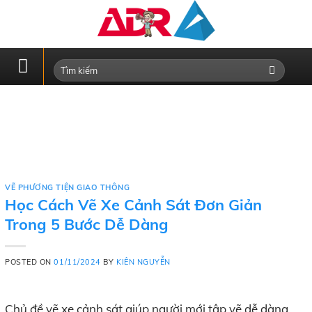
Skip
to
content
VẼ PHƯƠNG TIỆN GIAO THÔNG
Học Cách Vẽ Xe Cảnh Sát Đơn Giản
Trong 5 Bước Dễ Dàng
POSTED ON
01/11/2024
BY
KIÊN NGUYỄN
Chủ đề vẽ xe cảnh sát giúp người mới tập vẽ dễ dàng