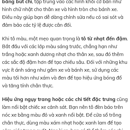
bằng bút chì
, tập trung vào các hình khối cơ bản như
hình chữ nhật cho thân xe và hình tròn cho bánh xe.
Điều này giúp bạn dễ dàng chỉnh sửa nếu có sai sót và
đảm bảo các tỷ lệ được cân đối.
Khi tô màu, một mẹo quan trọng là
tô từ nhạt đến đậm
.
Bắt đầu với các lớp màu sáng trước, chẳng hạn như
trắng hoặc xanh dương nhạt cho thân xe, sau đó thêm
các sắc độ đậm hơn để tạo chiều sâu. Đối với những khu
vực ít ánh sáng như gầm xe và bánh xe, sử dụng các
màu tối hơn như xám và đen để tạo hiệu ứng bóng đổ
và tăng tính chân thực.
Hiệu ứng ngụy trang hoặc các chi tiết đặc trưng
cũng
làm nổi bật chiếc xe cảnh sát. Bạn nên tô đèn báo trên
nóc xe bằng màu đỏ và xanh nổi bật. Để cửa sổ trông
chân thực, dùng màu xám nhạt hoặc xanh lam để tạo