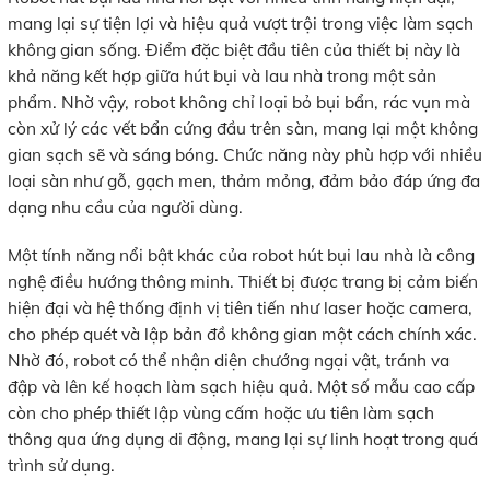
mang lại sự tiện lợi và hiệu quả vượt trội trong việc làm sạch
không gian sống. Điểm đặc biệt đầu tiên của thiết bị này là
khả năng kết hợp giữa hút bụi và lau nhà trong một sản
phẩm. Nhờ vậy, robot không chỉ loại bỏ bụi bẩn, rác vụn mà
còn xử lý các vết bẩn cứng đầu trên sàn, mang lại một không
gian sạch sẽ và sáng bóng. Chức năng này phù hợp với nhiều
loại sàn như gỗ, gạch men, thảm mỏng, đảm bảo đáp ứng đa
dạng nhu cầu của người dùng.
Một tính năng nổi bật khác của robot hút bụi lau nhà là công
nghệ điều hướng thông minh. Thiết bị được trang bị cảm biến
hiện đại và hệ thống định vị tiên tiến như laser hoặc camera,
cho phép quét và lập bản đồ không gian một cách chính xác.
Nhờ đó, robot có thể nhận diện chướng ngại vật, tránh va
đập và lên kế hoạch làm sạch hiệu quả. Một số mẫu cao cấp
còn cho phép thiết lập vùng cấm hoặc ưu tiên làm sạch
thông qua ứng dụng di động, mang lại sự linh hoạt trong quá
trình sử dụng.