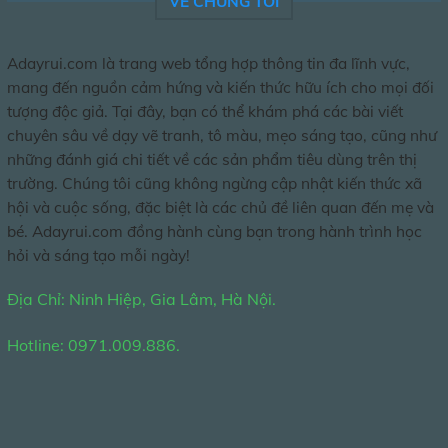
VỀ CHÚNG TÔI
Adayrui.com là trang web tổng hợp thông tin đa lĩnh vực,
mang đến nguồn cảm hứng và kiến thức hữu ích cho mọi đối
tượng độc giả. Tại đây, bạn có thể khám phá các bài viết
chuyên sâu về dạy vẽ tranh, tô màu, mẹo sáng tạo, cũng như
những đánh giá chi tiết về các sản phẩm tiêu dùng trên thị
trường. Chúng tôi cũng không ngừng cập nhật kiến thức xã
hội và cuộc sống, đặc biệt là các chủ đề liên quan đến mẹ và
bé. Adayrui.com đồng hành cùng bạn trong hành trình học
hỏi và sáng tạo mỗi ngày!
Địa Chỉ: Ninh Hiệp, Gia Lâm, Hà Nội.
Hotline: 0971.009.886.