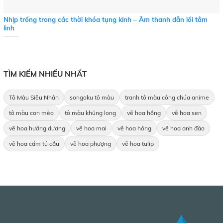
Nhịp trống trong các thời khóa tụng kinh – Âm thanh dẫn lối tâm
linh
TÌM KIẾM NHIỀU NHẤT
Tô Màu Siêu Nhân
songoku tô màu
tranh tô màu công chúa anime
tô màu con mèo
tô màu khủng long
vẽ hoa hồng
vẽ hoa sen
vẽ hoa hướng dương
vẽ hoa mai
vẽ hoa hồng
vẽ hoa anh đào
vẽ hoa cẩm tú cầu
vẽ hoa phượng
vẽ hoa tulip