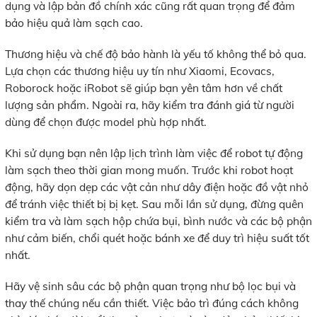
dụng và lập bản đồ chính xác cũng rất quan trọng để đảm
bảo hiệu quả làm sạch cao.
Thương hiệu và chế độ bảo hành là yếu tố không thể bỏ qua.
Lựa chọn các thương hiệu uy tín như Xiaomi, Ecovacs,
Roborock hoặc iRobot sẽ giúp bạn yên tâm hơn về chất
lượng sản phẩm. Ngoài ra, hãy kiểm tra đánh giá từ người
dùng để chọn được model phù hợp nhất.
Khi sử dụng bạn nên lập lịch trình làm việc để robot tự động
làm sạch theo thời gian mong muốn. Trước khi robot hoạt
động, hãy dọn dẹp các vật cản như dây điện hoặc đồ vật nhỏ
để tránh việc thiết bị bị kẹt. Sau mỗi lần sử dụng, đừng quên
kiểm tra và làm sạch hộp chứa bụi, bình nước và các bộ phận
như cảm biến, chổi quét hoặc bánh xe để duy trì hiệu suất tốt
nhất.
Hãy vệ sinh sâu các bộ phận quan trọng như bộ lọc bụi và
thay thế chúng nếu cần thiết. Việc bảo trì đúng cách không