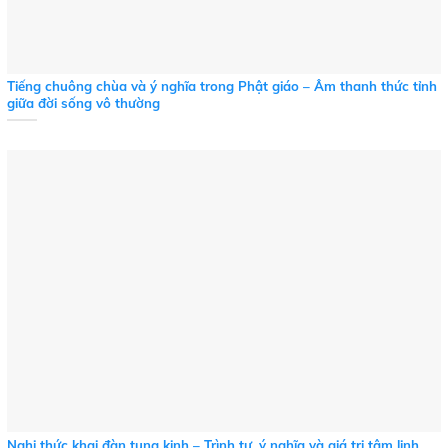
Tiếng chuông chùa và ý nghĩa trong Phật giáo – Âm thanh thức tỉnh
giữa đời sống vô thường
Nghi thức khai đàn tụng kinh – Trình tự, ý nghĩa và giá trị tâm linh