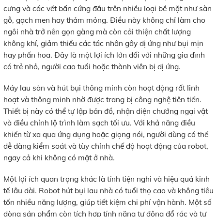
cưng và các vết bẩn cứng đầu trên nhiều loại bề mặt như sàn
gỗ, gạch men hay thảm mỏng. Điều này không chỉ làm cho
ngôi nhà trở nên gọn gàng mà còn cải thiện chất lượng
không khí, giảm thiểu các tác nhân gây dị ứng như bụi mịn
hay phấn hoa. Đây là một lợi ích lớn đối với những gia đình
có trẻ nhỏ, người cao tuổi hoặc thành viên bị dị ứng.
Máy lau sàn và hút bụi thông minh còn hoạt động rất linh
hoạt và thông minh nhờ được trang bị công nghệ tiên tiến.
Thiết bị này có thể tự lập bản đồ, nhận diện chướng ngại vật
và điều chỉnh lộ trình làm sạch tối ưu. Với khả năng điều
khiển từ xa qua ứng dụng hoặc giọng nói, người dùng có thể
dễ dàng kiểm soát và tùy chỉnh chế độ hoạt động của robot,
ngay cả khi không có mặt ở nhà.
Một lợi ích quan trọng khác là tính tiện nghi và hiệu quả kinh
tế lâu dài. Robot hút bụi lau nhà có tuổi thọ cao và không tiêu
tốn nhiều năng lượng, giúp tiết kiệm chi phí vận hành. Một số
dòng sản phẩm còn tích hợp tính năng tự động đổ rác và tự