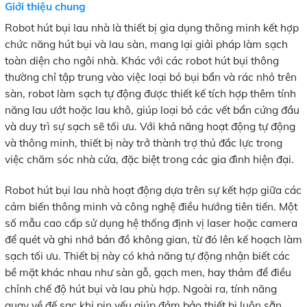
Giới thiệu chung
Robot hút bụi lau nhà là thiết bị gia dụng thông minh kết hợp
chức năng hút bụi và lau sàn, mang lại giải pháp làm sạch
toàn diện cho ngôi nhà. Khác với các robot hút bụi thông
thường chỉ tập trung vào việc loại bỏ bụi bẩn và rác nhỏ trên
sàn, robot làm sạch tự động được thiết kế tích hợp thêm tính
năng lau ướt hoặc lau khô, giúp loại bỏ các vết bẩn cứng đầu
và duy trì sự sạch sẽ tối ưu. Với khả năng hoạt động tự động
và thông minh, thiết bị này trở thành trợ thủ đắc lực trong
việc chăm sóc nhà cửa, đặc biệt trong các gia đình hiện đại.
Robot hút bụi lau nhà hoạt động dựa trên sự kết hợp giữa các
cảm biến thông minh và công nghệ điều hướng tiên tiến. Một
số mẫu cao cấp sử dụng hệ thống định vị laser hoặc camera
để quét và ghi nhớ bản đồ không gian, từ đó lên kế hoạch làm
sạch tối ưu. Thiết bị này có khả năng tự động nhận biết các
bề mặt khác nhau như sàn gỗ, gạch men, hay thảm để điều
chỉnh chế độ hút bụi và lau phù hợp. Ngoài ra, tính năng
quay về đế sạc khi pin yếu giúp đảm bảo thiết bị luôn sẵn