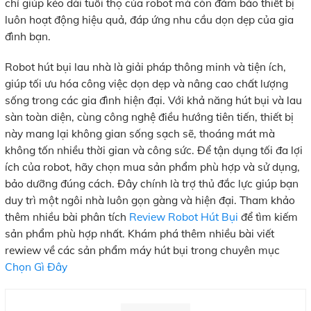
chỉ giúp kéo dài tuổi thọ của robot mà còn đảm bảo thiết bị
luôn hoạt động hiệu quả, đáp ứng nhu cầu dọn dẹp của gia
đình bạn.
Robot hút bụi lau nhà là giải pháp thông minh và tiện ích,
giúp tối ưu hóa công việc dọn dẹp và nâng cao chất lượng
sống trong các gia đình hiện đại. Với khả năng hút bụi và lau
sàn toàn diện, cùng công nghệ điều hướng tiên tiến, thiết bị
này mang lại không gian sống sạch sẽ, thoáng mát mà
không tốn nhiều thời gian và công sức. Để tận dụng tối đa lợi
ích của robot, hãy chọn mua sản phẩm phù hợp và sử dụng,
bảo dưỡng đúng cách. Đây chính là trợ thủ đắc lực giúp bạn
duy trì một ngôi nhà luôn gọn gàng và hiện đại. Tham khảo
thêm nhiều bài phân tích
Review Robot Hút Bụi
để tìm kiếm
sản phẩm phù hợp nhất. Khám phá thêm nhiều bài viết
rewiew về các sản phẩm máy hút bụi trong chuyên mục
Chọn Gì Đây