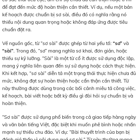
để đạt đến mức độ hoàn thiện cần thiết. Ví dụ, nếu một bản
kế hoạch được chuẩn bị sơ sài, điều đó có nghĩa rằng nó
thiếu nội dung quan trọng hoặc không đáp ứng được tiêu
chuẩn đặt ra.
Về nguồn gốc, từ “sơ sài” được ghép từ hai yếu tố:
“sơ”
và
“sài”
. Trong đó, “sơ” mang nghĩa sơ khai, đơn giản, hoặc
thiếu sự kỹ lưỡng. “Sài” là một từ cổ ít được sử dụng độc lập,
mang ý nghĩa liên quan đến sự sử dụng hoặc cách thực hiện.
Khi kết hợp, “sơ sài” diễn tả một trạng thái thực hiện chưa đủ
mức, không đạt sự hoàn thiện hoặc cẩn thận cần thiết. Từ
này thường được dùng trong các bối cảnh miêu tả công việc,
kế hoạch, bài viết hoặc bất kỳ điều gì đòi hỏi sự chuẩn bị và
hoàn thiện.
“Sơ sài” được sử dụng phổ biến trong cả giao tiếp hàng ngày
và văn bản tiếng Việt, đặc biệt khi muốn phê bình hoặc nhấn
mạnh sự thiếu chu đáo. Ví dụ: “Bài thuyết trình của bạn bị
đánh giá thấp vì nội dung quá sơ sài.” Từ này thường mang