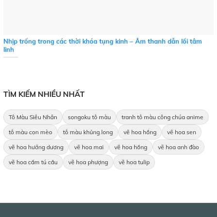
Nhịp trống trong các thời khóa tụng kinh – Âm thanh dẫn lối tâm
linh
TÌM KIẾM NHIỀU NHẤT
Tô Màu Siêu Nhân
songoku tô màu
tranh tô màu công chúa anime
tô màu con mèo
tô màu khủng long
vẽ hoa hồng
vẽ hoa sen
vẽ hoa hướng dương
vẽ hoa mai
vẽ hoa hồng
vẽ hoa anh đào
vẽ hoa cẩm tú cầu
vẽ hoa phượng
vẽ hoa tulip