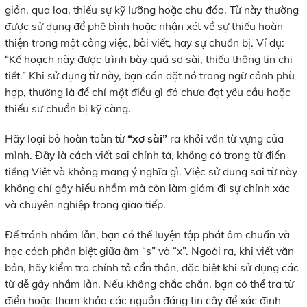
giản, qua loa, thiếu sự kỹ lưỡng hoặc chu đáo. Từ này thường
được sử dụng để phê bình hoặc nhận xét về sự thiếu hoàn
thiện trong một công việc, bài viết, hay sự chuẩn bị. Ví dụ:
“Kế hoạch này được trình bày quá sơ sài, thiếu thông tin chi
tiết.” Khi sử dụng từ này, bạn cần đặt nó trong ngữ cảnh phù
hợp, thường là để chỉ một điều gì đó chưa đạt yêu cầu hoặc
thiếu sự chuẩn bị kỹ càng.
Hãy loại bỏ hoàn toàn từ
“xơ sài”
ra khỏi vốn từ vựng của
mình. Đây là cách viết sai chính tả, không có trong từ điển
tiếng Việt và không mang ý nghĩa gì. Việc sử dụng sai từ này
không chỉ gây hiểu nhầm mà còn làm giảm đi sự chính xác
và chuyên nghiệp trong giao tiếp.
Để tránh nhầm lẫn, bạn có thể luyện tập phát âm chuẩn và
học cách phân biệt giữa âm “s” và “x”. Ngoài ra, khi viết văn
bản, hãy kiểm tra chính tả cẩn thận, đặc biệt khi sử dụng các
từ dễ gây nhầm lẫn. Nếu không chắc chắn, bạn có thể tra từ
điển hoặc tham khảo các nguồn đáng tin cậy để xác định