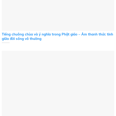
Tiếng chuông chùa và ý nghĩa trong Phật giáo – Âm thanh thức tỉnh
giữa đời sống vô thường