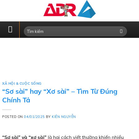
Skip
to
content
XÃ HỘI & CUỘC SỐNG
“Sơ sài” hay “Xơ sài” – Tìm Từ Đúng
Chính Tả
POSTED ON
04/01/2025
BY
KIÊN NGUYỄN
“Sơ sài” và “xơ sài”
là hai cách viết thường khiến nhiều