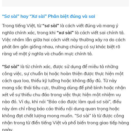
“Sơ sài” hay “Xơ sài” Phân biệt đúng và sai
Trong tiếng Việt, từ
“sơ sài”
là cách viết đúng và mang ý
nghĩa chính xác, trong khi
“xơ sài”
là cách viết sai chính tả.
Việc nhầm lẫn giữa hai cách viết này thường xảy ra do cách
phát âm gần giống nhau, nhưng chúng có sự khác biệt rõ
ràng về mặt ý nghĩa và chuẩn mực chính tả.
“Sơ sài”
là từ chính xác, được sử dụng để miêu tả những
công việc, sự chuẩn bị hoặc hoàn thiện được thực hiện một
cách qua loa, thiếu kỹ lưỡng hoặc không đầy đủ. Từ này
mang sắc thái tiêu cực, thường dùng để phê bình hoặc nhận
xét về sự thiếu chu đáo trong việc thực hiện một nhiệm vụ
nào đó. Ví dụ, khi nói “Báo cáo được làm quá sơ sài”, điều
này ám chỉ rằng báo cáo thiếu nội dung quan trọng hoặc
không đạt chất lượng mong muốn. “Sơ sài” là từ được công
nhận trong từ điển tiếng Việt và phổ biến trong giao tiếp hàng
ngày.