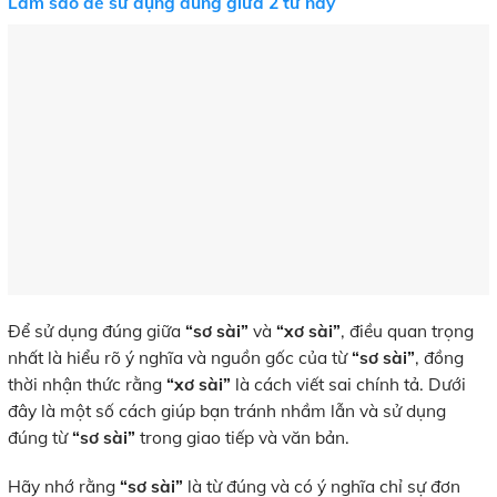
Làm sao để sử dụng đúng giữa 2 từ này
Để sử dụng đúng giữa
“sơ sài”
và
“xơ sài”
, điều quan trọng
nhất là hiểu rõ ý nghĩa và nguồn gốc của từ
“sơ sài”
, đồng
thời nhận thức rằng
“xơ sài”
là cách viết sai chính tả. Dưới
đây là một số cách giúp bạn tránh nhầm lẫn và sử dụng
đúng từ
“sơ sài”
trong giao tiếp và văn bản.
Hãy nhớ rằng
“sơ sài”
là từ đúng và có ý nghĩa chỉ sự đơn