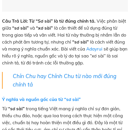
Câu Trả Lời: Từ “Sơ sài” là từ đúng chính tả.
Việc phân biệt
giữa
“sơ sài”
và
“xơ sài”
là cần thiết để sử dụng đúng từ
trong giao tiếp và văn viết. Hai từ này thường bị nhầm lẫn do
cách phát âm tương tự, nhưng chỉ
“sơ sài”
là cách viết đúng
và mang ý nghĩa chuẩn xác. Bài viết của
Adayrui
sẽ giúp bạn
hiểu rõ ý nghĩa, nguồn gốc và lý do tại sao “xơ sài” là sai
chính tả, từ đó tránh các lỗi thường gặp.
Chỉn Chu hay Chỉnh Chu từ nào mới đúng
chính tả
Ý nghĩa và nguồn gốc của từ “sơ sài”
Từ
“sơ sài”
trong tiếng Việt mang ý nghĩa chỉ sự đơn giản,
thiếu chu đáo, hoặc qua loa trong cách thực hiện một công
việc, chuẩn bị hay hoàn thiện một điều gì đó. Đây là một từ
có sắc thái tiêu cực, ám chỉ sự chưa đủ cẩn thận hoặc tỉ mỉ