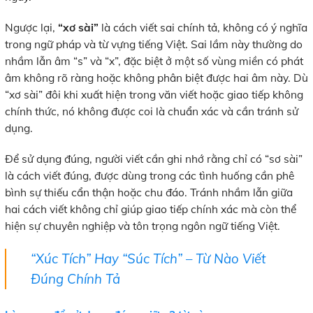
Ngược lại,
“xơ sài”
là cách viết sai chính tả, không có ý nghĩa
trong ngữ pháp và từ vựng tiếng Việt. Sai lầm này thường do
nhầm lẫn âm “s” và “x”, đặc biệt ở một số vùng miền có phát
âm không rõ ràng hoặc không phân biệt được hai âm này. Dù
“xơ sài” đôi khi xuất hiện trong văn viết hoặc giao tiếp không
chính thức, nó không được coi là chuẩn xác và cần tránh sử
dụng.
Để sử dụng đúng, người viết cần ghi nhớ rằng chỉ có “sơ sài”
là cách viết đúng, được dùng trong các tình huống cần phê
bình sự thiếu cẩn thận hoặc chu đáo. Tránh nhầm lẫn giữa
hai cách viết không chỉ giúp giao tiếp chính xác mà còn thể
hiện sự chuyên nghiệp và tôn trọng ngôn ngữ tiếng Việt.
“Xúc Tích” Hay “Súc Tích” – Từ Nào Viết
Đúng Chính Tả