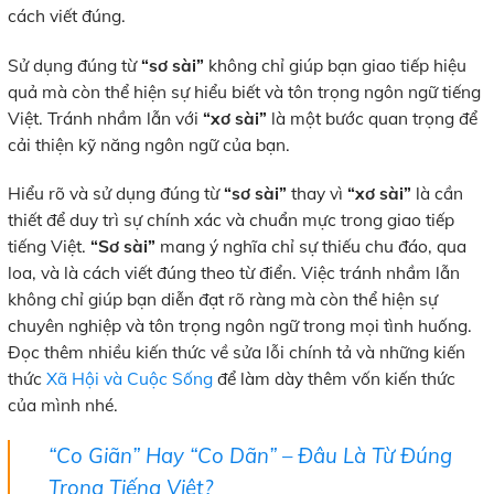
cách viết đúng.
Sử dụng đúng từ
“sơ sài”
không chỉ giúp bạn giao tiếp hiệu
quả mà còn thể hiện sự hiểu biết và tôn trọng ngôn ngữ tiếng
Việt. Tránh nhầm lẫn với
“xơ sài”
là một bước quan trọng để
cải thiện kỹ năng ngôn ngữ của bạn.
Hiểu rõ và sử dụng đúng từ
“sơ sài”
thay vì
“xơ sài”
là cần
thiết để duy trì sự chính xác và chuẩn mực trong giao tiếp
tiếng Việt.
“Sơ sài”
mang ý nghĩa chỉ sự thiếu chu đáo, qua
loa, và là cách viết đúng theo từ điển. Việc tránh nhầm lẫn
không chỉ giúp bạn diễn đạt rõ ràng mà còn thể hiện sự
chuyên nghiệp và tôn trọng ngôn ngữ trong mọi tình huống.
Đọc thêm nhiều kiến thức về sửa lỗi chính tả và những kiến
thức
Xã Hội và Cuộc Sống
để làm dày thêm vốn kiến thức
của mình nhé.
“Co Giãn” Hay “Co Dãn” – Đâu Là Từ Đúng
Trong Tiếng Việt?